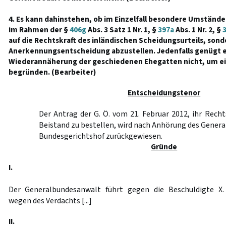
4. Es kann dahinstehen, ob im Einzelfall besondere Umstände
im Rahmen der §
406g
Abs. 3 Satz 1 Nr. 1, §
397a
Abs. 1 Nr. 2, §
auf die Rechtskraft des inländischen Scheidungsurteils, sond
Anerkennungsentscheidung abzustellen. Jedenfalls genügt e
Wiederannäherung der geschiedenen Ehegatten nicht, um e
begründen. (Bearbeiter)
Entscheidungstenor
Der Antrag der G. Ö. vom 21. Februar 2012, ihr Rechts
Beistand zu bestellen, wird nach Anhörung des Gene
Bundesgerichtshof zurückgewiesen.
Gründe
I.
Der Generalbundesanwalt führt gegen die Beschuldigte X.
wegen des Verdachts [...]
II.