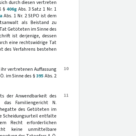
ich durch diesen vertreten
äß §
406g
Abs. 3 Satz 1 Nr. 1
a
Abs. 1 Nr. 2 StPO ist dem
tsanwalt als Beistand zu
 Tat Getöteten im Sinne des
rift ist derjenige, dessen
rch eine rechtswidrige Tat
kt des Verfahrens bestehen
10
 ihr vertretenen Auffassung
 Ö. im Sinne des §
395
Abs. 2
11
chts der Anwendbarkeit des
h das Familiengericht N.
Ehegatte des Getöteten im
e Scheidungsurteil entfalte
em Recht erforderlichen
cht keine unmittelbare