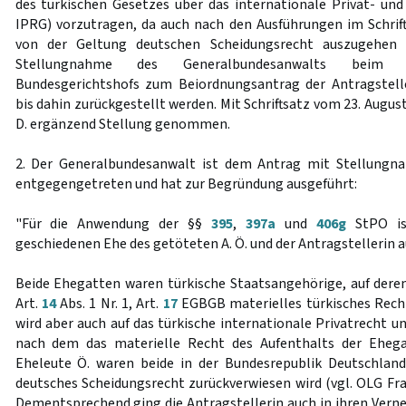
des türkischen Gesetzes über das internationale Privat- und 
IPRG) vorzutragen, da auch nach den Ausführungen im Schrif
von der Geltung deutschen Scheidungsrecht auszugehen 
Stellungnahme des Generalbundesanwalts beim Er
Bundesgerichtshofs zum Beiordnungsantrag der Antragstelle
bis dahin zurückgestellt werden. Mit Schriftsatz vom 23. Augus
D. ergänzend Stellung genommen.
2. Der Generalbundesanwalt ist dem Antrag mit Stellungn
entgegengetreten und hat zur Begründung ausgeführt:
"Für die Anwendung der §§
395
,
397a
und
406g
StPO ist
geschiedenen Ehe des getöteten A. Ö. und der Antragstellerin 
Beide Ehegatten waren türkische Staatsangehörige, auf der
Art.
14
Abs. 1 Nr. 1, Art.
17
EGBGB materielles türkisches Rech
wird aber auch auf das türkische internationale Privatrecht un
nach dem das materielle Recht des Aufenthalts der Ehega
Eheleute Ö. waren beide in der Bundesrepublik Deutschland
deutsches Scheidungsrecht zurückverwiesen wird (vgl. OLG Fr
Dementsprechend ging die Antragstellerin auch in ihren Ver