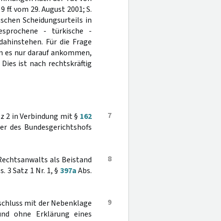
 9 ff. vom 29. August 2001; S.
schen Scheidungsurteils in
esprochene - türkische -
dahinstehen. Für die Frage
nn es nur darauf ankommen,
ies ist nach rechtskräftig
7
tz 2 in Verbindung mit §
162
er des Bundesgerichtshofs
8
 Rechtsanwalts als Beistand
s. 3 Satz 1 Nr. 1, §
397a
Abs.
9
schluss mit der Nebenklage
und ohne Erklärung eines