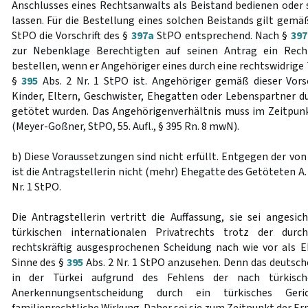
Anschlusses eines Rechtsanwalts als Beistand bedienen oder s
lassen. Für die Bestellung eines solchen Beistands gilt gem
StPO die Vorschrift des §
397a
StPO entsprechend. Nach §
397
zur Nebenklage Berechtigten auf seinen Antrag ein Rech
bestellen, wenn er Angehöriger eines durch eine rechtswidrige
§
395
Abs. 2 Nr. 1 StPO ist. Angehöriger gemäß dieser Vorsch
Kinder, Eltern, Geschwister, Ehegatten oder Lebenspartner du
getötet wurden. Das Angehörigenverhältnis muss im Zeitpun
(Meyer-Goßner, StPO, 55. Aufl., § 395 Rn. 8 mwN).
b) Diese Voraussetzungen sind nicht erfüllt. Entgegen der von
ist die Antragstellerin nicht (mehr) Ehegatte des Getöteten A.
Nr. 1 StPO.
Die Antragstellerin vertritt die Auffassung, sie sei angesi
türkischen internationalen Privatrechts trotz der durc
rechtskräftig ausgesprochenen Scheidung nach wie vor als 
Sinne des §
395
Abs. 2 Nr. 1 StPO anzusehen. Denn das deutsch
in der Türkei aufgrund des Fehlens der nach türkisch
Anerkennungsentscheidung durch ein türkisches Geri