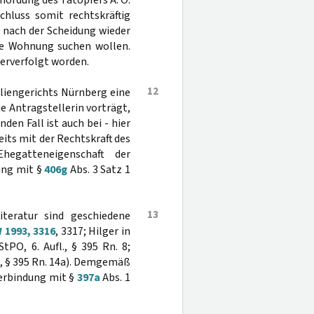
mordung des Tatopfers A. Ö.
hluss somit rechtskräftig
 nach der Scheidung wieder
re Wohnung suchen wollen.
terverfolgt worden.
12
iliengerichts Nürnberg eine
e Antragstellerin vorträgt,
den Fall ist auch bei - hier
its mit der Rechtskraft des
egatteneigenschaft der
dung mit §
406g
Abs. 3 Satz 1
13
iteratur sind geschiedene
 1993, 3316
, 3317; Hilger in
tPO, 6. Aufl., § 395 Rn. 8;
2, § 395 Rn. 14a). Demgemäß
Verbindung mit §
397a
Abs. 1