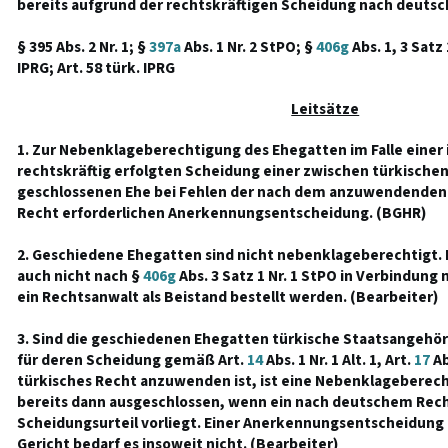
bereits aufgrund der rechtskräftigen Scheidung nach deuts
§ 395 Abs. 2 Nr. 1; §
397a
Abs. 1 Nr. 2 StPO; §
406g
Abs. 1, 3 Satz 
IPRG; Art. 58 türk. IPRG
Leitsätze
1. Zur Nebenklageberechtigung des Ehegatten im Falle einer
rechtskräftig erfolgten Scheidung einer zwischen türkische
geschlossenen Ehe bei Fehlen der nach dem anzuwendenden 
Recht erforderlichen Anerkennungsentscheidung. (BGHR)
2. Geschiedene Ehegatten sind nicht nebenklageberechtigt
auch nicht nach §
406g
Abs. 3 Satz 1 Nr. 1 StPO in Verbindung 
ein Rechtsanwalt als Beistand bestellt werden. (Bearbeiter)
3. Sind die geschiedenen Ehegatten türkische Staatsangehöri
für deren Scheidung gemäß Art.
14
Abs. 1 Nr. 1 Alt. 1, Art.
17
Ab
türkisches Recht anzuwenden ist, ist eine Nebenklageberec
bereits dann ausgeschlossen, wenn ein nach deutschem Rech
Scheidungsurteil vorliegt. Einer Anerkennungsentscheidung 
Gericht bedarf es insoweit nicht. (Bearbeiter)