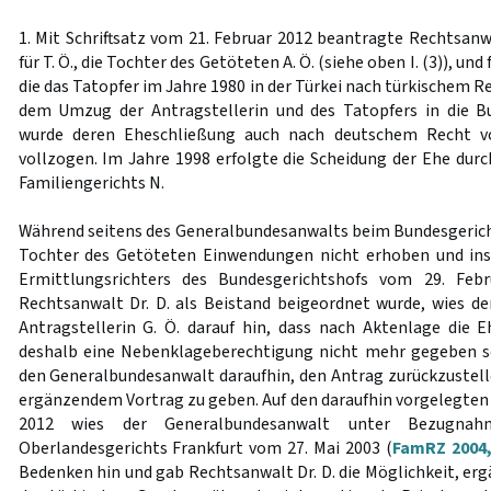
1. Mit Schriftsatz vom 21. Februar 2012 beantragte Rechtsanw
für T. Ö., die Tochter des Getöteten A. Ö. (siehe oben I. (3)), und 
die das Tatopfer im Jahre 1980 in der Türkei nach türkischem R
dem Umzug der Antragstellerin und des Tatopfers in die B
wurde deren Eheschließung auch nach deutschem Recht v
vollzogen. Im Jahre 1998 erfolgte die Scheidung der Ehe durch
Familiengerichts N.
Während seitens des Generalbundesanwalts beim Bundesgeric
Tochter des Getöteten Einwendungen nicht erhoben und ins
Ermittlungsrichters des Bundesgerichtshofs vom 29. Feb
Rechtsanwalt Dr. D. als Beistand beigeordnet wurde, wies d
Antragstellerin G. Ö. darauf hin, dass nach Aktenlage die 
deshalb eine Nebenklageberechtigung nicht mehr gegeben se
den Generalbundesanwalt daraufhin, den Antrag zurückzustel
ergänzendem Vortrag zu geben. Auf den daraufhin vorgelegten 
2012 wies der Generalbundesanwalt unter Bezugnah
Oberlandesgerichts Frankfurt vom 27. Mai 2003 (
FamRZ 2004,
Bedenken hin und gab Rechtsanwalt Dr. D. die Möglichkeit, ergä