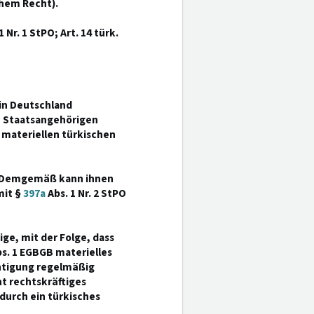
chem Recht).
1 Nr. 1 StPO; Art. 14 türk.
 in Deutschland
n Staatsangehörigen
materiellen türkischen
. Demgemäß kann ihnen
mit §
397a
Abs. 1 Nr. 2 StPO
ge, mit der Folge, dass
s. 1 EGBGB materielles
htigung regelmäßig
t rechtskräftiges
durch ein türkisches