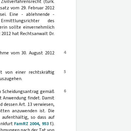
Zivilverfahrensrecht (türk.
tsatz vom 29. Februar 2012
sei. Eine - ablehnende -
mittlungsrichter des
rin sollte einvernehmlich
t 2012 hat Rechtsanwalt Dr.
4
ahme vom 30. August 2012
5
 von einer rechtskräftig
auszugehen.
6
en Scheidungsantrag gemäß
t Anwendung findet. Damit
d dessen Art. 13 verwiesen,
tten anzuwenden ist. Die
 aufenthältig, so dass auf
ankfurt
FamRZ 2004, 953
f.).
nehmungen nach der Tat von