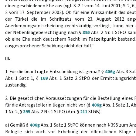
einer geschiedenen Ehe aus (vgl. S. 2 f. vom 14. Juni 2001; S. 2, 6,
2 vom 17. September 2002). Ob für eine Wirksamkeit des deut
der Türkei die im Schriftsatz vom 23. August 2012 ang
Anerkennungsentscheidung rechtskräftig vorliegt, kann hier 
der Nebenklageberechtigung nach §
395
Abs. 2 Nr. 1 StPO ka
ob eine Ehe nach deutschem Recht im Tatzeitpunkt bestand. D
ausgesprochener Scheidung nicht der Fall."
III.
1. Für die beantragte Entscheidung ist gemäß §
406g
Abs. 3 Sa
Abs. 1 Satz 1, §
169
Abs. 1 Satz 2 StPO der Ermittlungsricht
zuständig.
2. Die gesetzlichen Voraussetzungen für die Bestellung eines
für die Antragstellerin liegen nicht vor (§
406g
Abs. 1 Satz 1, Ab
1 Nr. 2, §
395
Abs. 2 Nr. 1 StPO i.V.m. §
211
StGB).
a) Gemäß §
406g
Abs. 1 Satz 1 StPO können nach § 395 zum An
Befugte sich auch vor Erhebung der öffentlichen Klage 