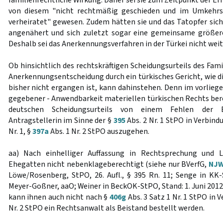
familienrechtliche Wirkung. Daher sei sie zum Zeitpunkt der Er
von diesem "nicht rechtmäßig geschieden und im Umkehrsc
verheiratet" gewesen. Zudem hätten sie und das Tatopfer sich
angenähert und sich zuletzt sogar eine gemeinsame größe
Deshalb sei das Anerkennungsverfahren in der Türkei nicht wei
Ob hinsichtlich des rechtskräftigen Scheidungsurteils des Fam
Anerkennungsentscheidung durch ein türkisches Gericht, wie di
bisher nicht ergangen ist, kann dahinstehen. Denn im vorliegen
gegebener - Anwendbarkeit materiellen türkischen Rechts bere
deutschen Scheidungsurteils von einem Fehlen der Eh
Antragstellerin im Sinne der §
395
Abs. 2 Nr. 1 StPO in Verbin
Nr. 1, §
397a
Abs. 1 Nr. 2 StPO auszugehen.
aa) Nach einhelliger Auffassung in Rechtsprechung und L
Ehegatten nicht nebenklageberechtigt (siehe nur BVerfG,
NJW
Löwe/Rosenberg, StPO, 26. Aufl., § 395 Rn. 11; Senge in KK-S
Meyer-Goßner, aaO; Weiner in BeckOK-StPO, Stand: 1. Juni 201
kann ihnen auch nicht nach §
406g
Abs. 3 Satz 1 Nr. 1 StPO in 
Nr. 2 StPO ein Rechtsanwalt als Beistand bestellt werden.