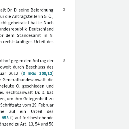
2
alt Dr. D. seine Beiordnung
für die Antragstellerin G. Ö.,
echt geheiratet hatte. Nach
undesrepublik Deutschland
or dem Standesamt in N.
 rechtskräftiges Urteil des
3
hthof gegen den Antrag der
oweit durch Beschluss des
ruar 2012 (
3 BGs 109/12
)
er Generalbundesanwalt die
Eheleute Ö. geschieden und
i. Rechtsanwalt Dr. D. bat
len, um ihm Gelegenheit zu
Schriftsatz vom 29. Februar
me auf ein Urteil des
 953
f.) auf fortbestehende
nzend zu Art. 13, 54 und 58