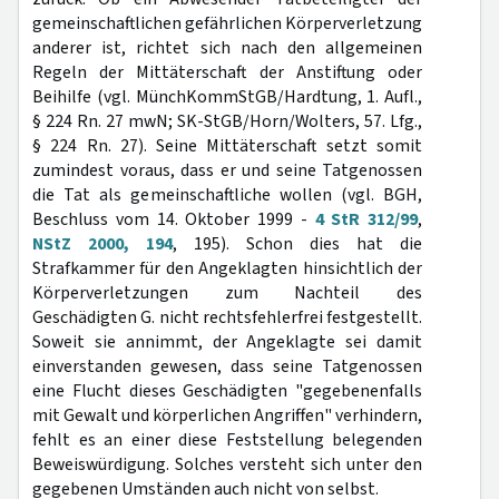
gemeinschaftlichen gefährlichen Körperverletzung
anderer ist, richtet sich nach den allgemeinen
Regeln der Mittäterschaft der Anstiftung oder
Beihilfe (vgl. MünchKommStGB/Hardtung, 1. Aufl.,
§ 224 Rn. 27 mwN; SK-StGB/Horn/Wolters, 57. Lfg.,
§ 224 Rn. 27). Seine Mittäterschaft setzt somit
zumindest voraus, dass er und seine Tatgenossen
die Tat als gemeinschaftliche wollen (vgl. BGH,
Beschluss vom 14. Oktober 1999 -
4 StR 312/99
,
NStZ 2000, 194
, 195). Schon dies hat die
Strafkammer für den Angeklagten hinsichtlich der
Körperverletzungen zum Nachteil des
Geschädigten G. nicht rechtsfehlerfrei festgestellt.
Soweit sie annimmt, der Angeklagte sei damit
einverstanden gewesen, dass seine Tatgenossen
eine Flucht dieses Geschädigten "gegebenenfalls
mit Gewalt und körperlichen Angriffen" verhindern,
fehlt es an einer diese Feststellung belegenden
Beweiswürdigung. Solches versteht sich unter den
gegebenen Umständen auch nicht von selbst.