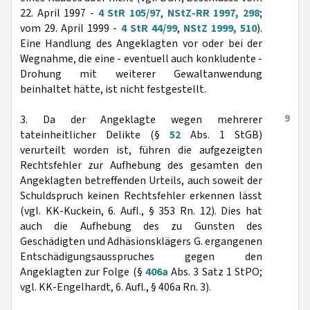
22. April 1997 -
4 StR 105/97
,
NStZ-RR 1997, 298
;
vom 29. April 1999 -
4 StR 44/99
,
NStZ 1999, 510
).
Eine Handlung des Angeklagten vor oder bei der
Wegnahme, die eine - eventuell auch konkludente -
Drohung mit weiterer Gewaltanwendung
beinhaltet hätte, ist nicht festgestellt.
9
3. Da der Angeklagte wegen mehrerer
tateinheitlicher Delikte (§
52
Abs. 1 StGB)
verurteilt worden ist, führen die aufgezeigten
Rechtsfehler zur Aufhebung des gesamten den
Angeklagten betreffenden Urteils, auch soweit der
Schuldspruch keinen Rechtsfehler erkennen lässt
(vgl. KK-Kuckein, 6. Aufl., § 353 Rn. 12). Dies hat
auch die Aufhebung des zu Gunsten des
Geschädigten und Adhäsionsklägers G. ergangenen
Entschädigungsausspruches gegen den
Angeklagten zur Folge (§
406a
Abs. 3 Satz 1 StPO;
vgl. KK-Engelhardt, 6. Aufl., § 406a Rn. 3).