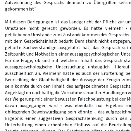
Aufzeichnung des Gesprächs dennoch zu Übergriffen seite
gekommen ist".
Mit diesen Darlegungen ist das Landgericht der Pflicht zur u
Umstände nicht gerecht geworden. Es hätte vielmehr - 
gebliebenen Umstände zum Zustandekommen des Gesprächs -
mit dem Gesprächsinhalt bedurft. Dem steht nicht entgegen
gehörte Sachverständige ausgeführt hat, das Gespräch sei
Zeitpunkt und Motivation einer aussagepsychologischen Unte
Für die Frage, ob und mit welchem Inhalt das Gespräch sta
aussagepsychologische Untersuchung untauglich. Hiera
ausschließlich an. Vielmehr hätte es auch der Erörterung bed
Beurteilung der Glaubhaftigkeit der Aussage der Zeugin zu
sein konnte durch den Inhalt des aufgezeichneten Gespräch
Angeklagten nachhaltig die Vornahme sexueller Handlungen ver
der Weigerung mit einer bewussten Falschbelastung bei der Mu
davon ausgegangen wird - was ebenfalls nur Ergebnis ein
obliegenden Beweiswürdigung sein könnte -, das aufgezeich
Ergebnis einer suggestiven Gesprächslenkung durch den 
Unterhaltung einen erheblichen Einfluss auf die Beurteilu