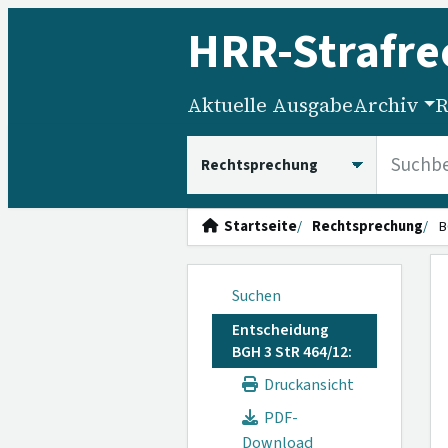
HRR
-Strafre
Aktuelle Ausgabe
Archiv
R
HRRS durchsuchen
Startseite
Rechtsprechung
B
Suchen
Entscheidung
BGH 3 StR 464/12:
Druckansicht
PDF-
Download