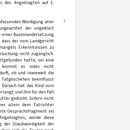
ns des Angeklagten auf E.
7
mfassenden Würdigung aller
ungeachtet der ungeklärt
 einer Auseinandersetzung
, dass der vom Landgericht
 mangels Erkenntnissen zu
rsuchung nicht zugänglich.
ttgefunden hatte, sei eine
uf kommt es indes nicht
urft, ob und inwieweit die
m Tatgeschehen beeinflusst
s. Danach hat das Kind vom
langt und ihm für den Fall
tter gedroht. Sofern nicht
er allein dem Tatrichter
nete Gesprächsfragment sei
Angeklagten, würde diese
ng der Glaubwürdigkeit der