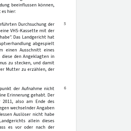
idung beeinflussen können,
es hier:
5
geführten Durchsuchung der
 eine VHS-Kassette mit der
habe". Das Landgericht hat
uptverhandlung abgespielt
m einen Ausschnitt eines
m diese den Angeklagten in
Anus zu stecken, und damit
er Mutter zu erzählen, der
6
itpunkt der Aufnahme nicht
eine Erinnerung gehabt. Der
r 2011, also am Ende des
 wegen wechselnder Angaben
dessen Auslöser nicht habe
andgerichts allein dieses
ass es vor oder nach der