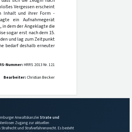
 dass sich die Zeugin nach
bloßes Vergessen erscheint
m Inhalt und ihrer Form -
agte ein Aufnahmegerät
, in dem der Angeklagte die
ise sogar erst nach dem 15.
nden und lag zum Zeitpunkt
he bedarf deshalb erneuter
RS-Nummer:
HRRS 2013 Nr. 121
Bearbeiter:
Christian Becker
 Hamburger Anwaltskanzlei
Strate und
ostenlosen Zugang zur aktuellen
Strafrecht und Strafverfahrensrecht. Es besteht