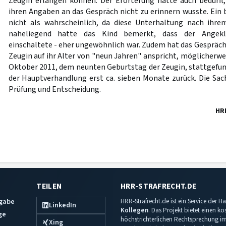
Zeugin erlangen können. Der Erörterung hätte auch bedurft,
ihren Angaben an das Gespräch nicht zu erinnern wusste. Ein 
nicht als wahrscheinlich, da diese Unterhaltung nach ihre
naheliegend hatte das Kind bemerkt, dass der Angekl
einschaltete - eher ungewöhnlich war. Zudem hat das Gespräch
Zeugin auf ihr Alter von "neun Jahren" anspricht, möglicherwe
Oktober 2011, dem neunten Geburtstag der Zeugin, stattgefu
der Hauptverhandlung erst ca. sieben Monate zurück. Die Sac
Prüfung und Entscheidung.
HR
TEILEN
HRR-STRAFRECHT.DE
sgabe
HRR-Strafrecht.de ist ein Service der
LinkedIn
Kollegen
. Das Projekt bietet einen k
ge
höchstrichterlichen Rechtsprechung im 
Xing