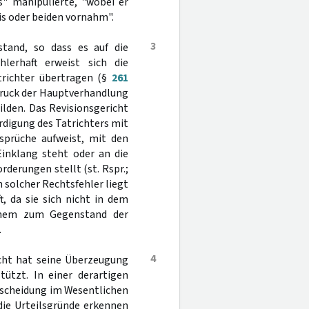
" manipulierte, "wobei er
s oder beiden vornahm".
3
 stand, so dass es auf die
lerhaft erweist sich die
trichter übertragen (§
261
druck der Hauptverhandlung
ilden. Das Revisionsgericht
rdigung des Tatrichters mit
rsprüche aufweist, mit den
inklang steht oder an die
erungen stellt (st. Rspr.;
in solcher Rechtsfehler liegt
t, da sie sich nicht in dem
inem zum Gegenstand der
.
4
icht hat seine Überzeugung
tützt. In einer derartigen
tscheidung im Wesentlichen
die Urteilsgründe erkennen