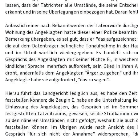
lassen, dass der Tatrichter alle Umstände, die seine Entsche
erkannt und in seine Überlegungen einbezogen hat. Daran fehlt 
Anlässlich einer nach Bekanntwerden der Tatvorwürfe durch
Wohnung des Angeklagten hatte dieser einer Polizeibeamtin
Bemerkung übergeben, es sei gut, dass er "das aufgezeichnet 
die auf dem Datenträger befindliche Tonaufnahme in der Ha
und im Urteil wörtlich wiedergegeben. Es handelt sich u
Gesprächs des Angeklagten mit seiner Nichte E., in welche
kindlicher Sprache mehrfach auffordert, sein Glied in ihren 
droht, andernfalls dem Angeklagten "Ärger zu geben" und ihr
Angeklagte habe sie aufgefordert, "das zu sagen".
Hierzu führt das Landgericht lediglich aus, es habe den Ze
feststellen können; die Zeugin E. habe an die Unterhaltung k
Einlassung des Angeklagten, das Gespräch sei im Somme
festgestellten Tatzeitraums, gewesen, sei die Strafkammer
zu den näheren Umständen nicht gefolgt, weshalb sie auch 
feststellen können. Im Übrigen würde nach Ansicht des L
Gespräch "für sich nicht der Annahme" widersprechen, "d