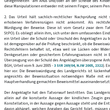
Gelegenheiten "am Anus und/oder an der Scheide des Kindes
diese Manipulationen entweder mit seinem Finger, seinem Peni
2. Das Urteil hält sachlich-rechtlicher Nachprüfung nicht
erhobenen Verfahrensrügen nicht ankommt. Als rechtsfeh
Würdigung der Beweise. Diese ist vom Gesetz zwar dem Ta
StPO). Es obliegt allein ihm, sich unter dem umfassenden Ein
ein Urteil über die Schuld oder Unschuld des Angeklagten zu b
ist demgegenüber auf die Prüfung beschränkt, ob die Beweiswü
Rechtsfehlern behaftet ist, etwa weil sie Lücken oder Wide
Denkgesetzen oder gesichertem Erfahrungswissen nicht in E
Überzeugung von der Schuld des Angeklagten überzogene Anford
BGH, Urteil vom 9. Juni 2005 -
3 StR 269/04
,
NJW 2005, 2322
). E
hier vor. Die Beweiswürdigung des Landgerichts ist lückenhaf
angesichts der Beweissituation notwendigen Maße mit e
Hauptverhandlung gemachten Beweismittel auseinandersetzt
Der Angeklagte hat den Tatvorwurf bestritten. Das Landger
allein auf die konstante Aussage der kindlichen Zeugin ges
Konstellation, in der Aussage gegen Aussage steht und die En
davon abhängt, welchen Angaben das Gericht folgt, müssen 