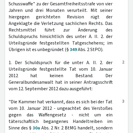
Schusswaffe" zu der Gesamtfreiheitsstrafe von vier
Jahren und drei Monaten verurteilt. Mit seiner
hiergegen gerichteten Revision rügt der
Angeklagte die Verletzung sachlichen Rechts. Das
Rechtsmittel führt zur Änderung des
Schuldspruchs hinsichtlich des unter A. II. 2. der
Urteilsgründe festgestellten Tatgeschehens; im
Übrigen ist es unbegründet (§
349
Abs. 2 StPO).
2
1. Der Schuldspruch für die unter A. II. 2. der
Urteilsgründe festgestellte Tat vom 10. Januar
2012 hat keinen Bestand. Der
Generalbundesanwalt hat in seiner Antragsschrift
vom 12. September 2012 dazu ausgeführt:
3
"Die Kammer hat verkannt, dass es sich bei der Tat
vom 10. Januar 2012 - ungeachtet des Verstoßes
gegen das Waffengesetz - nicht um ein
täterschaftlich begangenes Handeltreiben im
Sinne des §
30a
Abs. 2 Nr. 2 BtMG handelt, sondern