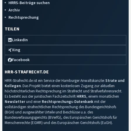
HRRS-Beiträge suchen
Archiv
Rechtsprechung
TEILEN
LinkedIn
Xing
Facebook
HRR-STRAFRECHT.DE
HRR-Strafrecht.de ist ein Service der Hamburger Anwaltskanzlei
Strate und
Kollegen
. Das Projekt bietet einen kostenlosen Zugang zur aktuellen
höchstrichterlichen Rechtsprechung im Strafrecht und Strafverfahrensrecht.
Es besteht aus der juristischen Fachzeitschrift
HRRS
, einem monatlichen
Newsletter
und einer
Rechtsprechungs-Datenbank
mit der
vollständigen strafrechtlichen Rechtsprechung des Bundesgerichtshofs
(BGH) und ausgewählter Urteile und Beschlüsse u.a. des
Bundesverfassungsgerichts (BVerfG), des Europäischen Gerichtshofs für
Menschenrechte (EGMR) und des Europäischen Gerichtshofs (EuGH).