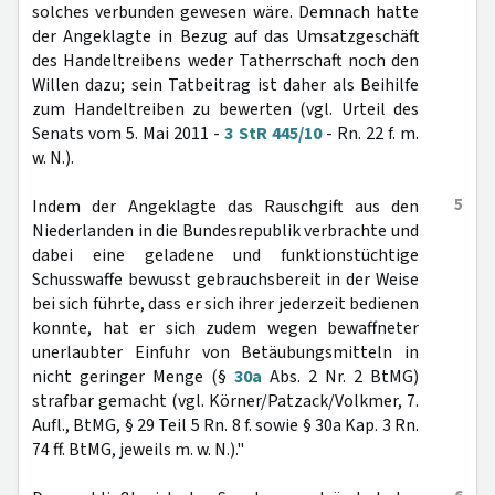
solches verbunden gewesen wäre. Demnach hatte
der Angeklagte in Bezug auf das Umsatzgeschäft
des Handeltreibens weder Tatherrschaft noch den
Willen dazu; sein Tatbeitrag ist daher als Beihilfe
zum Handeltreiben zu bewerten (vgl. Urteil des
Senats vom 5. Mai 2011 -
3 StR 445/10
- Rn. 22 f. m.
w. N.).
5
Indem der Angeklagte das Rauschgift aus den
Niederlanden in die Bundesrepublik verbrachte und
dabei eine geladene und funktionstüchtige
Schusswaffe bewusst gebrauchsbereit in der Weise
bei sich führte, dass er sich ihrer jederzeit bedienen
konnte, hat er sich zudem wegen bewaffneter
unerlaubter Einfuhr von Betäubungsmitteln in
nicht geringer Menge (§
30a
Abs. 2 Nr. 2 BtMG)
strafbar gemacht (vgl. Körner/Patzack/Volkmer, 7.
Aufl., BtMG, § 29 Teil 5 Rn. 8 f. sowie § 30a Kap. 3 Rn.
74 ff. BtMG, jeweils m. w. N.)."