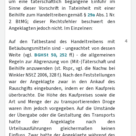
um eine täterschaftlich begangene Einfuhr im
Sinne dieser Vorschrift in Tateinheit mit einer
Beihilfe zum Handeltreiben gemäß §
29a
Abs. 1 Nr.
2 BtMG; dieser Rechtsfehler beschwert den
Angeklagten jedoch nicht. Im Einzelnen:
4
Auf den Tatbestand des Handeltreibens mit
Betäubungsmitteln sind - ungeachtet von dessen
Weite (vgl.
BGHSt 50, 252
ff.) - die allgemeinen
Regeln zur Abgrenzung von (Mit-)Täterschaft und
Beihilfe anzuwenden (st. Rspr., vgl. die Nachw. bei
Winkler NStZ 2006, 328 f.). Nach den Feststellungen
war der Angeklagte zwar in den Ankauf des
Rauschgifts eingebunden, indem er den Kaufpreis
überbrachte. Die Höhe des Kaufpreises sowie die
Art und Menge der zu transportierenden Droge
waren ihm jedoch vorgegeben. Auf die Umstände
der Übergabe oder die Gestaltung des Transports
hatte der Angeklagte nach den
Urteilsausführungen gleichermaßen keinen
Einfluss. Zwar hatte der Angeklagte während des