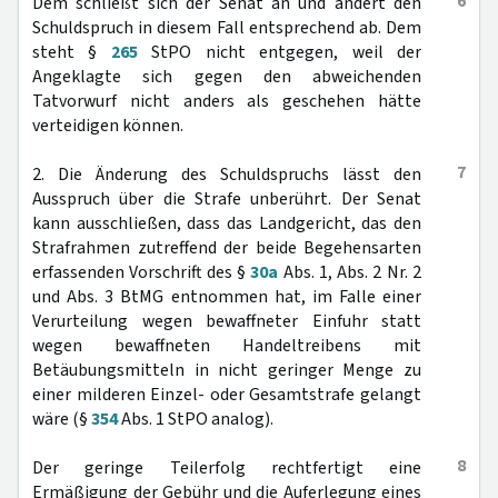
6
Dem schließt sich der Senat an und ändert den
Schuldspruch in diesem Fall entsprechend ab. Dem
steht §
265
StPO nicht entgegen, weil der
Angeklagte sich gegen den abweichenden
Tatvorwurf nicht anders als geschehen hätte
verteidigen können.
7
2. Die Änderung des Schuldspruchs lässt den
Ausspruch über die Strafe unberührt. Der Senat
kann ausschließen, dass das Landgericht, das den
Strafrahmen zutreffend der beide Begehensarten
erfassenden Vorschrift des §
30a
Abs. 1, Abs. 2 Nr. 2
und Abs. 3 BtMG entnommen hat, im Falle einer
Verurteilung wegen bewaffneter Einfuhr statt
wegen bewaffneten Handeltreibens mit
Betäubungsmitteln in nicht geringer Menge zu
einer milderen Einzel- oder Gesamtstrafe gelangt
wäre (§
354
Abs. 1 StPO analog).
8
Der geringe Teilerfolg rechtfertigt eine
Ermäßigung der Gebühr und die Auferlegung eines