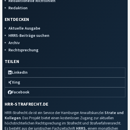
Redaktionelle Richtlinien
Redaktion
ENTDECKEN
Aktuelle Ausgabe
HRRS-Beiträge suchen
Archiv
Rechtsprechung
TEILEN
LinkedIn
Xing
Facebook
HRR-STRAFRECHT.DE
HRR-Strafrecht.de ist ein Service der Hamburger Anwaltskanzlei
Strate und
Kollegen
. Das Projekt bietet einen kostenlosen Zugang zur aktuellen
höchstrichterlichen Rechtsprechung im Strafrecht und Strafverfahrensrecht.
Es besteht aus der juristischen Fachzeitschrift
HRRS
, einem monatlichen