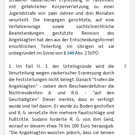
schwerer räuberischer Erpressung in Tateinheit
mit gefährlicher Körperverletzung zu einer
Jugendstrafe von zwei Jahren und drei Monaten
verurteilt. Die hiergegen gerichtete, auf eine
Verfahrensrüge sowie sachlichrechtliche
Beanstandungen gestützte Revision des
Angeklagten hat den aus der Entscheidungsformel
ersichtlichen Teilerfolg. Im Übrigen ist sie
unbegründet im Sinne von §
349
Abs. 2 StPO.
2
1. Im Fall II. 1. der Urteilsgründe wird die
Verurteilung wegen räuberischer Erpressung durch
die Feststellungen nicht belegt. Danach "trafen die
Angeklagten" - neben dem Beschwerdeführer die
Nichtrevidenten A. und R.G. - "auf den
Geschädigten". Dieser merkte, dass er verfolgt
wurde und lief davon. Er wurde zu Boden gestoßen
und A. G. versetzte ihm mehrere Faustschläge und
Fußtritte. Sodann forderte R. G. von ihm Geld,
worauf er diesem etwa 70 bis 100 Euro herausgab.
"Die Angeklagten wussten jedoch, dass sie keinen