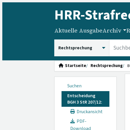
HRR
-Strafre
Aktuelle Ausgabe
Archiv
R
HRRS durchsuchen
Startseite
Rechtsprechung
B
Suchen
Entscheidung
BGH 3 StR 207/12:
Druckansicht
PDF-
Download