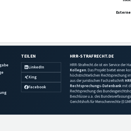
HRR
Externe
TEILEN
HRR-STRAFRECHT.DE
sgabe
HRR-Strafrecht.de ist ein Service der
LinkedIn
Kollegen
. Das Projekt bietet einen k
ge
höchstrichterlichen Rechtsprechung im 
Xing
aus der juristischen Fachzeitschrift
HR
Rechtsprechungs-Datenbank
mit de
Facebook
Rechtsprechung des Bundesgerichtshof
ung
Beschlüsse u.a. des Bundesverfassungs
Gerichtshofs für Menschenrechte (EGM
Impressum
·
Datenschutz