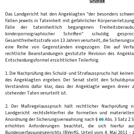
Gründe
Das Landgericht hat den Angeklagten "der besonders schwer
Fällen jeweils in Tateinheit mit gefährlicher Körperverletzun
Fälle der tateinheitlich begangenen Freiheitsbera
kinderpornographischer Schriften" schuldig ges
Gesamtfreiheitsstrafe von 13 Jahren verurteilt, die Sicherun
eine Reihe von Gegenständen eingezogen. Die auf Verfa
rechtliche Beanstandungen gestützte Revision des Angekl
Entscheidungsformel ersichtlichen Teilerfolg.
1. Die Nachprüfung des Schuld- und Strafausspruchs hat keine
des Angeklagten ergeben. Der Senat stellt den Schuldspru
Verständnis dafür klar, dass der Angeklagte wegen dreier 
stehender Taten verurteilt ist.
2. Der Maßregelausspruch hält rechtlicher Nachprüfung n
Landgericht rechtsfehlerfrei die formellen und materielle
Anordnung der Sicherungsverwahrung nach §
66
Abs. 3 Satz 2 
erhöhten Anforderungen beachtet, die sich hierfür a
Bundesverfassungsgerichts (BVerfG, Urteil vom 4. Mai 2011 -