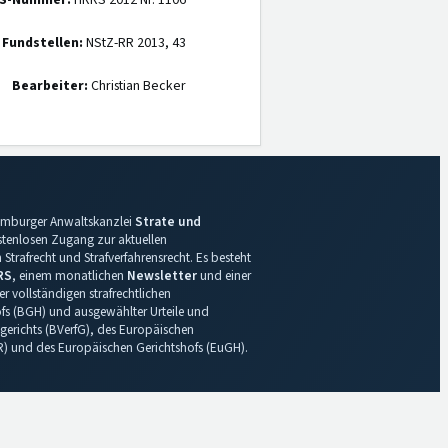
S-Nummer:
HRRS 2012 Nr. 1106
 Fundstellen:
NStZ-RR 2013, 43
Bearbeiter:
Christian Becker
 Hamburger Anwaltskanzlei
Strate und
ostenlosen Zugang zur aktuellen
Strafrecht und Strafverfahrensrecht. Es besteht
RS
, einem monatlichen
Newsletter
und einer
r vollständigen strafrechtlichen
s (BGH) und ausgewählter Urteile und
gerichts (BVerfG), des Europäischen
R) und des Europäischen Gerichtshofs (EuGH).