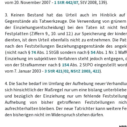
vom 20. November 2007 -
1 StR 442/07
, StV 2008, 139).
3. Keinen Bestand hat das Urteil auch im Hinblick auf
Gegenstände als Tatwerkzeuge. Die Verwendung von grünem P
der Einziehungsentscheidung) bei den Taten ist nicht fest
Festplatten (Ziffern 9., 10. und 12.) zur Speicherung der kin
dienten, ist dem Urteil ebenfalls nicht zu entnehmen. Die Patro
nach den Feststellungen Beziehungsgegenstände des angekla
(nicht nach §
74
Abs. 1 StGB sondern nach §
54
Abs. 1 Nr. 1 Wa
Einziehung im subjektiven Verfahren steht jedoch entgegen, d
von der Strafkammer nach §
154
Abs. 2 StPO eingestellt word
vom 7. Januar 2003 -
3 StR 421/02
,
NStZ 2003, 422
).
4. Die Sache bedarf im Umfang der Aufhebung neuer Verhandlu
sich hinsichtlich der Maßregel nur um eine bislang unterblie
und bezüglich der Einziehung nur um fehlende Feststellung
Aufhebung von bisher getroffenen Feststellungen nic
aufrechterhalten bleiben. Der neue Tatrichter kann weitere Fes
den bisherigen nicht im Widerspruch stehen dürfen.