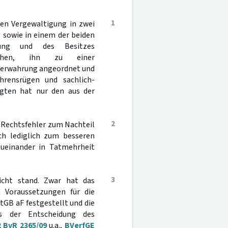
1
en Vergewaltigung in zwei
g sowie in einem der beiden
ubung und des Besitzes
prochen, ihn zu einer
gsverwahrung angeordnet und
hrensrügen und sachlich-
agten hat nur den aus der
2
n Rechtsfehler zum Nachteil
ch lediglich zum besseren
zueinander in Tatmehrheit
3
icht stand. Zwar hat das
n Voraussetzungen für die
StGB aF festgestellt und die
us der Entscheidung des
2 BvR 2365/09
u.a.,
BVerfGE