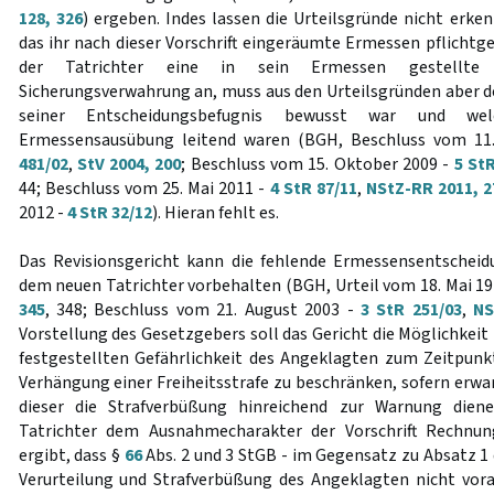
128, 326
) ergeben. Indes lassen die Urteilsgründe nicht erke
das ihr nach dieser Vorschrift eingeräumte Ermessen pflicht
der Tatrichter eine in sein Ermessen gestellte
Sicherungsverwahrung an, muss aus den Urteilsgründen aber de
seiner Entscheidungsbefugnis bewusst war und we
Ermessensausübung leitend waren (BGH, Beschluss vom 1
481/02
,
StV 2004, 200
; Beschluss vom 15. Oktober 2009 -
5 St
44; Beschluss vom 25. Mai 2011 -
4 StR 87/11
,
NStZ-RR 2011, 2
2012 -
4 StR 32/12
). Hieran fehlt es.
Das Revisionsgericht kann die fehlende Ermessensentscheidu
dem neuen Tatrichter vorbehalten (BGH, Urteil vom 18. Mai 19
345
, 348; Beschluss vom 21. August 2003 -
3 StR 251/03
,
NS
Vorstellung des Gesetzgebers soll das Gericht die Möglichkeit
festgestellten Gefährlichkeit des Angeklagten zum Zeitpunkt 
Verhängung einer Freiheitsstrafe zu beschränken, sofern erwa
dieser die Strafverbüßung hinreichend zur Warnung dien
Tatrichter dem Ausnahmecharakter der Vorschrift Rechnun
ergibt, dass §
66
Abs. 2 und 3 StGB - im Gegensatz zu Absatz 1 d
Verurteilung und Strafverbüßung des Angeklagten nicht vora