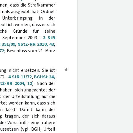
nnen, dass die Strafkammer
gemäß ausgeübt hat. Ordnet
 Unterbringung in der
utlich werden, dass er sich
lche Gründe für seine
1. September 2003 -
3 StR
R 351/09
,
NStZ-RR 2010, 43
,
72
; Beschluss vom 21. März
4
ng nicht ersetzen. Sie ist
72 -
4 StR 11/72
,
BGHSt 24,
tZ-RR 2004, 12
). Nach der
 haben, sich ungeachtet der
der Urteilsfällung auf die
rtet werden kann, dass sich
en lässt. Damit kann der
g tragen, der sich daraus
er Vorschrift - eine frühere
ussetzen (vgl. BGH, Urteil