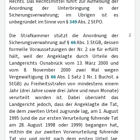
Rechts. Das Rechtsmittel führt zur Aufhebung der
Anordnung der Unterbringung in der
Sicherungsverwahrung; im Übrigen ist es
unbegründet im Sinne von §
349
Abs. 2 StPO.
2
Die Strafkammer stützt die Anordnung der
Sicherungsverwahrung auf §
66
Abs. 1 StGB, dessen
formelle Voraussetzungen der Nr. 2 sie für erfüllt
hält, weil der Angeklagte durch Urteile des
Landgerichts Osnabrück vom 13. März 2000 und
vom 8. November 2000 zwei Mal wegen
Vergewaltigung (§
66
Abs. 1 Satz 1 Nr. 1 Buchst. a
StGB) zu Freiheitsstrafen von mindestens einem
Jahr (drei Jahre sowie drei Jahre und neun Monate)
verurteilt worden ist. Dabei übersieht das
Landgericht jedoch, dass der Angeklagte die Tat,
die dem zweiten Urteil zugrunde lag, am 1. August
1995 (und die zur ersten Verurteilung führende Tat
am 28. August 1998 oder 1999) begangen hat,
mithin die zur zweiten Vorverurteilung führende
Tat vor und nicht nach dem ersten Urteil lag.