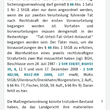
Sicherungsverwahrung darf gemäß §
66
Abs. 1 Satz
1 Nr. 2 StGB aber nur dann angeordnet werden,
wenn die zur zweiten Verurteilung führende Tat
nach Rechtskraft der ersten Vorverurteilung
begangen worden ist. Vortaten und
Vorverurteilungen müssen demgemäß in der
Reihenfolge "Tat-Urteil-Tat-Urteil-Anlasstat"
begangen worden sein. Der Täter muss, um die
Voraussetzungen des §
66
Abs. 1 StGB zu erfüllen,
die Warnfunktion eines jeweils rechtskräftigen
Strafurteils zwei Mal missachtet haben (vgl. BGH,
Beschlüsse vom 24. Juli 1987 -
2 StR 338/87
,
BGHSt
35, 6
, 11 f. und vom 17. Dezember 2008 -
2 StR
481/08
,
NStZ-RR 2009, 137
mwN; MüKo
StGB/Ullenbruch/Drenkhahn/Morgenstern, 2. Aufl.,
§ 66 Rn. 77; Fischer, StGB, 59. Aufl., § 66 Rn. 9). Daran
fehlt es hier.
3
Die Maßregelanordnung könnte trotzdem Bestand
haben, da das Landgericht ihre materiellen