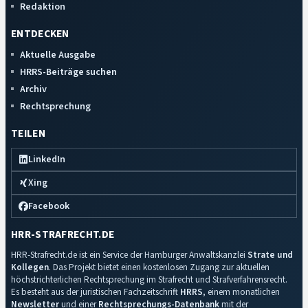
Redaktion
ENTDECKEN
Aktuelle Ausgabe
HRRS-Beiträge suchen
Archiv
Rechtsprechung
TEILEN
LinkedIn
Xing
Facebook
HRR-STRAFRECHT.DE
HRR-Strafrecht.de ist ein Service der Hamburger Anwaltskanzlei
Strate und
Kollegen
. Das Projekt bietet einen kostenlosen Zugang zur aktuellen
höchstrichterlichen Rechtsprechung im Strafrecht und Strafverfahrensrecht.
Es besteht aus der juristischen Fachzeitschrift
HRRS
, einem monatlichen
Newsletter
und einer
Rechtsprechungs-Datenbank
mit der