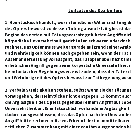
Leitsätze des Bearbeiters
1. Heimtückisch handelt, wer in feindlicher Willensrichtung d
des Opfers bewusst zu dessen Tötung ausnutzt. Arglos ist das
Beginn des ersten mit Tötungsvorsatz geführten Angriffs ni
körperliche Unversehrtheit gerichteten schweren oder doch 
rechnet. Das Opfer muss weiter gerade aufgrund seiner Arglos
und Wehrlosigkeit können auch gegeben sein, wenn der Tat e
Auseinandersetzung vorausgeht, das Tatopfer aber nicht (m
erheblichen Angriff gegen seine körperliche Unversehrtheit
heimtückischer Begehungsweise ist zudem, dass der Täter d
und Wehrlosigkeit des Opfers bewusst zur Tatbegehung ausnut
2. Verbale Streitigkeiten stehen, selbst wenn sie der Tötun
vorausgehen, der Heimtücke nicht entgegen. Es kommt auch i
die Arglosigkeit des Opfers gegenüber einem Angriff auf Leb
Unversehrtheit an. Eine tatsächlich vorhandene Arglosigkeit 
dadurch ausgeschlossen, dass das Opfer nach den Umständen
Angriff hätte rechnen müssen. Erkennt der im unmittelbare
zeitlichen Zusammenhang mit einer von ihm ausgehenden bl