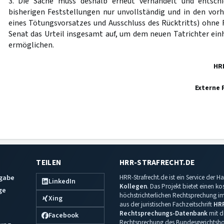
3. Die Sache muss deshalb erneut verhandelt und entsch
bisherigen Feststellungen nur unvollständig und in den vo
eines Tötungsvorsatzes und Ausschluss des Rücktritts) ohne R
Senat das Urteil insgesamt auf, um dem neuen Tatrichter einh
ermöglichen.
HR
Externe 
TEILEN
HRR-STRAFRECHT.DE
sgabe
HRR-Strafrecht.de ist ein Service der
LinkedIn
Kollegen
. Das Projekt bietet einen k
ge
höchstrichterlichen Rechtsprechung im 
Xing
aus der juristischen Fachzeitschrift
HR
Rechtsprechungs-Datenbank
mit de
Facebook
Rechtsprechung des Bundesgerichtshof