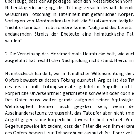
überzeugt, dass der Angeklagte nach den Messerstichen vom 
Nebenklägerin ausging, der Tötungsversuch deshalb beende
versuchten Totschlag in Tateinheit mit gefährlicher Körpe
Vorliegen von Mordmerkmalen hat die Strafkammer lediglich
"nicht erkennbar". Insbesondere könne "aufgrund des bereits
andauernden Streits der Eheleute eine heimtückische Ta
werden".
2. Die Verneinung des Mordmerkmals Heimtücke hält, wie au
ausgeführt hat, rechtlicher Nachprüfung nicht stand. Hierzu im
Heimtückisch handelt, wer in feindlicher Willensrichtung die
Opfers bewusst zu dessen Tötung ausnutzt. Arglos ist das Ta
des ersten mit Tötungsvorsatz geführten Angriffs nich
körperliche Unversehrtheit gerichteten schweren oder doch er
Das Opfer muss weiter gerade aufgrund seiner Arglosigke
Wehrlosigkeit können auch gegeben sein, wenn der
Auseinandersetzung vorausgeht, das Tatopfer aber nicht (m
Angriff gegen seine körperliche Unversehrtheit rechnet. Vo
Begehungsweise ist zudem, dass der Täter die von ihm erkan
des Opfers bewusst zur Tatbegehung ausnutzt (st. Rspr.; vgl.