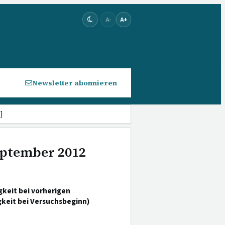
A-
A+
Newsletter abonnieren
]
September 2012
gkeit bei vorherigen
keit bei Versuchsbeginn)