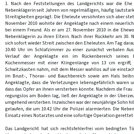
1. Nach den Feststellungen des Landgerichts war die Ehe
Nebenklägerin seit Jahren von regelmäßigen, häufig lautstar
Streitigkeiten geprägt. Die Eheleute versöhnten sich aber ste
November 2010 wohnte der Angeklagte nach einem neuerliche
bei einem Freund. Als er am 27. November 2010 in die Ehew
Nebenklägerin zu ihren Eltern. Nach ihrer Rückkehr am 30.
sich sofort wieder Streit zwischen den Eheleuten. Am Tag dar
10.40 Uhr im Schlafzimmer zu einer zunächst verbalen Aus
Verlauf der Angeklagte ein im Rückenbereich seines H
Küchenmesser mit einer Klingenlänge von 13 cm ergriff, 
Schwitzkasten nahm, mit dem Messer wahllos auf sie einstach
im Brust-, Thorax- und Bauchbereich sowie am Hals beibr
Angeklagte, dass die Verletzungen lebensgefährlich waren u
dass das Opfer an ihnen versterben könnte. Nachdem die Fr
regungslos am Boden lag, ließ der Angeklagte in der Überzeu
umgehend versterben. Inzwischen war der neunjährige Sohn hi
gelaufen, die um 10.42 Uhr die Polizei alarmierten. Die Nebe
Einsatz eines Notarztes und eine sofortige Operation gerettet
Das Landgericht hat sich rechtsfehlerfrei vom bedingten T