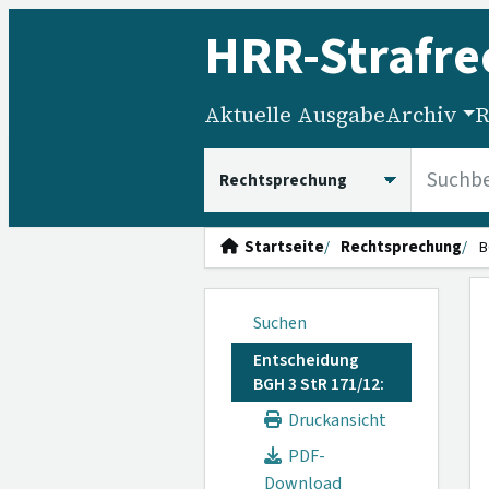
HRR
-Strafre
Aktuelle Ausgabe
Archiv
R
HRRS durchsuchen
Startseite
Rechtsprechung
B
Suchen
Entscheidung
BGH 3 StR 171/12:
Druckansicht
PDF-
Download