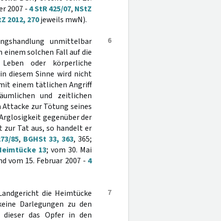
er 2007 -
4 StR 425/07
,
NStZ
Z 2012, 270
jeweils mwN).
6
ungshandlung unmittelbar
einem solchen Fall auf die
 Leben oder körperliche
in diesem Sinne wird nicht
it einem tätlichen Angriff
umlichen und zeitlichen
Attacke zur Tötung seines
Arglosigkeit gegenüber der
t zur Tat aus, so handelt er
273/85
,
BGHSt 33, 363
, 365;
Heimtücke 13
; vom 30. Mai
d vom 15. Februar 2007 -
4
7
Landgericht die Heimtücke
 keine Darlegungen zu den
 dieser das Opfer in den