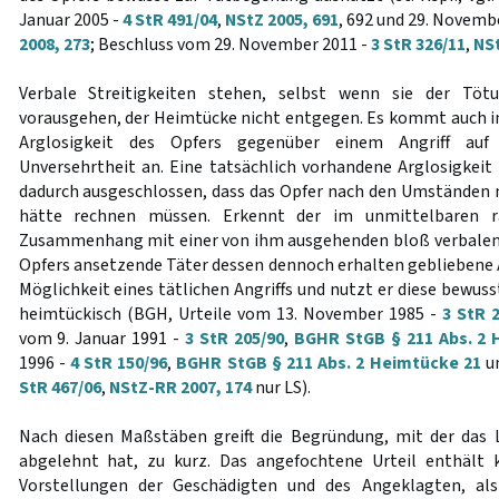
Januar 2005 -
4 StR 491/04
,
NStZ 2005, 691
, 692 und 29. Novemb
2008, 273
; Beschluss vom 29. November 2011 -
3 StR 326/11
,
NSt
Verbale Streitigkeiten stehen, selbst wenn sie der Töt
vorausgehen, der Heimtücke nicht entgegen. Es kommt auch in 
Arglosigkeit des Opfers gegenüber einem Angriff auf
Unversehrtheit an. Eine tatsächlich vorhandene Arglosigkeit 
dadurch ausgeschlossen, dass das Opfer nach den Umständen m
hätte rechnen müssen. Erkennt der im unmittelbaren rä
Zusammenhang mit einer von ihm ausgehenden bloß verbalen 
Opfers ansetzende Täter dessen dennoch erhalten gebliebene 
Möglichkeit eines tätlichen Angriffs und nutzt er diese bewuss
heimtückisch (BGH, Urteile vom 13. November 1985 -
3 StR 
vom 9. Januar 1991 -
3 StR 205/90
,
BGHR StGB § 211 Abs. 2 
1996 -
4 StR 150/96
,
BGHR StGB § 211 Abs. 2 Heimtücke 21
un
StR 467/06
,
NStZ-RR 2007, 174
nur LS).
Nach diesen Maßstäben greift die Begründung, mit der das 
abgelehnt hat, zu kurz. Das angefochtene Urteil enthält
Vorstellungen der Geschädigten und des Angeklagten, als