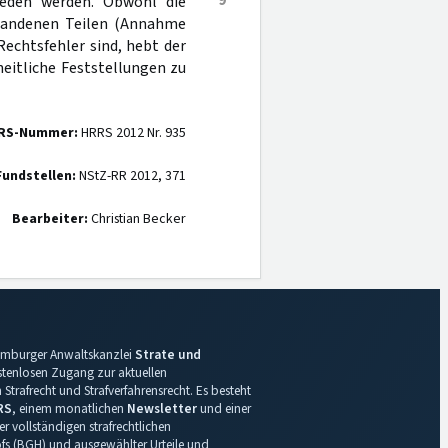
9
ieden werden. Obwohl die
rhandenen Teilen (Annahme
echtsfehler sind, hebt der
eitliche Feststellungen zu
RS-Nummer:
HRRS 2012 Nr. 935
Fundstellen:
NStZ-RR 2012, 371
Bearbeiter:
Christian Becker
 Hamburger Anwaltskanzlei
Strate und
ostenlosen Zugang zur aktuellen
Strafrecht und Strafverfahrensrecht. Es besteht
RS
, einem monatlichen
Newsletter
und einer
r vollständigen strafrechtlichen
s (BGH) und ausgewählter Urteile und