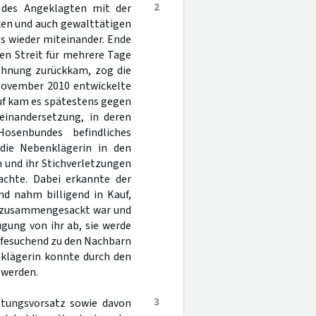
2
 des Angeklagten mit der
ken und auch gewalttätigen
ts wieder miteinander. Ende
n Streit für mehrere Tage
ohnung zurückkam, zog die
 November 2010 entwickelte
auf kam es spätestens gegen
einandersetzung, in deren
osenbundes befindliches
die Nebenklägerin in den
 und ihr Stichverletzungen
achte. Dabei erkannte der
nd nahm billigend in Kauf,
au zusammengesackt war und
gung von ihr ab, sie werde
lfesuchend zu den Nachbarn
nklägerin konnte durch den
 werden.
3
ötungsvorsatz sowie davon