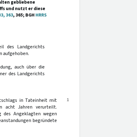
alten gebliebene
fs und nutzt er diese
3, 363
, 365; BGH
HRRS
il des Landgerichts
en aufgehoben.
dung, auch über die
mer des Landgerichts
1
schlags in Tateinheit mit
n acht Jahren verurteilt.
ung des Angeklagten wegen
 Beanstandungen begründete