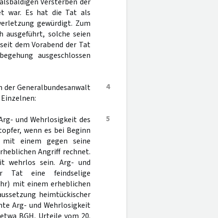
alsbaldigen Versterben der
t war. Es hat die Tat als
rverletzung gewürdigt. Zum
 ausgeführt, solche seien
 seit dem Vorabend der Tat
tbegehung ausgeschlossen
4
ch der Generalbundesanwalt
 Einzelnen:
5
 Arg- und Wehrlosigkeit des
topfer, wenn es bei Beginn
t mit einem gegen seine
heblichen Angriff rechnet.
it wehrlos sein. Arg- und
 Tat eine feindselige
ehr) mit einem erheblichen
raussetzung heimtückischer
nte Arg- und Wehrlosigkeit
 etwa BGH, Urteile vom 20.