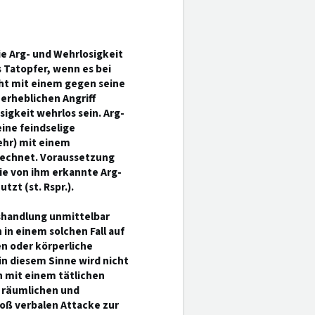
ie Arg- und Wehrlosigkeit
 Tatopfer, wenn es bei
cht mit einem gegen seine
erheblichen Angriff
igkeit wehrlos sein. Arg-
ine feindselige
ehr) mit einem
 rechnet. Voraussetzung
ie von ihm erkannte Arg-
zt (st. Rspr.).
gshandlung unmittelbar
n einem solchen Fall auf
en oder körperliche
in diesem Sinne wird nicht
 mit einem tätlichen
n räumlichen und
oß verbalen Attacke zur