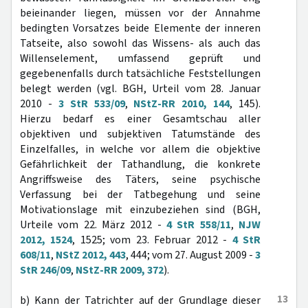
beieinander liegen, müssen vor der Annahme
bedingten Vorsatzes beide Elemente der inneren
Tatseite, also sowohl das Wissens- als auch das
Willenselement, umfassend geprüft und
gegebenenfalls durch tatsächliche Feststellungen
belegt werden (vgl. BGH, Urteil vom 28. Januar
2010 -
3 StR 533/09
,
NStZ-RR 2010, 144
, 145).
Hierzu bedarf es einer Gesamtschau aller
objektiven und subjektiven Tatumstände des
Einzelfalles, in welche vor allem die objektive
Gefährlichkeit der Tathandlung, die konkrete
Angriffsweise des Täters, seine psychische
Verfassung bei der Tatbegehung und seine
Motivationslage mit einzubeziehen sind (BGH,
Urteile vom 22. März 2012 -
4 StR 558/11
,
NJW
2012, 1524
, 1525; vom 23. Februar 2012 -
4 StR
608/11
,
NStZ 2012, 443
, 444; vom 27. August 2009 -
3
StR 246/09
,
NStZ-RR 2009, 372
).
13
b) Kann der Tatrichter auf der Grundlage dieser