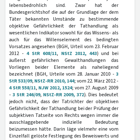
lebensbedrohlich sind. Zwar hat der
Bundesgerichtshof die auf der Grundlage der dem
Täter bekannten Umstände zu bestimmende
objektive Gefährlichkeit der Tathandlung als
wesentlichen Indikator sowohl für das Wissens- als
auch für das Willenselement des bedingten
Vorsatzes angesehen (BGH, Urteil vom 23. Februar
2012 -
4 StR 608/11
,
NStZ 2012, 443
) und bei
äußerst gefährlichen Gewalthandlungen das
Vorliegen beider Elemente als naheliegend
bezeichnet (BGH, Urteile vom 28. Januar 2010 -
3
StR 533/09
,
NStZ-RR 2010, 144
; vom 22. März 2012 -
4 StR 558/11
,
NJW 2012, 1524
; vom 27. August 2009
-
3 StR 246/09
,
NStZ-RR 2009, 372
). Dies bedeutet
jedoch nicht, dass der Tatrichter der objektiven
Gefährlichkeit der Tathandlung bei der Prüfung der
subjektiven Tatseite von Rechts wegen immer die
ausschlaggebende indizielle Bedeutung
beizumessen hätte. Darin läge vielmehr eine vom
Einzelfall gelöste Festlegung des Beweiswerts und