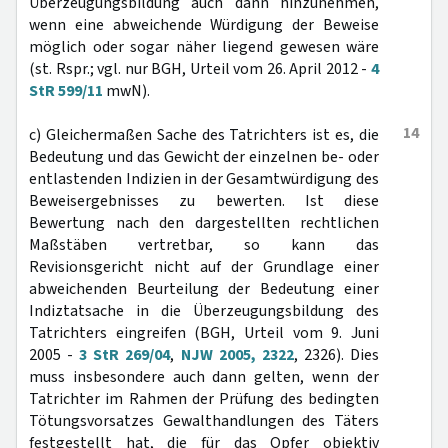
Überzeugungsbildung auch dann hinzunehmen,
wenn eine abweichende Würdigung der Beweise
möglich oder sogar näher liegend gewesen wäre
(st. Rspr.; vgl. nur BGH, Urteil vom 26. April 2012 -
4
StR 599/11
mwN).
14
c) Gleichermaßen Sache des Tatrichters ist es, die
Bedeutung und das Gewicht der einzelnen be- oder
entlastenden Indizien in der Gesamtwürdigung des
Beweisergebnisses zu bewerten. Ist diese
Bewertung nach den dargestellten rechtlichen
Maßstäben vertretbar, so kann das
Revisionsgericht nicht auf der Grundlage einer
abweichenden Beurteilung der Bedeutung einer
Indiztatsache in die Überzeugungsbildung des
Tatrichters eingreifen (BGH, Urteil vom 9. Juni
2005 -
3 StR 269/04
,
NJW 2005, 2322
, 2326). Dies
muss insbesondere auch dann gelten, wenn der
Tatrichter im Rahmen der Prüfung des bedingten
Tötungsvorsatzes Gewalthandlungen des Täters
festgestellt hat, die für das Opfer objektiv