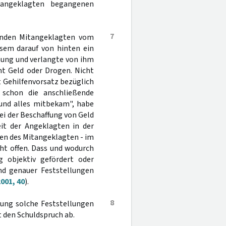
itangeklagten begangenen
7
rnden Mitangeklagten vom
sem darauf von hinten ein
nung und verlangte von ihm
ht Geld oder Drogen. Nicht
it Gehilfenvorsatz bezüglich
 schon die anschließende
 und alles mitbekam", habe
i der Beschaffung von Geld
eit der Angeklagten in der
n des Mitangeklagten - im
cht offen. Dass und wodurch
 objektiv gefördert oder
und genauer Feststellungen
001, 40
).
8
lung solche Feststellungen
 den Schuldspruch ab.