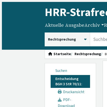
HRR
-Strafre
Aktuelle Ausgabe
Archiv
R
HRRS durchsuchen
Startseite
Rechtsprechung
B
Suchen
Entscheidung
BGH 3 StR 70/11:
Druckansicht
PDF-
Download