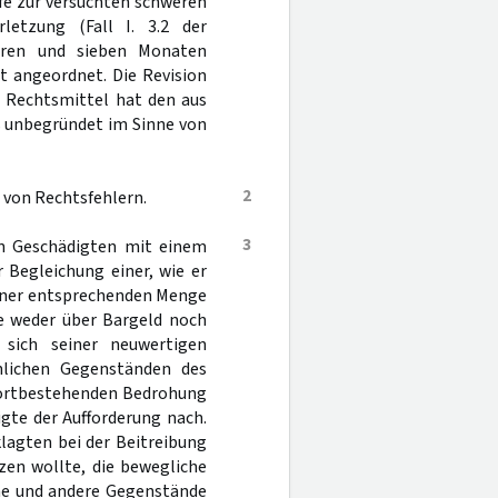
fe zur versuchten schweren
letzung (Fall I. 3.2 der
ahren und sieben Monaten
t angeordnet. Die Revision
s Rechtsmittel hat den aus
es unbegründet im Sinne von
2
ei von Rechtsfehlern.
3
en Geschädigten mit einem
 Begleichung einer, wie er
einer entsprechenden Menge
te weder über Bargeld noch
 sich seiner neuwertigen
nlichen Gegenständen des
 fortbestehenden Bedrohung
gte der Aufforderung nach.
lagten bei der Beitreibung
zen wollte, die bewegliche
he und andere Gegenstände