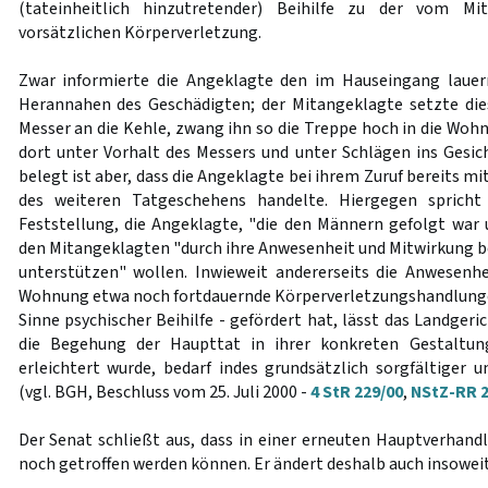
(tateinheitlich hinzutretender) Beihilfe zu der vom M
vorsätzlichen Körperverletzung.
Zwar informierte die Angeklagte den im Hauseingang laue
Herannahen des Geschädigten; der Mitangeklagte setzte die
Messer an die Kehle, zwang ihn so die Treppe hoch in die Woh
dort unter Vorhalt des Messers und unter Schlägen ins Gesic
belegt ist aber, dass die Angeklagte bei ihrem Zuruf bereits m
des weiteren Tatgeschehens handelte. Hiergegen spricht
Feststellung, die Angeklagte, "die den Männern gefolgt war
den Mitangeklagten "durch ihre Anwesenheit und Mitwirkung be
unterstützen" wollen. Inwieweit andererseits die Anwesenh
Wohnung etwa noch fortdauernde Körperverletzungshandlunge
Sinne psychischer Beihilfe - gefördert hat, lässt das Landgeri
die Begehung der Haupttat in ihrer konkreten Gestaltung
erleichtert wurde, bedarf indes grundsätzlich sorgfältiger 
(vgl. BGH, Beschluss vom 25. Juli 2000 -
4 StR 229/00
,
NStZ-RR 2
Der Senat schließt aus, dass in einer erneuten Hauptverhand
noch getroffen werden können. Er ändert deshalb auch insoweit