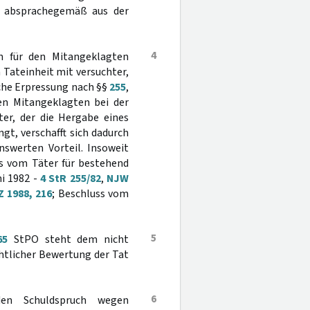
e absprachegemäß aus der
4
ch für den Mitangeklagten
Tateinheit mit versuchter,
che Erpressung nach §§
255
,
den Mitangeklagten bei der
ter, der die Hergabe eines
t, verschafft sich dadurch
swerten Vorteil. Insoweit
lls vom Täter für bestehend
ni 1982 -
4 StR 255/82
,
NJW
Z 1988, 216
; Beschluss vom
5
65
StPO steht dem nicht
chtlicher Bewertung der Tat
6
den Schuldspruch wegen