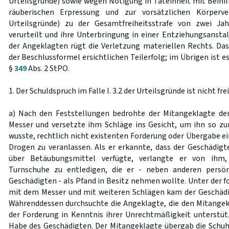
Urteilsgründe) sowie wegen Nötigung in Tateinheit mit Beihil
räuberischen Erpressung und zur vorsätzlichen Körperver
Urteilsgründe) zu der Gesamtfreiheitsstrafe von zwei J
verurteilt und ihre Unterbringung in einer Entziehungsanstal
der Angeklagten rügt die Verletzung materiellen Rechts. Da
der Beschlussformel ersichtlichen Teilerfolg; im Übrigen ist 
§
349
Abs. 2 StPO.
1. Der Schuldspruch im Falle I. 3.2 der Urteilsgründe ist nicht fr
a) Nach den Feststellungen bedrohte der Mitangeklagte d
Messer und versetzte ihm Schläge ins Gesicht, um ihn so zur
wusste, rechtlich nicht existenten Forderung oder Übergabe 
Drogen zu veranlassen. Als er erkannte, dass der Geschädig
über Betäubungsmittel verfügte, verlangte er von ihm,
Turnschuhe zu entledigen, die er - neben anderen persö
Geschädigten - als Pfand in Besitz nehmen wollte. Unter der
mit dem Messer und mit weiteren Schlägen kam der Geschädi
Währenddessen durchsuchte die Angeklagte, die den Mitangek
der Forderung in Kenntnis ihrer Unrechtmäßigkeit unterstüt
Habe des Geschädigten. Der Mitangeklagte übergab die Schu