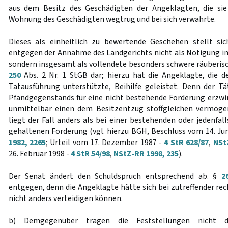
aus dem Besitz des Geschädigten der Angeklagten, die si
Wohnung des Geschädigten wegtrug und bei sich verwahrte.
Dieses als einheitlich zu bewertende Geschehen stellt si
entgegen der Annahme des Landgerichts nicht als Nötigung in 
sondern insgesamt als vollendete besonders schwere räuberis
250
Abs. 2 Nr. 1 StGB dar; hierzu hat die Angeklagte, die 
Tatausführung unterstützte, Beihilfe geleistet. Denn der Tä
Pfandgegenstands für eine nicht bestehende Forderung erzwing
unmittelbar einen dem Besitzentzug stoffgleichen vermögen
liegt der Fall anders als bei einer bestehenden oder jedenfa
gehaltenen Forderung (vgl. hierzu BGH, Beschluss vom 14. Ju
1982, 2265
; Urteil vom 17. Dezember 1987 -
4 StR 628/87
,
NSt
26. Februar 1998 -
4 StR 54/98
,
NStZ-RR 1998, 235
).
Der Senat ändert den Schuldspruch entsprechend ab. §
2
entgegen, denn die Angeklagte hätte sich bei zutreffender re
nicht anders verteidigen können.
b) Demgegenüber tragen die Feststellungen nicht 