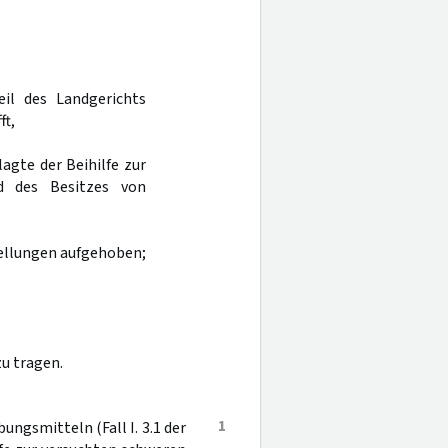
eil des Landgerichts
ft,
agte der Beihilfe zur
d des Besitzes von
ellungen aufgehoben;
zu tragen.
1
ngsmitteln (Fall I. 3.1 der