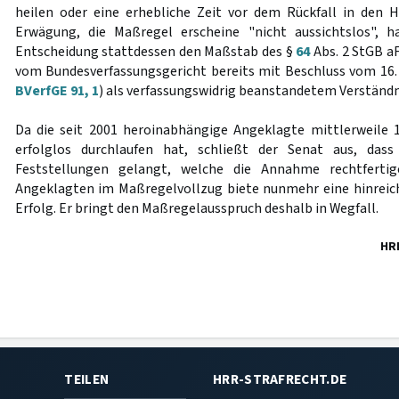
heilen oder eine erhebliche Zeit vor dem Rückfall in den 
Erwägung, die Maßregel erscheine "nicht aussichtslos", h
Entscheidung stattdessen den Maßstab des §
64
Abs. 2 StGB a
vom Bundesverfassungsgericht bereits mit Beschluss vom 16.
BVerfGE 91, 1
) als verfassungswidrig beanstandetem Verständn
Da die seit 2001 heroinabhängige Angeklagte mittlerweile 
erfolglos durchlaufen hat, schließt der Senat aus, dass
Feststellungen gelangt, welche die Annahme rechtferti
Angeklagten im Maßregelvollzug biete nunmehr eine hinreic
Erfolg. Er bringt den Maßregelausspruch deshalb in Wegfall.
HR
TEILEN
HRR-STRAFRECHT.DE