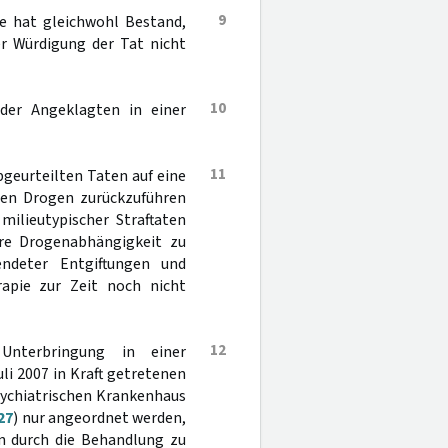
9
afe hat gleichwohl Bestand,
er Würdigung der Tat nicht
10
der Angeklagten in einer
11
bgeurteilten Taten auf eine
ten Drogen zurückzuführen
milieutypischer Straftaten
hre Drogenabhängigkeit zu
endeter Entgiftungen und
rapie zur Zeit noch nicht
12
Unterbringung in einer
li 2007 in Kraft getretenen
sychiatrischen Krankenhaus
327
) nur angeordnet werden,
on durch die Behandlung zu