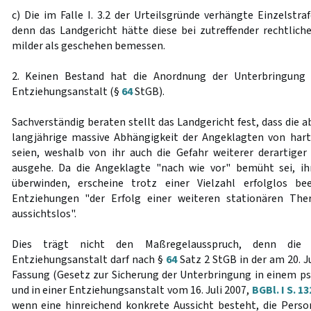
c) Die im Falle I. 3.2 der Urteilsgründe verhängte Einzelstr
denn das Landgericht hätte diese bei zutreffender rechtlich
milder als geschehen bemessen.
2. Keinen Bestand hat die Anordnung der Unterbringung 
Entziehungsanstalt (§
64
StGB).
Sachverständig beraten stellt das Landgericht fest, dass die a
langjährige massive Abhängigkeit der Angeklagten von har
seien, weshalb von ihr auch die Gefahr weiterer derartiger 
ausgehe. Da die Angeklagte "nach wie vor" bemüht sei, i
überwinden, erscheine trotz einer Vielzahl erfolglos be
Entziehungen "der Erfolg einer weiteren stationären The
aussichtslos".
Dies trägt nicht den Maßregelausspruch, denn die 
Entziehungsanstalt darf nach §
64
Satz 2 StGB in der am 20. Ju
Fassung (Gesetz zur Sicherung der Unterbringung in einem p
und in einer Entziehungsanstalt vom 16. Juli 2007,
BGBl. I S. 1
wenn eine hinreichend konkrete Aussicht besteht, die Pers