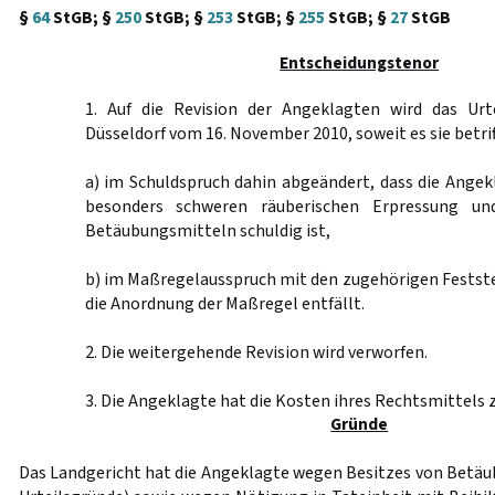
§
64
StGB; §
250
StGB; §
253
StGB; §
255
StGB; §
27
StGB
Entscheidungstenor
1. Auf die Revision der Angeklagten wird das Urt
Düsseldorf vom 16. November 2010, soweit es sie betrif
a) im Schuldspruch dahin abgeändert, dass die Angekl
besonders schweren räuberischen Erpressung un
Betäubungsmitteln schuldig ist,
b) im Maßregelausspruch mit den zugehörigen Festst
die Anordnung der Maßregel entfällt.
2. Die weitergehende Revision wird verworfen.
3. Die Angeklagte hat die Kosten ihres Rechtsmittels 
Gründe
Das Landgericht hat die Angeklagte wegen Besitzes von Betäubu