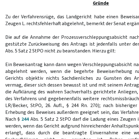
Gründe
Zu der Verfahrensrüge, das Landgericht habe einen Beweis
Zeugen L. rechtsfehlerhaft abgelehnt, bemerkt der Senat ergä
Die auf die Annahme der Prozessverschleppungsabsicht nac
gestützte Zurückweisung des Antrags ist jedenfalls unter d
Abs. 5 Satz 2 StPO nicht zu beanstanden. Hierzu gilt:
Ein Beweisantrag kann dann wegen Verschleppungsabsicht n
abgelehnt werden, wenn die begehrte Beweiserhebung n
Gerichts objektiv nichts Sachdienliches zu Gunsten des An
vermag, dieser sich dessen bewusst ist und mit seinem Antrag
die Aufklärung des wahren Sachverhalts gerichtete Anliegen
des Verfahrens und gegebenenfalls weitere rechtsmissbräuchl
LR/Becker, StPO, 26. Aufl., § 244 Rn. 270); nach bisherig
Erhebung des Beweises außerdem geeignet sein, das Verfahre
Nach §
244
Abs. 5 Satz 2 StPO darf die Ladung eines Zeugen
werden, wenn das Gericht aufgrund hinreichender Anhaltspunk
erlangt, dass durch die beantragte Einvernahme eine we