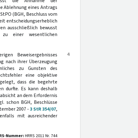
fasst die Annahme der
ie Ablehnung eines Antrags
2 StPO (BGH, Beschluss vom
weit entscheidungserheblich
ren ausschließlich bewusst
 zu einer wesentlichen
4
igen Beweisergebnisses
ung nach ihrer Überzeugung
enliches zu Gunsten des
htsfehler eine objektive
gelegt, dass die begehrte
n durfte. Es kann deshalb
absicht an dem Erfordernis
vgl. schon BGH, Beschlüsse
eptember 2007 -
3 StR 354/07
,
nfalls mit ausreichender
RS-Nummer:
HRRS 2011 Nr. 744