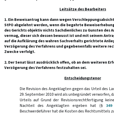
Leitsätze des Bearbeiters
1. Ein Beweisantrag kann dann wegen Verschleppungsabsicht
StPO abgelehnt werden, wenn die begehrte Beweiserhebun
des Gerichts objektiv nichts Sachdienliches zu Gunsten des A
vermag, dieser sich dessen bewusst ist und mit seinem Antra
auf die Aufklärung des wahren Sachverhalts gerichtete Anlie
Verzögerung des Verfahrens und gegebenenfalls weitere re
Zwecke verfolgt.
2. Der Senat lässt ausdrücklich offen, ob an dem weiteren Er
Verzögerung des Verfahrens festzuhalten sei.
Entscheidungstenor
Die Revision des Angeklagten gegen das Urteil des L
29. September 2010 wird als unbegründet verworfen, d
Urteils auf Grund der Revisionsrechtfertigung kei
Nachteil des Angeklagten ergeben hat (§
349
Beschwerdeführer hat die Kosten des Rechtsmittels zu