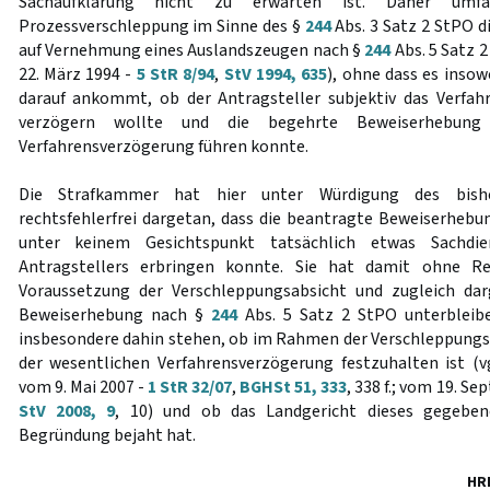
Sachaufklärung nicht zu erwarten ist. Daher um
Prozessverschleppung im Sinne des §
244
Abs. 3 Satz 2 StPO d
auf Vernehmung eines Auslandszeugen nach §
244
Abs. 5 Satz 
22. März 1994 -
5 StR 8/94
,
StV 1994, 635
), ohne dass es inso
darauf ankommt, ob der Antragsteller subjektiv das Verfah
verzögern wollte und die begehrte Beweiserhebung
Verfahrensverzögerung führen konnte.
Die Strafkammer hat hier unter Würdigung des bisher
rechtsfehlerfrei dargetan, dass die beantragte Beweiserheb
unter keinem Gesichtspunkt tatsächlich etwas Sachdi
Antragstellers erbringen konnte. Sie hat damit ohne Rec
Voraussetzung der Verschleppungsabsicht und zugleich dar
Beweiserhebung nach §
244
Abs. 5 Satz 2 StPO unterbleibe
insbesondere dahin stehen, ob im Rahmen der Verschleppungs
der wesentlichen Verfahrensverzögerung festzuhalten ist (
vom 9. Mai 2007 -
1 StR 32/07
,
BGHSt 51, 333
, 338 f.; vom 19. S
StV 2008, 9
, 10) und ob das Landgericht dieses gegebene
Begründung bejaht hat.
HR