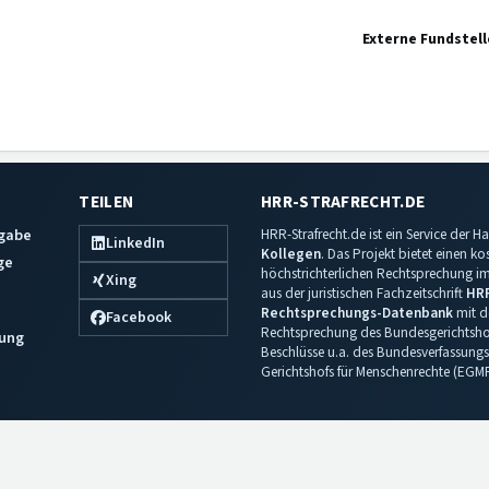
Externe Fundstell
TEILEN
HRR-STRAFRECHT.DE
sgabe
HRR-Strafrecht.de ist ein Service der
LinkedIn
Kollegen
. Das Projekt bietet einen k
ge
höchstrichterlichen Rechtsprechung im 
Xing
aus der juristischen Fachzeitschrift
HR
Rechtsprechungs-Datenbank
mit de
Facebook
Rechtsprechung des Bundesgerichtshof
ung
Beschlüsse u.a. des Bundesverfassungs
Gerichtshofs für Menschenrechte (EGM
Impressum
·
Datenschutz