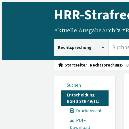
HRR
-Strafre
Aktuelle Ausgabe
Archiv
R
HRRS durchsuchen
Startseite
Rechtsprechung
B
Suchen
Entscheidung
BGH 3 StR 49/11:
Druckansicht
PDF-
Download