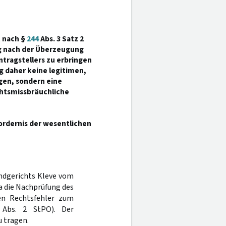
 nach §
244
Abs. 3 Satz 2
g nach der Überzeugung
ntragstellers zu erbringen
g daher keine legitimen,
gen, sondern eine
chtsmissbräuchliche
fordernis der wesentlichen
andgerichts Kleve vom
a die Nachprüfung des
nen Rechtsfehler zum
Abs. 2 StPO). Der
 tragen.