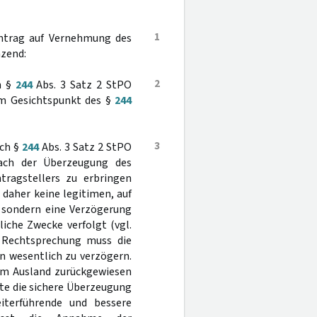
1
antrag auf Vernehmung des
nzend:
2
h §
244
Abs. 3 Satz 2 StPO
em Gesichtspunkt des §
244
3
ach §
244
Abs. 3 Satz 2 StPO
ach der Überzeugung des
tragstellers zu erbringen
 daher keine legitimen, auf
, sondern eine Verzögerung
iche Zwecke verfolgt (vgl.
er Rechtsprechung muss die
n wesentlich zu verzögern.
 im Ausland zurückgewiesen
te die sichere Überzeugung
iterführende und bessere