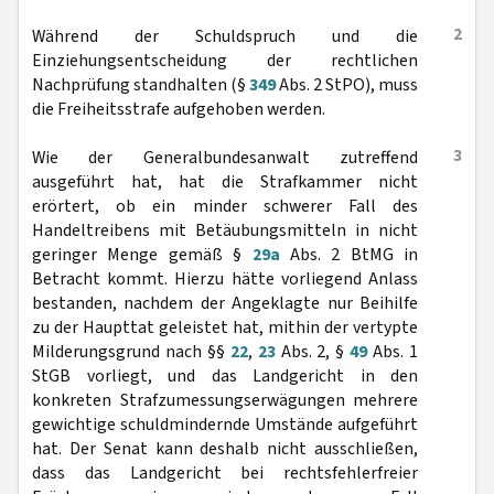
2
Während der Schuldspruch und die
Einziehungsentscheidung der rechtlichen
Nachprüfung standhalten (§
349
Abs. 2 StPO), muss
die Freiheitsstrafe aufgehoben werden.
3
Wie der Generalbundesanwalt zutreffend
ausgeführt hat, hat die Strafkammer nicht
erörtert, ob ein minder schwerer Fall des
Handeltreibens mit Betäubungsmitteln in nicht
geringer Menge gemäß §
29a
Abs. 2 BtMG in
Betracht kommt. Hierzu hätte vorliegend Anlass
bestanden, nachdem der Angeklagte nur Beihilfe
zu der Haupttat geleistet hat, mithin der vertypte
Milderungsgrund nach §§
22
,
23
Abs. 2, §
49
Abs. 1
StGB vorliegt, und das Landgericht in den
konkreten Strafzumessungserwägungen mehrere
gewichtige schuldmindernde Umstände aufgeführt
hat. Der Senat kann deshalb nicht ausschließen,
dass das Landgericht bei rechtsfehlerfreier