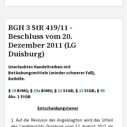
BGH 3 StR 419/11 -
Beschluss vom 20.
Dezember 2011 (LG
Duisburg)
Unerlaubtes Handeltreiben mit
Betäubungsmitteln (minder schwerer Fall);
Beihilfe.
§
29
BtMG; §
29a
BtMG; §
22
StGB; §
23
StGB; §
49
Abs. 1 StGB
Entscheidungstenor
1. Auf die Revision des Angeklagten wird das Urteil
des Landgerichts Duisburg vom 12. August 2011 im