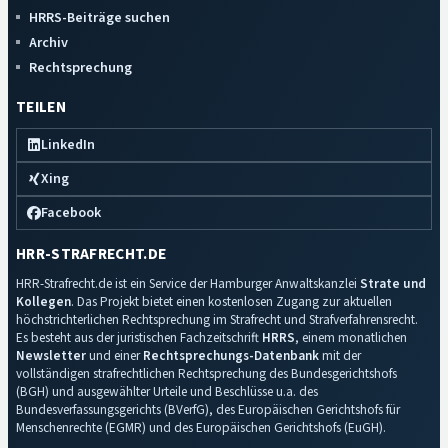
HRRS-Beiträge suchen
Archiv
Rechtsprechung
TEILEN
LinkedIn
Xing
Facebook
HRR-STRAFRECHT.DE
HRR-Strafrecht.de ist ein Service der Hamburger Anwaltskanzlei
Strate und
Kollegen
. Das Projekt bietet einen kostenlosen Zugang zur aktuellen
höchstrichterlichen Rechtsprechung im Strafrecht und Strafverfahrensrecht.
Es besteht aus der juristischen Fachzeitschrift
HRRS
, einem monatlichen
Newsletter
und einer
Rechtsprechungs-Datenbank
mit der
vollständigen strafrechtlichen Rechtsprechung des Bundesgerichtshofs
(BGH) und ausgewählter Urteile und Beschlüsse u.a. des
Bundesverfassungsgerichts (BVerfG), des Europäischen Gerichtshofs für
Menschenrechte (EGMR) und des Europäischen Gerichtshofs (EuGH).