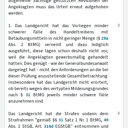
allgemeine Sachrüge gestützten Revisionen der
Angeklagten muss das Urteil erneut aufgehoben
werden.
2
1. Das Landgericht hat das Vorliegen minder
schwerer Fälle des Handeltreibens mit
Betäubungsmitteln in nicht geringer Menge (§
29a
Abs. 2 BtMG) verneint und dazu lediglich
ausgeführt, diese lägen schon deshalb nicht vor,
weil die Angeklagten gewerbsmäßig gehandelt
hätten. Dies genügt - wie der Generalbundesanwalt
dargelegt hat - nicht den Anforderungen an die bei
dieser Prüfung anzustellende Gesamtbetrachtung.
Insbesondere hat das Landgericht nicht erörtert,
ob bereits wegen des vertypten Milderungsgrundes
nach §
31
BtMG jeweils minder schwere Fälle
anzunehmen sind.
3
Das Landgericht hat die Strafen sodann dem
Strafrahmen "gemäß §§
31
Satz 1 Nr. 1 BtMG,
49
Abs. 1 StGB, Art.
316d
EGStGB" entnommen und