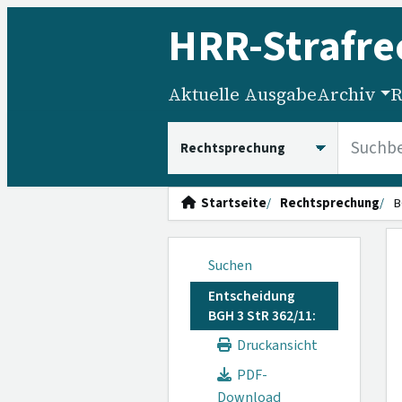
HRR
-Strafre
Aktuelle Ausgabe
Archiv
R
HRRS durchsuchen
Startseite
Rechtsprechung
B
Suchen
Entscheidung
BGH 3 StR 362/11:
Druckansicht
PDF-
Download