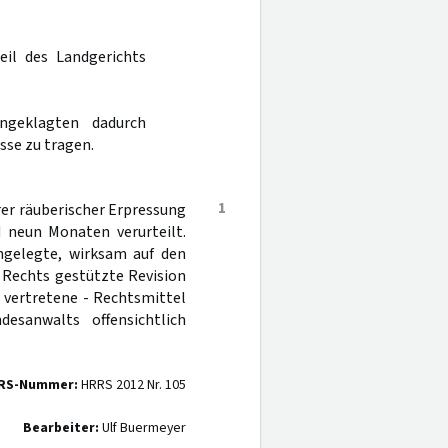
eil des Landgerichts
geklagten dadurch
se zu tragen.
1
er räuberischer Erpressung
d neun Monaten verurteilt.
ngelegte, wirksam auf den
 Rechts gestützte Revision
 vertretene - Rechtsmittel
esanwalts offensichtlich
RS-Nummer:
HRRS 2012 Nr. 105
Bearbeiter:
Ulf Buermeyer