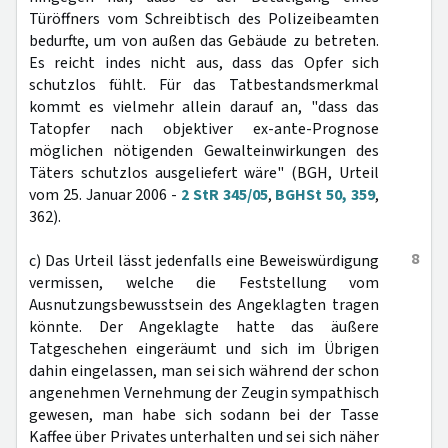
Türöffners vom Schreibtisch des Polizeibeamten
bedurfte, um von außen das Gebäude zu betreten.
Es reicht indes nicht aus, dass das Opfer sich
schutzlos fühlt. Für das Tatbestandsmerkmal
kommt es vielmehr allein darauf an, "dass das
Tatopfer nach objektiver ex-ante-Prognose
möglichen nötigenden Gewalteinwirkungen des
Täters schutzlos ausgeliefert wäre" (BGH, Urteil
vom 25. Januar 2006 -
2 StR 345/05
,
BGHSt 50, 359
,
362).
8
c) Das Urteil lässt jedenfalls eine Beweiswürdigung
vermissen, welche die Feststellung vom
Ausnutzungsbewusstsein des Angeklagten tragen
könnte. Der Angeklagte hatte das äußere
Tatgeschehen eingeräumt und sich im Übrigen
dahin eingelassen, man sei sich während der schon
angenehmen Vernehmung der Zeugin sympathisch
gewesen, man habe sich sodann bei der Tasse
Kaffee über Privates unterhalten und sei sich näher