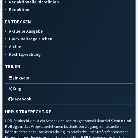
Redaktionelle Richtlinien
Redaktion
ENTDECKEN
Aktuelle Ausgabe
HRRS-Beiträge suchen
Archiv
Rechtsprechung
TEILEN
LinkedIn
Xing
Facebook
HRR-STRAFRECHT.DE
HRR-Strafrecht.de ist ein Service der Hamburger Anwaltskanzlei
Strate und
Kollegen
. Das Projekt bietet einen kostenlosen Zugang zur aktuellen
höchstrichterlichen Rechtsprechung im Strafrecht und Strafverfahrensrecht.
Es besteht aus der juristischen Fachzeitschrift
HRRS
, einem monatlichen