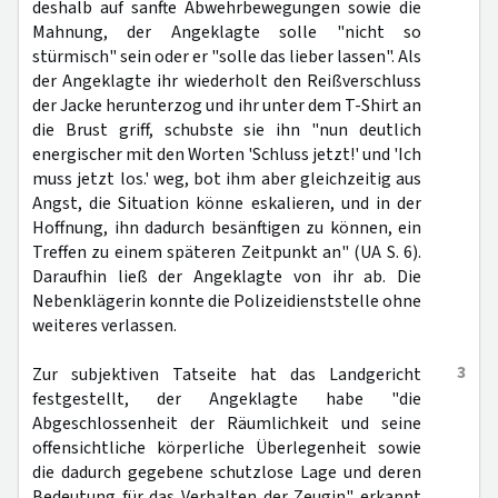
deshalb auf sanfte Abwehrbewegungen sowie die
Mahnung, der Angeklagte solle "nicht so
stürmisch" sein oder er "solle das lieber lassen". Als
der Angeklagte ihr wiederholt den Reißverschluss
der Jacke herunterzog und ihr unter dem T-Shirt an
die Brust griff, schubste sie ihn "nun deutlich
energischer mit den Worten 'Schluss jetzt!' und 'Ich
muss jetzt los.' weg, bot ihm aber gleichzeitig aus
Angst, die Situation könne eskalieren, und in der
Hoffnung, ihn dadurch besänftigen zu können, ein
Treffen zu einem späteren Zeitpunkt an" (UA S. 6).
Daraufhin ließ der Angeklagte von ihr ab. Die
Nebenklägerin konnte die Polizeidienststelle ohne
weiteres verlassen.
3
Zur subjektiven Tatseite hat das Landgericht
festgestellt, der Angeklagte habe "die
Abgeschlossenheit der Räumlichkeit und seine
offensichtliche körperliche Überlegenheit sowie
die dadurch gegebene schutzlose Lage und deren
Bedeutung für das Verhalten der Zeugin" erkannt