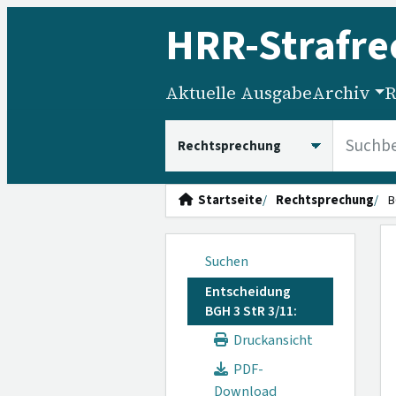
HRR
-Strafre
Aktuelle Ausgabe
Archiv
R
HRRS durchsuchen
Startseite
Rechtsprechung
B
Suchen
Entscheidung
BGH 3 StR 3/11:
Druckansicht
PDF-
Download