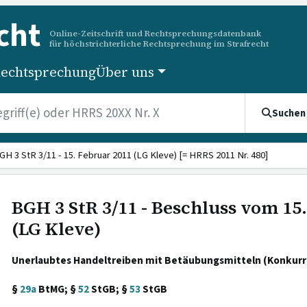
cht
Online-Zeitschrift und Rechtsprechungsdatenbank
für höchstrichterliche Rechtsprechung im Strafrecht
echtsprechung
Über uns
Suchen
GH 3 StR 3/11 - 15. Februar 2011 (LG Kleve) [= HRRS 2011 Nr. 480]
BGH 3 StR 3/11 - Beschluss vom 15
(LG Kleve)
Unerlaubtes Handeltreiben mit Betäubungsmitteln (Konkur
§
29a
BtMG; §
52
StGB; §
53
StGB