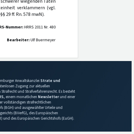
nf schwerer wiegenden Taten
teinheit verklammern (vgl.
 §§ 29 ff. Rn. 578 mwN).
RS-Nummer:
HRRS 2011 Nr. 480
Bearbeiter:
Ulf Buermeyer
 Hamburger Anwaltskanzlei
Strate und
ostenlosen Zugang zur aktuellen
Strafrecht und Strafverfahrensrecht. Es besteht
RS
, einem monatlichen
Newsletter
und einer
r vollständigen strafrechtlichen
s (BGH) und ausgewählter Urteile und
gerichts (BVerfG), des Europäischen
R) und des Europäischen Gerichtshofs (EuGH).