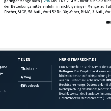
geringer Menge nach §
29a
Abs. 1 Nr. 2 BtMG nicht auch die fü
der Betäubungsmitteleinfuhr in nicht geringer Menge zu Ta
Fischer, StGB, 58. Aufl., Vor § 52 Rn. 30; Weber, BtMG, 3. Aufl., Vor
HR
TEILEN
HRR-STRAFRECHT.DE
sgabe
HRR-Strafrecht.de ist ein Service der
LinkedIn
Kollegen
. Das Projekt bietet einen k
ge
höchstrichterlichen Rechtsprechung im 
Xing
aus der juristischen Fachzeitschrift
HR
Rechtsprechungs-Datenbank
mit de
Facebook
Rechtsprechung des Bundesgerichtshof
ung
Beschlüsse u.a. des Bundesverfassungs
Gerichtshofs für Menschenrechte (EGM