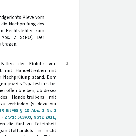
andgerichts Kleve vom
a die Nachprüfung des
nen Rechtsfehler zum
Abs. 2 StPO). Der
 tragen.
1
Fällen der Einfuhr von
it mit Handeltreiben mit
er Nachprüfung stand. Dem
en jeweils "spätestens bei
er offen bleiben, ob dieses
des Handeltreibens mit
zu verbinden (s. dazu nur
R BtMG § 29 Abs. 1 Nr. 1
0 -
2 StR 563/09
,
NStZ 2011,
n die fünf zu Tateinheit
smittelhandels in nicht