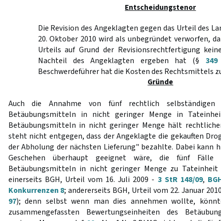
Entscheidungstenor
Die Revision des Angeklagten gegen das Urteil des L
20. Oktober 2010 wird als unbegründet verworfen, d
Urteils auf Grund der Revisionsrechtfertigung kei
Nachteil des Angeklagten ergeben hat (§
349
Beschwerdeführer hat die Kosten des Rechtsmittels zu
Gründe
Auch die Annahme von fünf rechtlich selbständigen 
Betäubungsmitteln in nicht geringer Menge in Tateinhe
Betäubungsmitteln in nicht geringer Menge hält rechtlich
steht nicht entgegen, dass der Angeklagte die gekauften Drog
der Abholung der nächsten Lieferung" bezahlte. Dabei kann hi
Geschehen überhaupt geeignet wäre, die fünf Fälle 
Betäubungsmitteln in nicht geringer Menge zu Tateinheit 
einerseits BGH, Urteil vom 16. Juli 2009 -
3 StR 148/09
,
BGH
Konkurrenzen 8
; andererseits BGH, Urteil vom 22. Januar 201
97
); denn selbst wenn man dies annehmen wollte, könnte
zusammengefassten Bewertungseinheiten des Betäubung