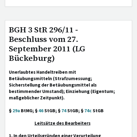
BGH 3 StR 296/11 -
Beschluss vom 27.
September 2011 (LG
Bückeburg)
Unerlaubtes Handeltreiben mit
Betäubungsmitteln (Strafzumessung;
Sicherstellung der Betäubungsmittel als
bestimmender Umstand); Einziehung (Eigentum;
maßgeblicher Zeitpunkt).
§
29a
BtMG; §
46
StGB; §
74
StGB; §
74c
StGB
Leitsätze des Bearbeiters
1. In den Urteilsgründen einer Verurteilung