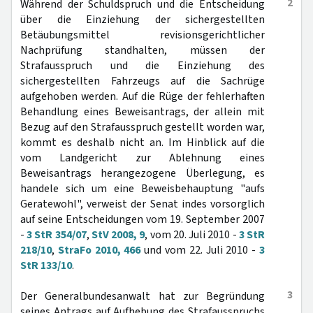
2
Während der Schuldspruch und die Entscheidung
über die Einziehung der sichergestellten
Betäubungsmittel revisionsgerichtlicher
Nachprüfung standhalten, müssen der
Strafausspruch und die Einziehung des
sichergestellten Fahrzeugs auf die Sachrüge
aufgehoben werden. Auf die Rüge der fehlerhaften
Behandlung eines Beweisantrags, der allein mit
Bezug auf den Strafausspruch gestellt worden war,
kommt es deshalb nicht an. Im Hinblick auf die
vom Landgericht zur Ablehnung eines
Beweisantrags herangezogene Überlegung, es
handele sich um eine Beweisbehauptung "aufs
Geratewohl", verweist der Senat indes vorsorglich
auf seine Entscheidungen vom 19. September 2007
-
3 StR 354/07
,
StV 2008, 9
, vom 20. Juli 2010 -
3 StR
218/10
,
StraFo 2010, 466
und vom 22. Juli 2010 -
3
StR 133/10
.
3
Der Generalbundesanwalt hat zur Begründung
seines Antrags auf Aufhebung des Strafausspruchs