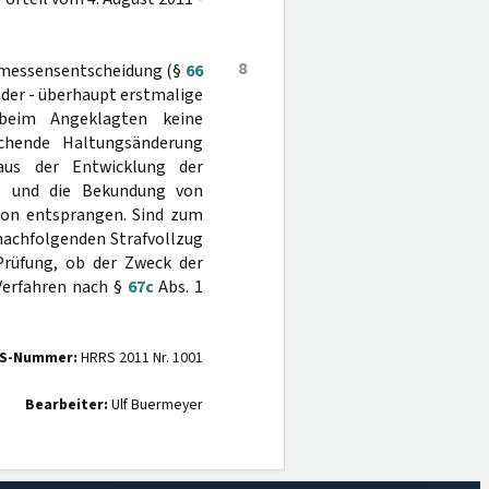
8
rmessensentscheidung (§
66
 der - überhaupt erstmalige
 beim Angeklagten keine
achende Haltungsänderung
aus der Entwicklung der
is und die Bekundung von
tion entsprangen. Sind zum
nachfolgenden Strafvollzug
Prüfung, ob der Zweck der
Verfahren nach §
67c
Abs. 1
S-Nummer:
HRRS 2011 Nr. 1001
Bearbeiter:
Ulf Buermeyer