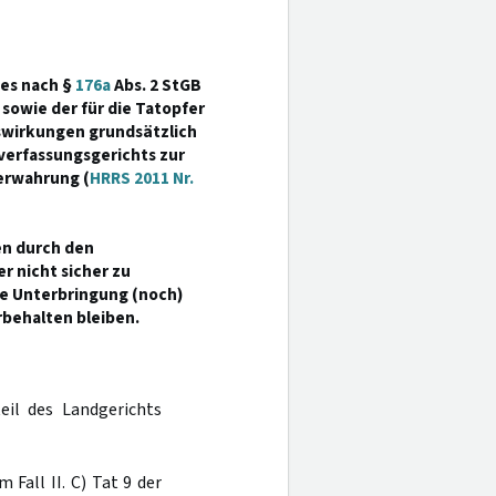
des nach §
176a
Abs. 2 StGB
sowie der für die Tatopfer
swirkungen grundsätzlich
sverfassungsgerichts zur
erwahrung (
HRRS 2011 Nr.
en durch den
r nicht sicher zu
ie Unterbringung (noch)
rbehalten bleiben.
eil des Landgerichts
 Fall II. C) Tat 9 der