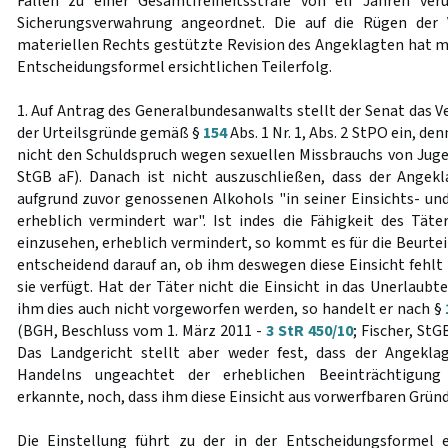
Fällen zu einer Gesamtfreiheitsstrafe von elf Jahren ver
Sicherungsverwahrung angeordnet. Die auf die Rügen der 
materiellen Rechts gestützte Revision des Angeklagten hat mi
Entscheidungsformel ersichtlichen Teilerfolg.
1. Auf Antrag des Generalbundesanwalts stellt der Senat das Ver
der Urteilsgründe gemäß §
154
Abs. 1 Nr. 1, Abs. 2 StPO ein, de
nicht den Schuldspruch wegen sexuellen Missbrauchs von Jug
StGB aF). Danach ist nicht auszuschließen, dass der Angek
aufgrund zuvor genossenen Alkohols "in seiner Einsichts- un
erheblich vermindert war". Ist indes die Fähigkeit des Täte
einzusehen, erheblich vermindert, so kommt es für die Beurtei
entscheidend darauf an, ob ihm deswegen diese Einsicht fehlt
sie verfügt. Hat der Täter nicht die Einsicht in das Unerlaub
ihm dies auch nicht vorgeworfen werden, so handelt er nach §
(BGH, Beschluss vom 1. März 2011 -
3 StR 450/10
; Fischer, StG
Das Landgericht stellt aber weder fest, dass der Angekla
Handelns ungeachtet der erheblichen Beeinträchtigung s
erkannte, noch, dass ihm diese Einsicht aus vorwerfbaren Gründ
Die Einstellung führt zu der in der Entscheidungsformel