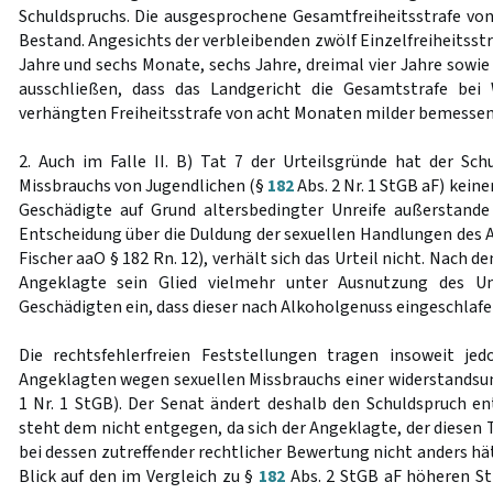
Schuldspruchs. Die ausgesprochene Gesamtfreiheitsstrafe von
Bestand. Angesichts der verbleibenden zwölf Einzelfreiheitsst
Jahre und sechs Monate, sechs Jahre, dreimal vier Jahre sowie 
ausschließen, dass das Landgericht die Gesamtstrafe bei 
verhängten Freiheitsstrafe von acht Monaten milder bemessen
2. Auch im Falle II. B) Tat 7 der Urteilsgründe hat der Sc
Missbrauchs von Jugendlichen (§
182
Abs. 2 Nr. 1 StGB aF) keine
Geschädigte auf Grund altersbedingter Unreife außerstande
Entscheidung über die Duldung der sexuellen Handlungen des A
Fischer aaO § 182 Rn. 12), verhält sich das Urteil nicht. Nach d
Angeklagte sein Glied vielmehr unter Ausnutzung des U
Geschädigten ein, dass dieser nach Alkoholgenuss eingeschlafe
Die rechtsfehlerfreien Feststellungen tragen insoweit jed
Angeklagten wegen sexuellen Missbrauchs einer widerstandsu
1 Nr. 1 StGB). Der Senat ändert deshalb den Schuldspruch e
steht dem nicht entgegen, da sich der Angeklagte, der diesen
bei dessen zutreffender rechtlicher Bewertung nicht anders hä
Blick auf den im Vergleich zu §
182
Abs. 2 StGB aF höheren S