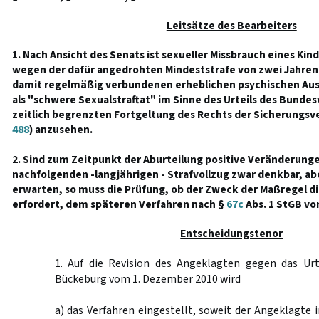
Leitsätze des Bearbeiters
1. Nach Ansicht des Senats ist sexueller Missbrauch eines Kin
wegen der dafür angedrohten Mindeststrafe von zwei Jahren 
damit regelmäßig verbundenen erheblichen psychischen Au
als "schwere Sexualstraftat" im Sinne des Urteils des Bunde
zeitlich begrenzten Fortgeltung des Rechts der Sicherungsv
488
) anzusehen.
2. Sind zum Zeitpunkt der Aburteilung positive Veränderung
nachfolgenden -langjährigen - Strafvollzug zwar denkbar, abe
erwarten, so muss die Prüfung, ob der Zweck der Maßregel d
erfordert, dem späteren Verfahren nach §
67c
Abs. 1 StGB vo
Entscheidungstenor
1. Auf die Revision des Angeklagten gegen das Urt
Bückeburg vom 1. Dezember 2010 wird
a) das Verfahren eingestellt, soweit der Angeklagte im