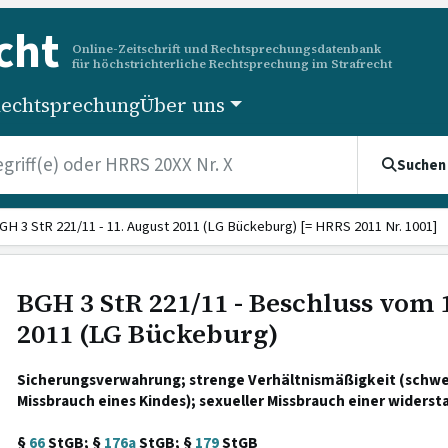
cht
Online-Zeitschrift und Rechtsprechungsdatenbank
für höchstrichterliche Rechtsprechung im Strafrecht
echtsprechung
Über uns
Suchen
GH 3 StR 221/11 - 11. August 2011 (LG Bückeburg) [= HRRS 2011 Nr. 1001]
BGH 3 StR 221/11 - Beschluss vom 
2011 (LG Bückeburg)
Sicherungsverwahrung; strenge Verhältnismäßigkeit (schwere
Missbrauch eines Kindes); sexueller Missbrauch einer widers
§
66
StGB; §
176a
StGB; §
179
StGB