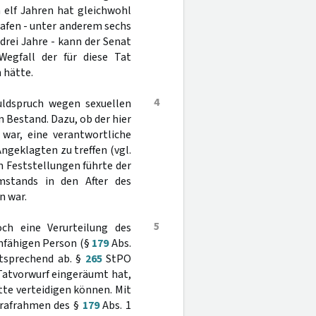
 elf Jahren hat gleichwohl
rafen - unter anderem sechs
drei Jahre - kann der Senat
Wegfall der für diese Tat
 hätte.
4
huldspruch wegen sexuellen
n Bestand. Dazu, ob der hier
 war, eine verantwortliche
ngeklagten zu treffen (vgl.
en Feststellungen führte der
mstands in den After des
n war.
5
och eine Verurteilung des
nfähigen Person (§
179
Abs.
ntsprechend ab. §
265
StPO
 Tatvorwurf eingeräumt hat,
tte verteidigen können. Mit
trafrahmen des §
179
Abs. 1