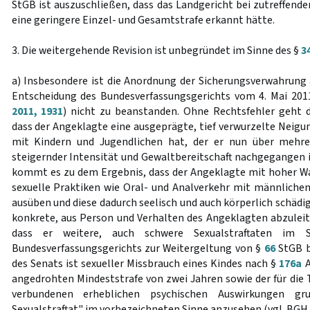
StGB ist auszuschließen, dass das Landgericht bei zutreffende
eine geringere Einzel- und Gesamtstrafe erkannt hätte.
3. Die weitergehende Revision ist unbegründet im Sinne des §
3
a) Insbesondere ist die Anordnung der Sicherungsverwahrung 
Entscheidung des Bundesverfassungsgerichts vom 4. Mai 201
2011, 1931
) nicht zu beanstanden. Ohne Rechtsfehler geht 
dass der Angeklagte eine ausgeprägte, tief verwurzelte Neig
mit Kindern und Jugendlichen hat, der er nun über mehre
steigernder Intensität und Gewaltbereitschaft nachgegangen i
kommt es zu dem Ergebnis, dass der Angeklagte mit hoher Wa
sexuelle Praktiken wie Oral- und Analverkehr mit männliche
ausüben und diese dadurch seelisch und auch körperlich schäd
konkrete, aus Person und Verhalten des Angeklagten abzulei
dass er weitere, auch schwere Sexualstraftaten im
Bundesverfassungsgerichts zur Weitergeltung von §
66
StGB b
des Senats ist sexueller Missbrauch eines Kindes nach §
176a
A
angedrohten Mindeststrafe von zwei Jahren sowie der für die
verbundenen erheblichen psychischen Auswirkungen gru
Sexualstraftat" im vorbezeichneten Sinne anzusehen (vgl. BGH, 