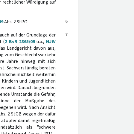
r rechtlicher Würdigung auf
6
49
Abs. 2 StPO.
7
auch auf der Grundlage der
1 (
2 BvR 2365/09
u.a.,
NJW
das Landgericht davon aus,
ung zum Geschlechtsverkehr
re Jahre hinweg mit sich
st. Sachverständig beraten
hrscheinlichkeit weiterhin
n Kindern und Jugendlichen
igen wird. Danach begründen
tende Umstände die Gefahr,
 Sinne der Maßgabe des
egehen wird. Nach Ansicht
bs. 2 StGB wegen der dafür
 Tatopfer damit regelmäßig
ndsätzlich als "schwere
Urteil vom 4. August 2011 -