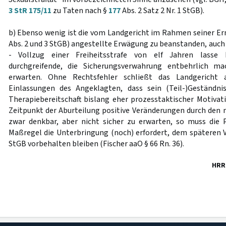
3 StR 175/11
zu Taten nach §
177
Abs. 2 Satz 2 Nr. 1 StGB).
b) Ebenso wenig ist die vom Landgericht im Rahmen seiner E
Abs. 2 und 3 StGB) angestellte Erwägung zu beanstanden, auch
- Vollzug einer Freiheitsstrafe von elf Jahren lasse
durchgreifende, die Sicherungsverwahrung entbehrlich m
erwarten. Ohne Rechtsfehler schließt das Landgericht 
Einlassungen des Angeklagten, dass sein (Teil-)Geständn
Therapiebereitschaft bislang eher prozesstaktischer Motiva
Zeitpunkt der Aburteilung positive Veränderungen durch den 
zwar denkbar, aber nicht sicher zu erwarten, so muss die 
Maßregel die Unterbringung (noch) erfordert, dem späteren 
StGB vorbehalten bleiben (Fischer aaO § 66 Rn. 36).
HRR