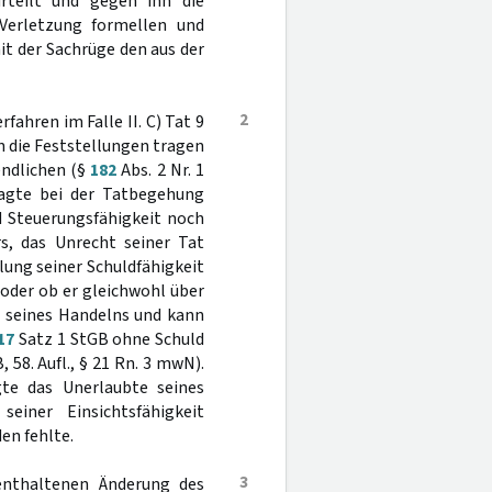
urteilt und gegen ihn die
Verletzung formellen und
t der Sachrüge den aus der
2
fahren im Falle II. C) Tat 9
nn die Feststellungen tragen
endlichen (§
182
Abs. 2 Nr. 1
lagte bei der Tatbegehung
d Steuerungsfähigkeit noch
rs, das Unrecht seiner Tat
lung seiner Schuldfähigkeit
 oder ob er gleichwohl über
te seines Handelns und kann
17
Satz 1 StGB ohne Schuld
B, 58. Aufl., § 21 Rn. 3 mwN).
gte das Unerlaubte seines
einer Einsichtsfähigkeit
en fehlte.
3
 enthaltenen Änderung des