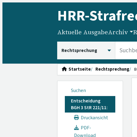
HRR
-Strafre
Aktuelle Ausgabe
Archiv
R
HRRS durchsuchen
Startseite
Rechtsprechung
B
Suchen
Entscheidung
BGH 3 StR 221/11:
Druckansicht
PDF-
Download