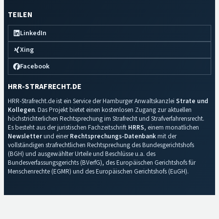
TEILEN
LinkedIn
Xing
Facebook
HRR-STRAFRECHT.DE
HRR-Strafrecht.de ist ein Service der Hamburger Anwaltskanzlei
Strate und
Kollegen
. Das Projekt bietet einen kostenlosen Zugang zur aktuellen
höchstrichterlichen Rechtsprechung im Strafrecht und Strafverfahrensrecht.
Es besteht aus der juristischen Fachzeitschrift
HRRS
, einem monatlichen
Newsletter
und einer
Rechtsprechungs-Datenbank
mit der
vollständigen strafrechtlichen Rechtsprechung des Bundesgerichtshofs
(BGH) und ausgewählter Urteile und Beschlüsse u.a. des
Bundesverfassungsgerichts (BVerfG), des Europäischen Gerichtshofs für
Menschenrechte (EGMR) und des Europäischen Gerichtshofs (EuGH).
Impressum
·
Datenschutz