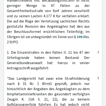
Handeltreibens mit Betäubungsmitteln in nicht
geringer Menge in 47 Fällen zu der
Gesamtfreiheitsstrafe von fünf Jahren verurteilt
und zu seinen Lasten 4.177 € für verfallen erklärt.
Die auf die Rüge der Verletzung sachlichen Rechts
gestützte Revision des Angeklagten hat den aus
der Beschlussformel ersichtlichen Teilerfolg; im
Übrigen ist sie unbegründet im Sinne von §
349
Abs.
2 StPO.
2
1. Die Einzelstrafen in den Fällen II. 11 bis 47 der
Urteilsgründe haben keinen Bestand. Der
Generalbundesanwalt hat hierzu in seiner
Antragsschrift ausgeführt:
3
"Das Landgericht hat zwar eine Strafmilderung
nach § 31 Nr. 1 BtmG geprüft, jedoch nur
hinsichtlich der Angaben des Angeklagten zu dem
Amphetaminlieferanten der gesondert verfolgten
Zeugin K. (UA S. 21, 22), die zu keinem
Aufklärungserfolg führten. Es hat jedoch nicht