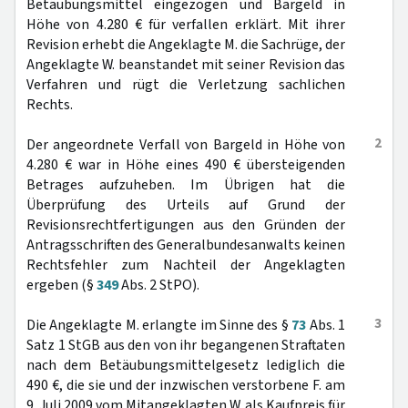
Betäubungsmittel eingezogen und Bargeld in
Höhe von 4.280 € für verfallen erklärt. Mit ihrer
Revision erhebt die Angeklagte M. die Sachrüge, der
Angeklagte W. beanstandet mit seiner Revision das
Verfahren und rügt die Verletzung sachlichen
Rechts.
2
Der angeordnete Verfall von Bargeld in Höhe von
4.280 € war in Höhe eines 490 € übersteigenden
Betrages aufzuheben. Im Übrigen hat die
Überprüfung des Urteils auf Grund der
Revisionsrechtfertigungen aus den Gründen der
Antragsschriften des Generalbundesanwalts keinen
Rechtsfehler zum Nachteil der Angeklagten
ergeben (§
349
Abs. 2 StPO).
3
Die Angeklagte M. erlangte im Sinne des §
73
Abs. 1
Satz 1 StGB aus den von ihr begangenen Straftaten
nach dem Betäubungsmittelgesetz lediglich die
490 €, die sie und der inzwischen verstorbene F. am
9. Juli 2009 vom Mitangeklagten W. als Kaufpreis für