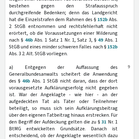
bestehen gegen den Strafausspruch
durchgreifende Bedenken; denn das Landgericht
hat die Einzelstrafen dem Rahmen des §
152b
Abs.
2 StGB entnommen und rechtsfehlerhaft nicht
erörtert, ob die Voraussetzungen einer Milderung
nach §
46b
Abs. 1 Satz 1 Nr. 1, Satz 3, §
49
Abs. 1
StGB und eines minder schweren Falles nach §
152b
Abs. 3 2. Alt. StGB vorliegen.
9
a) Entgegen der Auffassung des
Generalbundesanwalts scheitert die Anwendung
des §
46b
Abs. 1 StGB nicht daran, dass der dort
vorausgesetzte Aufklärungserfolg nicht gegeben
ist. War der Angeklagte - wie hier - an der
aufgedeckten Tat als Täter oder Teilnehmer
beteiligt, so muss sich sein Aufklärungsbeitrag
über den eigenen Tatbeitrag hinaus erstrecken. Für
den Begriff der Aufdeckung gelten die zu §
31
Nr. 1
BtMG entwickelten Grundsätze. Danach ist
entscheidend, ob der Angeklagte wesentlich dazu