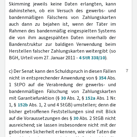
Skimming jeweils keine Daten erlangten, kann
dahinstehen, ob ein Versuch des gewerbs- und
bandenmäßigen Fälschens von Zahlungskarten
auch dann zu bejahen ist, wenn der Täter im
Rahmen des bandenmäßig eingespielten Systems
die von ihm ausgespähten Daten innerhalb der
Bandenstruktur zur baldigen Verwendung beim
Herstellen falscher Zahlungskarten weitergibt (so
BGH, Urteil vom 27. Januar 2011 -
4 StR 338/10
).
7
c) Der Senat kann den Schuldspruch in diesen Fällen
nicht in entsprechender Anwendung von §
354
Abs.
1 StPO auf die Verabredung der gewerbs- und
bandenmäßigen Fälschung von Zahlungskarten
mit Garantiefunktion (§
30
Abs. 2, §
152a
Abs. 1 Nr.
1, §
152b
Abs. 1, 2 und 4 StGB) umstellen; denn die
bisher getroffenen Feststellungen sind mit Blick
auf die Voraussetzungen des §
30
Abs. 2 StGB nicht
ausreichend; sie lassen insbesondere nicht mit der
gebotenen Sicherheit erkennen, wie viele Taten die