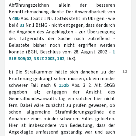
Abführungszeichen allein der besseren
Kenntlichmachung diente. Der Anwendbarkeit von
§
46b
Abs. 1 Satz 1 Nr. 1 StGB steht im Übrigen - wie
bei §
31
Nr. 1 BtMG - nicht entgegen, dass der durch
die Angaben des Angeklagten - zur Überzeugung
des Tatgerichts der Sache nach zutreffend -
Belastete bisher noch nicht ergriffen werden
konnte (BGH, Beschluss vom 28. August 2002 -
1
StR 309/02
,
NStZ 2003, 162
, 163).
12
b) Die Strafkammer hätte sich daneben zu der
Erörterung gedrängt sehen müssen, ob ein minder
schwerer Fall nach §
152b
Abs. 3 2. Alt. StGB
gegeben ist; entgegen der Ansicht des
Generalbundesanwalts lag ein solcher hier nicht
fern. Dabei wäre zunächst zu prüfen gewesen, ob
schon allgemeine Strafmilderungsgründe die
Annahme eines minder schweren Falles gebieten.
Hier ist insbesondere von Bedeutung, dass der
Angeklagte umfassend geständig war und auch