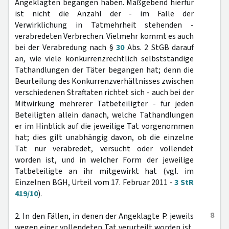
Angeklagten begangen haben. Maßgebend hierfür
ist nicht die Anzahl der - im Falle der
Verwirklichung in Tatmehrheit stehenden -
verabredeten Verbrechen. Vielmehr kommt es auch
bei der Verabredung nach §
30
Abs. 2 StGB darauf
an, wie viele konkurrenzrechtlich selbstständige
Tathandlungen der Täter begangen hat; denn die
Beurteilung des Konkurrenzverhältnisses zwischen
verschiedenen Straftaten richtet sich - auch bei der
Mitwirkung mehrerer Tatbeteiligter - für jeden
Beteiligten allein danach, welche Tathandlungen
er im Hinblick auf die jeweilige Tat vorgenommen
hat; dies gilt unabhängig davon, ob die einzelne
Tat nur verabredet, versucht oder vollendet
worden ist, und in welcher Form der jeweilige
Tatbeteiligte an ihr mitgewirkt hat (vgl. im
Einzelnen BGH, Urteil vom 17. Februar 2011 -
3 StR
419/10
).
8
2. In den Fällen, in denen der Angeklagte P. jeweils
wegen einer vollendeten Tat verurteilt worden ist,