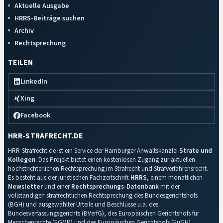
Aktuelle Ausgabe
HRRS-Beiträge suchen
Archiv
Rechtsprechung
TEILEN
LinkedIn
Xing
Facebook
HRR-STRAFRECHT.DE
HRR-Strafrecht.de ist ein Service der Hamburger Anwaltskanzlei
Strate und
Kollegen
. Das Projekt bietet einen kostenlosen Zugang zur aktuellen
höchstrichterlichen Rechtsprechung im Strafrecht und Strafverfahrensrecht.
Es besteht aus der juristischen Fachzeitschrift
HRRS
, einem monatlichen
Newsletter
und einer
Rechtsprechungs-Datenbank
mit der
vollständigen strafrechtlichen Rechtsprechung des Bundesgerichtshofs
(BGH) und ausgewählter Urteile und Beschlüsse u.a. des
Bundesverfassungsgerichts (BVerfG), des Europäischen Gerichtshofs für
Menschenrechte (EGMR) und des Europäischen Gerichtshofs (EuGH).