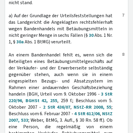
nicht stand.
7
a) Auf der Grundlage der Urteilsfeststellungen hat
das Landgericht die Angeklagten rechtsfehlerhaft
wegen Bandenhandels mit Betäubungsmitteln in
nicht geringer Menge in sechs Fällen (§
30
Abs. 1 Nr.
1, §
30a
Abs. 1 BtMG) verurteilt.
8
An einem Bandenhandel fehlt es, wenn sich die
Beteiligten eines Betäubungsmittelgeschäfts auf
der Verkäufer- und der Erwerberseite selbständig
gegenüber stehen, auch wenn sie in einem
eingespielten Bezugs- und Absatzsystem im
Rahmen einer andauernden Geschäftsbeziehung
handeln (BGH, Urteil vom 9. Oktober 1996 -
3 StR
220/96
,
BGHSt 42, 255
, 259 f.; Beschluss vom 5.
Oktober 2007 -
2 StR 436/07
,
NStZ-RR 2008, 55
;
Beschluss vom 6. Februar 2007 -
4 StR 612/06
,
NStZ
2007, 533
; Weber, BtMG, 3. Aufl., § 30 Rn. 58 ff.). Ob
eine Person, die regelmäßig von einem