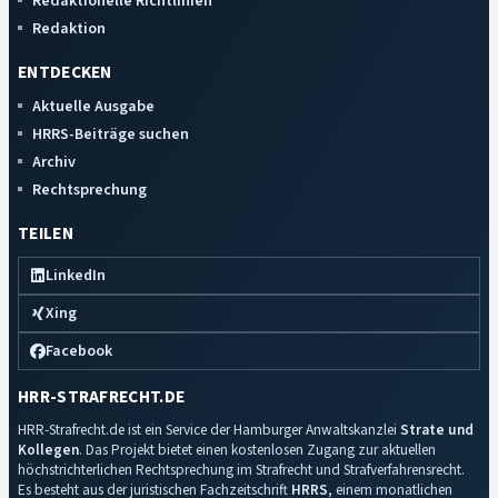
Redaktionelle Richtlinien
Redaktion
ENTDECKEN
Aktuelle Ausgabe
HRRS-Beiträge suchen
Archiv
Rechtsprechung
TEILEN
LinkedIn
Xing
Facebook
HRR-STRAFRECHT.DE
HRR-Strafrecht.de ist ein Service der Hamburger Anwaltskanzlei
Strate und
Kollegen
. Das Projekt bietet einen kostenlosen Zugang zur aktuellen
höchstrichterlichen Rechtsprechung im Strafrecht und Strafverfahrensrecht.
Es besteht aus der juristischen Fachzeitschrift
HRRS
, einem monatlichen