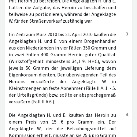
mit Heroin zu betreiben. Die Angeklagten H. und E.
hatten die Aufgabe, das Heroin zu beschaffen und
teilweise zu portionieren, während der Angeklagte
W. für den Straßenverkauf zuständig war.
3
Im Zeitraum März 2010 bis 21. April 2010 kauften die
Angeklagten H. und E. von einem Drogenhändler
aus den Niederlanden in vier Fällen 350 Gramm und
in zwei Fällen 400 Gramm Heroin guter Qualität
(Wirkstoffgehalt mindestens 34,1 % HHC), wovon
jeweils 50 Gramm der jeweiligen Lieferung dem
Eigenkonsum dienten. Den überwiegenden Teil des
Heroins veräußerte der Angeklagte W. in
Kleinstmengen an feste Abnehmer (Fälle II.A. 1. - 5.
der Urteilsgründe) bzw. sollte er absprachegemäß
veräußern (Fall II.A.6.).
4
Die Angeklagten H. und E. kauften das Heroin zu
einem Preis von 15 € pro Gramm ein. Der
Angeklagte W., der die Betäubungsmittel auf
Kommission erhielt, musste an sie 25 € pro Gramm