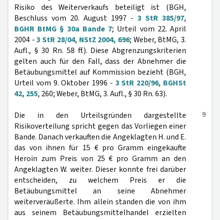
Risiko des Weiterverkaufs beteiligt ist (BGH,
Beschluss vom 20. August 1997 -
3 StR 385/97
,
BGHR BtMG § 30a Bande 7
; Urteil vom 22. April
2004 -
3 StR 28/04
,
NStZ 2004, 696
; Weber, BtMG, 3.
Aufl., § 30 Rn. 58 ff.). Diese Abgrenzungskriterien
gelten auch für den Fall, dass der Abnehmer die
Betäubungsmittel auf Kommission bezieht (BGH,
Urteil vom 9. Oktober 1996 -
3 StR 220/96
,
BGHSt
42, 255
, 260; Weber, BtMG, 3. Aufl., § 30 Rn. 63).
9
Die in den Urteilsgründen dargestellte
Risikoverteilung spricht gegen das Vorliegen einer
Bande. Danach verkauften die Angeklagten H. und E.
das von ihnen für 15 € pro Gramm eingekaufte
Heroin zum Preis von 25 € pro Gramm an den
Angeklagten W. weiter. Dieser konnte frei darüber
entscheiden, zu welchem Preis er die
Betäubungsmittel an seine Abnehmer
weiterveräußerte. Ihm allein standen die von ihm
aus seinem Betäubungsmittelhandel erzielten