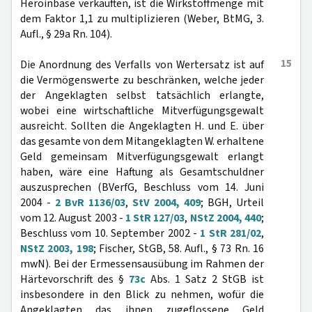
Heroinbase verkauften, ist die Wirkstoffmenge mit
dem Faktor 1,1 zu multiplizieren (Weber, BtMG, 3.
Aufl., § 29a Rn. 104).
15
Die Anordnung des Verfalls von Wertersatz ist auf
die Vermögenswerte zu beschränken, welche jeder
der Angeklagten selbst tatsächlich erlangte,
wobei eine wirtschaftliche Mitverfügungsgewalt
ausreicht. Sollten die Angeklagten H. und E. über
das gesamte von dem Mitangeklagten W. erhaltene
Geld gemeinsam Mitverfügungsgewalt erlangt
haben, wäre eine Haftung als Gesamtschuldner
auszusprechen (BVerfG, Beschluss vom 14. Juni
2004 -
2 BvR 1136/03
,
StV 2004, 409
; BGH, Urteil
vom 12. August 2003 -
1 StR 127/03
,
NStZ 2004, 440
;
Beschluss vom 10. September 2002 -
1 StR 281/02
,
NStZ 2003, 198
; Fischer, StGB, 58. Aufl., § 73 Rn. 16
mwN). Bei der Ermessensausübung im Rahmen der
Härtevorschrift des §
73c
Abs. 1 Satz 2 StGB ist
insbesondere in den Blick zu nehmen, wofür die
Angeklagten das ihnen zugeflossene Geld