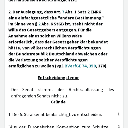
des nationalen Rechts möglich ist.
2. Der Auslegung, dass Art.
7
Abs. 1 Satz 2 EMRK
eine einfachgesetzliche "andere Bestimmung"
im Sinne von §
2
Abs. 6 StGB ist, steht nicht der
Wille des Gesetzgebers entgegen. Für die
Annahme eines solchen Willens wäre
erforderlich, dass der Gesetzgeber klar bekundet
hätte, von völkerrechtlichen Verpflichtungen
der Bundesrepublik Deutschland abweichen oder
die Verletzung solcher Verpflichtungen
ermöglichen zu wollen (vgl.
BVerfGE 74, 358
, 370).
Entscheidungstenor
Der Senat stimmt der Rechtsauffassung des
anfragenden Senats nicht zu.
Gründe
1
1. Der 5. Strafsenat beabsichtigt zu entscheiden:
2
"Aus der Europäischen Konvention zum Schutze