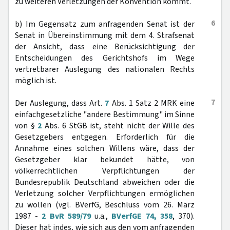
zu weiteren Verletzungen der Konvention kommt.
6
b) Im Gegensatz zum anfragenden Senat ist der
Senat in Übereinstimmung mit dem 4. Strafsenat
der Ansicht, dass eine Berücksichtigung der
Entscheidungen des Gerichtshofs im Wege
vertretbarer Auslegung des nationalen Rechts
möglich ist.
7
Der Auslegung, dass Art.
7
Abs. 1 Satz 2 MRK eine
einfachgesetzliche "andere Bestimmung" im Sinne
von §
2
Abs. 6 StGB ist, steht nicht der Wille des
Gesetzgebers entgegen. Erforderlich für die
Annahme eines solchen Willens wäre, dass der
Gesetzgeber klar bekundet hätte, von
völkerrechtlichen Verpflichtungen der
Bundesrepublik Deutschland abweichen oder die
Verletzung solcher Verpflichtungen ermöglichen
zu wollen (vgl. BVerfG, Beschluss vom 26. März
1987 -
2 BvR 589/79
u.a.,
BVerfGE 74, 358
, 370).
Dieser hat indes, wie sich aus den vom anfragenden