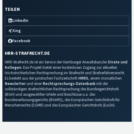
TEILEN
LinkedIn
Xing
Facebook
HRR-STRAFRECHT.DE
HRR-Strafrecht.de ist ein Service der Hamburger Anwaltskanzlei
Strate und
Kollegen
. Das Projekt bietet einen kostenlosen Zugang zur aktuellen
höchstrichterlichen Rechtsprechung im Strafrecht und Strafverfahrensrecht.
Es besteht aus der juristischen Fachzeitschrift
HRRS
, einem monatlichen
Newsletter
und einer
Rechtsprechungs-Datenbank
mit der
vollständigen strafrechtlichen Rechtsprechung des Bundesgerichtshofs
(BGH) und ausgewählter Urteile und Beschlüsse u.a. des
Bundesverfassungsgerichts (BVerfG), des Europäischen Gerichtshofs für
Menschenrechte (EGMR) und des Europäischen Gerichtshofs (EuGH).
Impressum
·
Datenschutz