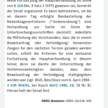
keine Fortsetzung der Hauptverhandlung im Sinne
von §
229
Abs. 4 Satz 1 StPO gewesen sei, bemerkt
der Senat ergänzend: Es kann dahinstehen, ob die
an diesem Tag erfolgte Neubestellung der
Nebenklagevertreterin ("Umbeiordnung") eine
Verhandlung zur Sache im Sinne der
Unterbrechungsvorschriften darstellt. Jedenfalls
die Mitteilung des Vorsitzenden, dass die in einem
Beweisantrag (der Verteidigung) benannten
Zeugen für den nächsten Termin geladen werden
sollen, erfüllt die Kriterien für eine wirksame
Fortsetzung der Hauptverhandlung in diesem
Sinne; denn sie diente der Unterrichtung der
Verfahrensbeteiligten darüber, dass dem
Beweisantrag der Verteidigung stattgegeben
worden war (vgl. BGH, Beschluss vom 6. April 1994 -
3 StR 439/92
, bei Kusch
NStZ 1995, 18
, 19 Nr. 8).
Hieran hält der Senat fest.
HRRS-Nummer:
HRRS 2010 Nr. 894