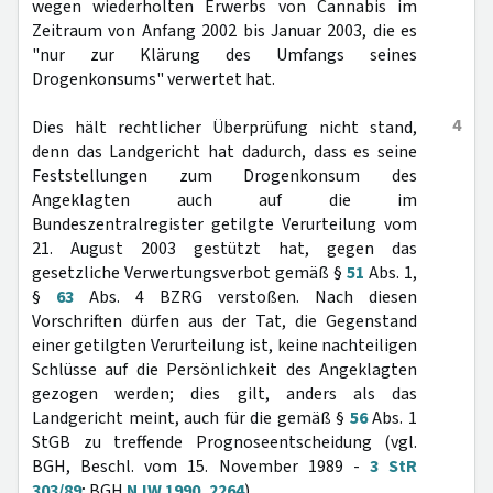
wegen wiederholten Erwerbs von Cannabis im
Zeitraum von Anfang 2002 bis Januar 2003, die es
"nur zur Klärung des Umfangs seines
Drogenkonsums" verwertet hat.
4
Dies hält rechtlicher Überprüfung nicht stand,
denn das Landgericht hat dadurch, dass es seine
Feststellungen zum Drogenkonsum des
Angeklagten auch auf die im
Bundeszentralregister getilgte Verurteilung vom
21. August 2003 gestützt hat, gegen das
gesetzliche Verwertungsverbot gemäß §
51
Abs. 1,
§
63
Abs. 4 BZRG verstoßen. Nach diesen
Vorschriften dürfen aus der Tat, die Gegenstand
einer getilgten Verurteilung ist, keine nachteiligen
Schlüsse auf die Persönlichkeit des Angeklagten
gezogen werden; dies gilt, anders als das
Landgericht meint, auch für die gemäß §
56
Abs. 1
StGB zu treffende Prognoseentscheidung (vgl.
BGH, Beschl. vom 15. November 1989 -
3 StR
303/89
; BGH
NJW 1990, 2264
).