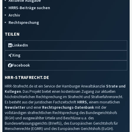
Aktuelle Ausgabe
HRRS-Beiträge suchen
Archiv
Rechtsprechung
TEILEN
LinkedIn
Xing
Facebook
HRR-STRAFRECHT.DE
HRR-Strafrecht.de ist ein Service der Hamburger Anwaltskanzlei
Strate und
Kollegen
. Das Projekt bietet einen kostenlosen Zugang zur aktuellen
höchstrichterlichen Rechtsprechung im Strafrecht und Strafverfahrensrecht.
Es besteht aus der juristischen Fachzeitschrift
HRRS
, einem monatlichen
Newsletter
und einer
Rechtsprechungs-Datenbank
mit der
vollständigen strafrechtlichen Rechtsprechung des Bundesgerichtshofs
(BGH) und ausgewählter Urteile und Beschlüsse u.a. des
Bundesverfassungsgerichts (BVerfG), des Europäischen Gerichtshofs für
Menschenrechte (EGMR) und des Europäischen Gerichtshofs (EuGH).