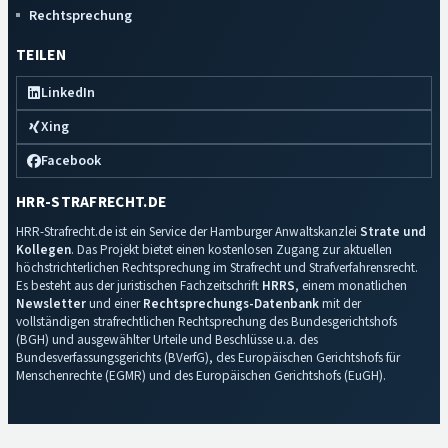
Rechtsprechung
TEILEN
LinkedIn
Xing
Facebook
HRR-STRAFRECHT.DE
HRR-Strafrecht.de ist ein Service der Hamburger Anwaltskanzlei
Strate und
Kollegen
. Das Projekt bietet einen kostenlosen Zugang zur aktuellen
höchstrichterlichen Rechtsprechung im Strafrecht und Strafverfahrensrecht.
Es besteht aus der juristischen Fachzeitschrift
HRRS
, einem monatlichen
Newsletter
und einer
Rechtsprechungs-Datenbank
mit der
vollständigen strafrechtlichen Rechtsprechung des Bundesgerichtshofs
(BGH) und ausgewählter Urteile und Beschlüsse u.a. des
Bundesverfassungsgerichts (BVerfG), des Europäischen Gerichtshofs für
Menschenrechte (EGMR) und des Europäischen Gerichtshofs (EuGH).
Impressum
·
Datenschutz