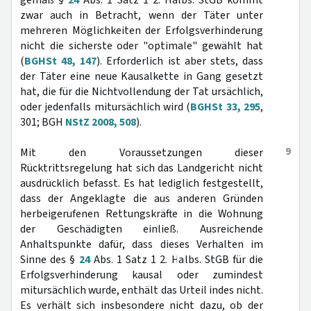
gemäß §
24
Abs. 1 Satz 1 2. Halbs. StGB kommt
zwar auch in Betracht, wenn der Täter unter
mehreren Möglichkeiten der Erfolgsverhinderung
nicht die sicherste oder "optimale" gewählt hat
(
BGHSt 48, 147
). Erforderlich ist aber stets, dass
der Täter eine neue Kausalkette in Gang gesetzt
hat, die für die Nichtvollendung der Tat ursächlich,
oder jedenfalls mitursächlich wird (
BGHSt 33, 295
,
301; BGH
NStZ 2008, 508
).
9
Mit den Voraussetzungen dieser
Rücktrittsregelung hat sich das Landgericht nicht
ausdrücklich befasst. Es hat lediglich festgestellt,
dass der Angeklagte die aus anderen Gründen
herbeigerufenen Rettungskräfte in die Wohnung
der Geschädigten einließ. Ausreichende
Anhaltspunkte dafür, dass dieses Verhalten im
Sinne des §
24
Abs. 1 Satz 1 2. Halbs. StGB für die
Erfolgsverhinderung kausal oder zumindest
mitursächlich wurde, enthält das Urteil indes nicht.
Es verhält sich insbesondere nicht dazu, ob der