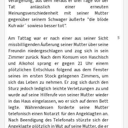
Verärgerung, aus dem heraus er drei Tage vor der
Tat anlässlich einer erneuten
Meinungsverschiedenheit mit seiner Mutter
gegenüber seinem Schwager äußerte "die blöde
Kuh wär´ sowieso besser tot".
5
Am Tattag war er nach einer aus seiner Sicht
missbilligenden Äußerung seiner Mutter über seine
Freundin niedergeschlagen und zog sich in sein
Zimmer zurück. Nach dem Konsum von Haschisch
und Alkohol sprang er gegen 21 Uhr einem
plötzlichen Entschluss folgend aus dem Fenster
seines im ersten Stock gelegenen Zimmers, um
sich das Leben zu nehmen. Er zog sich durch den
Sturz jedoch lediglich leichte Verletzungen zu und
wurde auf seine Hilferufe von seiner Mutter wieder
in das Haus eingelassen, wo er sich auf deren Bett
legte. Währendessen forderte seine Mutter
telefonisch einen Notarzt für den Angeklagten an.
Nach Beendigung des Telefonats stürzte sich der
Angeklagte plötzlich in Wut auf seine Mutter, die er