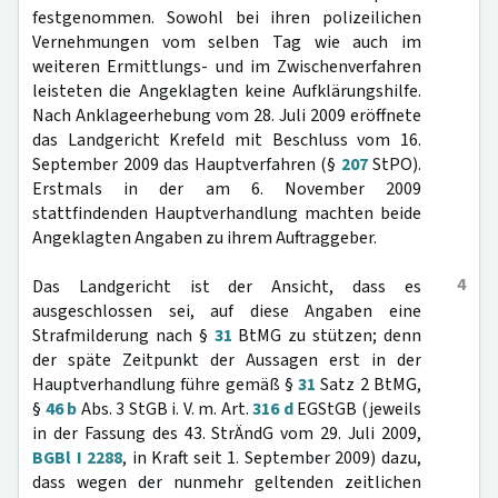
festgenommen. Sowohl bei ihren polizeilichen
Vernehmungen vom selben Tag wie auch im
weiteren Ermittlungs- und im Zwischenverfahren
leisteten die Angeklagten keine Aufklärungshilfe.
Nach Anklageerhebung vom 28. Juli 2009 eröffnete
das Landgericht Krefeld mit Beschluss vom 16.
September 2009 das Hauptverfahren (§
207
StPO).
Erstmals in der am 6. November 2009
stattfindenden Hauptverhandlung machten beide
Angeklagten Angaben zu ihrem Auftraggeber.
4
Das Landgericht ist der Ansicht, dass es
ausgeschlossen sei, auf diese Angaben eine
Strafmilderung nach §
31
BtMG zu stützen; denn
der späte Zeitpunkt der Aussagen erst in der
Hauptverhandlung führe gemäß §
31
Satz 2 BtMG,
§
46 b
Abs. 3 StGB i. V. m. Art.
316 d
EGStGB (jeweils
in der Fassung des 43. StrÄndG vom 29. Juli 2009,
BGBl I 2288
, in Kraft seit 1. September 2009) dazu,
dass wegen der nunmehr geltenden zeitlichen