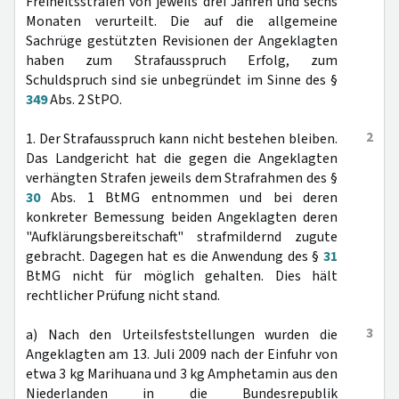
Freiheitsstrafen von jeweils drei Jahren und sechs
Monaten verurteilt. Die auf die allgemeine
Sachrüge gestützten Revisionen der Angeklagten
haben zum Strafausspruch Erfolg, zum
Schuldspruch sind sie unbegründet im Sinne des §
349
Abs. 2 StPO.
2
1. Der Strafausspruch kann nicht bestehen bleiben.
Das Landgericht hat die gegen die Angeklagten
verhängten Strafen jeweils dem Strafrahmen des §
30
Abs. 1 BtMG entnommen und bei deren
konkreter Bemessung beiden Angeklagten deren
"Aufklärungsbereitschaft" strafmildernd zugute
gebracht. Dagegen hat es die Anwendung des §
31
BtMG nicht für möglich gehalten. Dies hält
rechtlicher Prüfung nicht stand.
3
a) Nach den Urteilsfeststellungen wurden die
Angeklagten am 13. Juli 2009 nach der Einfuhr von
etwa 3 kg Marihuana und 3 kg Amphetamin aus den
Niederlanden in die Bundesrepublik