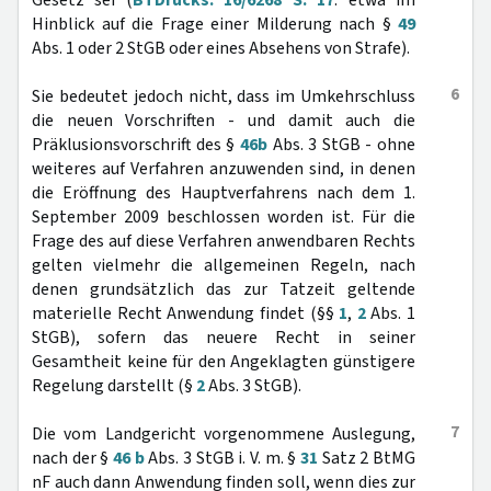
Gesetz sei (
BTDrucks. 16/6268 S. 17
: etwa im
Hinblick auf die Frage einer Milderung nach §
49
Abs. 1 oder 2 StGB oder eines Absehens von Strafe).
6
Sie bedeutet jedoch nicht, dass im Umkehrschluss
die neuen Vorschriften - und damit auch die
Präklusionsvorschrift des §
46b
Abs. 3 StGB - ohne
weiteres auf Verfahren anzuwenden sind, in denen
die Eröffnung des Hauptverfahrens nach dem 1.
September 2009 beschlossen worden ist. Für die
Frage des auf diese Verfahren anwendbaren Rechts
gelten vielmehr die allgemeinen Regeln, nach
denen grundsätzlich das zur Tatzeit geltende
materielle Recht Anwendung findet (§§
1
,
2
Abs. 1
StGB), sofern das neuere Recht in seiner
Gesamtheit keine für den Angeklagten günstigere
Regelung darstellt (§
2
Abs. 3 StGB).
7
Die vom Landgericht vorgenommene Auslegung,
nach der §
46 b
Abs. 3 StGB i. V. m. §
31
Satz 2 BtMG
nF auch dann Anwendung finden soll, wenn dies zur