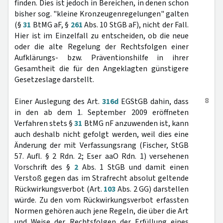
finden. Dies ist jedoch in Bereichen, in denen schon
bisher sog. "kleine Kronzeugenregelungen" galten
(§
31
BtMG aF, §
261
Abs. 10 StGB aF), nicht der Fall.
Hier ist im Einzelfall zu entscheiden, ob die neue
oder die alte Regelung der Rechtsfolgen einer
Aufklärungs- bzw. Präventionshilfe in ihrer
Gesamtheit die für den Angeklagten günstigere
Gesetzeslage darstellt.
8
Einer Auslegung des Art.
316d
EGStGB dahin, dass
in den ab dem 1. September 2009 eröffneten
Verfahren stets §
31
BtMG nF anzuwenden ist, kann
auch deshalb nicht gefolgt werden, weil dies eine
Änderung der mit Verfassungsrang (Fischer, StGB
57. Aufl. § 2 Rdn. 2; Eser aaO Rdn. 1) versehenen
Vorschrift des §
2
Abs. 1 StGB und damit einen
Verstoß gegen das im Strafrecht absolut geltende
Rückwirkungsverbot (Art.
103
Abs. 2 GG) darstellen
würde. Zu den vom Rückwirkungsverbot erfassten
Normen gehören auch jene Regeln, die über die Art
und Weise der Rechtsfolgen der Erfüllung eines