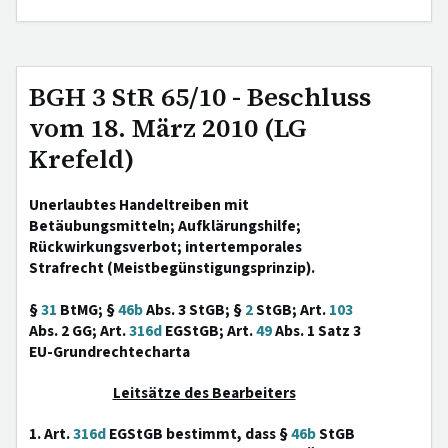
BGH 3 StR 65/10 - Beschluss
vom 18. März 2010 (LG
Krefeld)
Unerlaubtes Handeltreiben mit
Betäubungsmitteln; Aufklärungshilfe;
Rückwirkungsverbot; intertemporales
Strafrecht (Meistbegünstigungsprinzip).
§
31
BtMG; §
46b
Abs. 3 StGB; §
2
StGB; Art.
103
Abs. 2 GG; Art.
316d
EGStGB; Art.
49
Abs. 1 Satz 3
EU-Grundrechtecharta
Leitsätze des Bearbeiters
1. Art.
316d
EGStGB bestimmt, dass §
46b
StGB