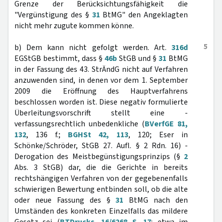
Grenze der Berücksichtungsfähigkeit die
"Vergünstigung des §
31
BtMG" den Angeklagten
nicht mehr zugute kommen könne.
5
b) Dem kann nicht gefolgt werden. Art.
316d
EGStGB bestimmt, dass §
46b
StGB und §
31
BtMG
in der Fassung des 43. StrÄndG nicht auf Verfahren
anzuwenden sind, in denen vor dem 1. September
2009 die Eröffnung des Hauptverfahrens
beschlossen worden ist. Diese negativ formulierte
Überleitungsvorschrift stellt eine -
verfassungsrechtlich unbedenkliche (
BVerfGE 81,
132
, 136 f.;
BGHSt 42, 113
, 120; Eser in
Schönke/Schröder, StGB 27. Aufl. § 2 Rdn. 16) -
Derogation des Meistbegünstigungsprinzips (§
2
Abs. 3 StGB) dar, die die Gerichte in bereits
rechtshängigen Verfahren von der gegebenenfalls
schwierigen Bewertung entbinden soll, ob die alte
oder neue Fassung des §
31
BtMG nach den
Umständen des konkreten Einzelfalls das mildere