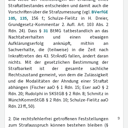
Straftatbestandes entscheiden und damit auch die
Vorschriften über die Strafzumessung (vgl.
BVerfGE
105, 135
, 156 f.; Schulze-Fielitz in H. Dreier,
Grundgesetz-Kommentar 2. Aufl. Art. 103 Abs. 2
Rdn. 24). Dass §
31
BtMG tatbestandlich an das
Nachtatverhalten und einen etwaigen
Aufklärungserfolg anknüpft, mithin an
Sachverhalte, die (teilweise) in die Zeit nach
Inkrafttreten des 43. StrÄndG fallen, ändert daran
nichts. Mit der gesetzlichen Bestimmung der
Strafbarkeit ist der gesamte sachliche
Rechtszustand gemeint, von dem die Zulässigkeit
und die Modalitäten der Ahndung einer Straftat
abhängen (Fischer aaO § 1 Rdn. 15; Eser aaO § 2
Rdn. 20; Rudolphi in SKStGB § 2 Rdn. 8; Schmitz in
MünchKommStGB § 2 Rdn. 10; Schulze-Fielitz aaO
Rdn. 23 ff., 50).
9
2. Die rechtsfehlerfrei getroffenen Feststellungen
zum Strafausspruch können bestehen bleiben (§