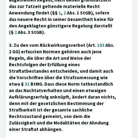
allgemeinen Regeln, nach denen grundsätzlich
das zur Tatzeit geltende materielle Recht
Anwendung findet (§§
1
,
2
Abs. 1 StGB), sofern
das neuere Recht in seiner Gesamtheit keine für
den Angeklagten günstigere Regelung darstellt
(§
2
Abs. 3 StGB).
3. Zu den vom Rückwirkungsverbot (Art.
103
Abs.
2 GG) erfassten Normen gehören auch jene
Regeln, die über die Art und Weise der
Rechtsfolgen der Erfüllung eines
Straftatbestandes entscheiden, und damit auch
die Vorschriften über die Strafzumessung wie
etwa §
31
BtMG. Dass diese Norm tatbestandlich
an das Nachtatverhalten und einen etwaigen
Aufklärungserfolg anknüpft, ändert daran nichts,
denn mit der gesetzlichen Bestimmung der
Strafbarkeit ist der gesamte sachliche
Rechtszustand gemeint, von dem die
Zulässigkeit und die Modalitäten der Ahndung
einer Straftat abhängen.