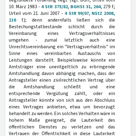
begründete Forderung liegt (vgl. BGH, Urteil vom
10. März 1983 -
4 StR 375/82
,
BGHSt 31, 264
, 279 f.;
Urteil vom 21. Juni 2007 -
4 StR 99/07
,
NStZ 2008,
216
f.); denn andernfalls ließen sich die
Bestechungstatbestände schlicht durch die
Vereinbarung eines Vertragsverhältnisses
umgehen - zumal letztlich auch eine
Unrechtsvereinbarung ein "Vertragsverhältnis" im
Sinne eines vereinbarten Austauschs von
Leistungen darstellt. Beispielsweise könnte ein
Amtsträger eine unentgeltlich zu erbringende
Amtshandlung davon abhängig machen, dass der
Antragsteller einen zivilrechtlichen Vertrag über
die Amtshandlung schließt und eine
entsprechende Vergütung zahlt, oder ein
Antragsteller könnte von sich aus den Abschluss
eines Vertrages anbieten, etwa um bevorzugt
behandelt zu werden. Ein solches Verhalten wäre in
hohem Maße geeignet, die Lauterkeit des
öffentlichen Dienstes zu verletzen und das
Vertrauen der Öffentlichkeit in diese Lauterkeit