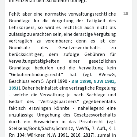
im Einzelfall dem Schulleiter obliegt.
28
Fehlt aber eine normative verwaltungsrechtliche
Grundlage für die Vergütung der Tätigkeit des
Lehrkörpers, so wird es rechtlich auch nicht als
zulässig zu erachten sein, eine derartige Vergütung
vertraglich zu vereinbaren; denn es ist der
Grundsatz des Gesetzesvorbehalts zu
berücksichtigen, dem zufolge Gebühren für
Verwaltungstätigkeiten einer gesetzlichen
Grundlage bedürfen und die Verwaltung kein
"Gebührenfindungsrecht" hat (vgl. BVerwG,
Beschluss vom 5. April 1990 -
3 B 18/90
,
NJW 1991,
2851
). Daher beinhaltet eine vertragliche Regelung
- welche die Verwaltung je nach Sachlage und
Bedarf des "Vertragspartners" gegebenenfalls
faktisch erzwingen könnte - naheliegend eine
unzulässige Umgehung des Gesetzesvorbehalts
durch ein Ausweichen in das Privatrecht (vgl.
Stelkens/Bonk/Sachs/Schmitz, VwVfG, 7. Aufl., § 1
Rn. 104; Würkner, NJW 1991, 2816, 2817), zumal in