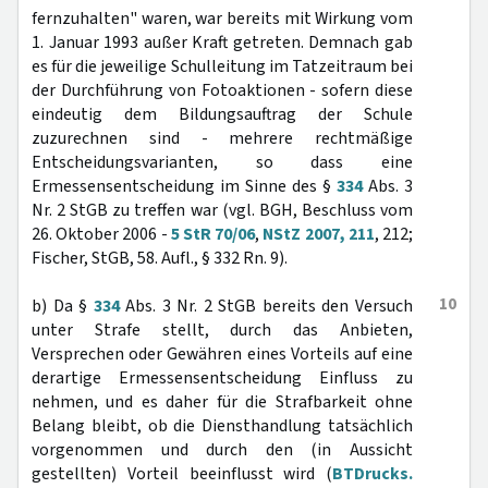
fernzuhalten" waren, war bereits mit Wirkung vom
1. Januar 1993 außer Kraft getreten. Demnach gab
es für die jeweilige Schulleitung im Tatzeitraum bei
der Durchführung von Fotoaktionen - sofern diese
eindeutig dem Bildungsauftrag der Schule
zuzurechnen sind - mehrere rechtmäßige
Entscheidungsvarianten, so dass eine
Ermessensentscheidung im Sinne des §
334
Abs. 3
Nr. 2 StGB zu treffen war (vgl. BGH, Beschluss vom
26. Oktober 2006 -
5 StR 70/06
,
NStZ 2007, 211
, 212;
Fischer, StGB, 58. Aufl., § 332 Rn. 9).
10
b) Da §
334
Abs. 3 Nr. 2 StGB bereits den Versuch
unter Strafe stellt, durch das Anbieten,
Versprechen oder Gewähren eines Vorteils auf eine
derartige Ermessensentscheidung Einfluss zu
nehmen, und es daher für die Strafbarkeit ohne
Belang bleibt, ob die Diensthandlung tatsächlich
vorgenommen und durch den (in Aussicht
gestellten) Vorteil beeinflusst wird (
BTDrucks.