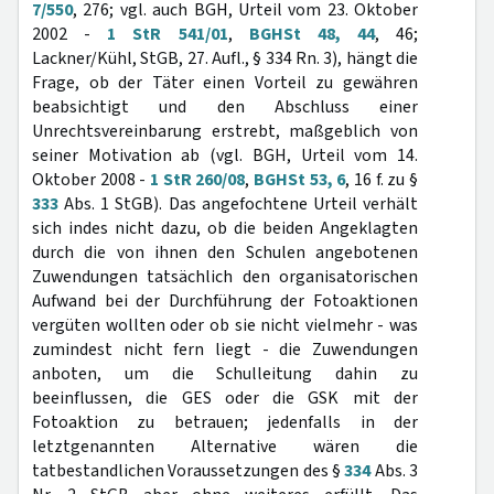
7/550
, 276; vgl. auch BGH, Urteil vom 23. Oktober
2002 -
1 StR 541/01
,
BGHSt 48, 44
, 46;
Lackner/Kühl, StGB, 27. Aufl., § 334 Rn. 3), hängt die
Frage, ob der Täter einen Vorteil zu gewähren
beabsichtigt und den Abschluss einer
Unrechtsvereinbarung erstrebt, maßgeblich von
seiner Motivation ab (vgl. BGH, Urteil vom 14.
Oktober 2008 -
1 StR 260/08
,
BGHSt 53, 6
, 16 f. zu §
333
Abs. 1 StGB). Das angefochtene Urteil verhält
sich indes nicht dazu, ob die beiden Angeklagten
durch die von ihnen den Schulen angebotenen
Zuwendungen tatsächlich den organisatorischen
Aufwand bei der Durchführung der Fotoaktionen
vergüten wollten oder ob sie nicht vielmehr - was
zumindest nicht fern liegt - die Zuwendungen
anboten, um die Schulleitung dahin zu
beeinflussen, die GES oder die GSK mit der
Fotoaktion zu betrauen; jedenfalls in der
letztgenannten Alternative wären die
tatbestandlichen Voraussetzungen des §
334
Abs. 3