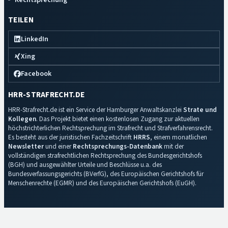
TEILEN
LinkedIn
Xing
Facebook
HRR-STRAFRECHT.DE
HRR-Strafrecht.de ist ein Service der Hamburger Anwaltskanzlei
Strate und
Kollegen
. Das Projekt bietet einen kostenlosen Zugang zur aktuellen
höchstrichterlichen Rechtsprechung im Strafrecht und Strafverfahrensrecht.
Es besteht aus der juristischen Fachzeitschrift
HRRS
, einem monatlichen
Newsletter
und einer
Rechtsprechungs-Datenbank
mit der
vollständigen strafrechtlichen Rechtsprechung des Bundesgerichtshofs
(BGH) und ausgewählter Urteile und Beschlüsse u.a. des
Bundesverfassungsgerichts (BVerfG), des Europäischen Gerichtshofs für
Menschenrechte (EGMR) und des Europäischen Gerichtshofs (EuGH).
Impressum
·
Datenschutz