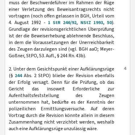
muss der Beschwerdeführer im Rahmen der Rüge
einer Verletzung des Beweisantragsrechts nicht
vortragen (noch offen gelassen in BGH, Urteil vom
4. August 1992 -
1 StR 246/92
,
NStZ 1993, 50
).
Grundlage der revisionsgerichtlichen Überprüfung
ist der die Beweiserhebung ablehnende Beschluss,
in dem die Voraussetzungen der Unerreichbarkeit
des Zeugen darzulegen sind (vgl. BGH aaO; Meyer-
Goßner, StPO, 53. Aufl., § 244 Rn. 43b).
4
2. Unter dem Gesichtspunkt einer Aufklärungsrüge
(§
244
Abs. 2 StPO) bliebe der Revision ebenfalls
der Erfolg versagt. Denn für die Prüfung, ob das
Gericht das insoweit Erforderliche zur
Aufenthaltsfeststellung des Zeugen
unternommen hat, bedürfte es der Kenntnis der
polizeilichen Ermittlungsversuche. Auf deren
Vortrag durch die Revision könnte allein in diesem
Zusammenhang nicht verzichtet werden, weshalb
auch eine Aufklärungsrüge unzulässig wäre.