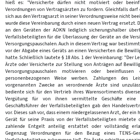
hieß es: "Versicherte dürfen nicht motiviert oder beein
Verordnungen von Vertragsärzten zu fordern. Gleichfalls darf
sich aus den Vertragsarzt in seiner Verordnungsweise nicht beei
wurde diese Vereinbarung durch einen neuen Vertrag ersetzt.
an den Geräten der AOKN lediglich sicherungshalber über
Verfallsbeteiligten für die Überlassung der Geräte an die Vers
Versorgungspauschalen. Auch in diesem Vertrag war bestimmt, 
vor der Abgabe eines Geräts an einen Versicherten die Bewil
hatte. Schließlich lautete § 18 Abs. 1 der Vereinbarung: "Der L
Ärzte oder Versicherte zur Stellung von Anträgen auf Bewilli
Versorgungspauschalen motivieren oder beeinflussen
personenbezogenen Weise werben. Zahlungen des Leist
vorgenannten Zwecke an verordnende Ärzte sind unzulässig
bediente sich für den Vertrieb ihres Warensortiments diverse
Vergütung für von ihnen vermittelte Geschäfte eine P
Geschäftsführer der Verfallsbeteiligten gab den Handelsvert
vor. Dieses sah vor, dass einem niedergelassenen Arzt, der ein
Gerät für seine Praxis von der Verfallsbeteiligten mietete o
zahlende Entgelt anteilig erstattet oder vollständig er
Gegenzug Verordnungen für den Bezug eines TENS-Gerä