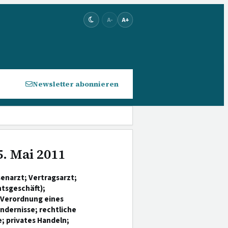
A-
A+
Newsletter abonnieren
5. Mai 2011
enarzt; Vertragsarzt;
htsgeschäft);
; Verordnung eines
indernisse; rechtliche
e; privates Handeln;