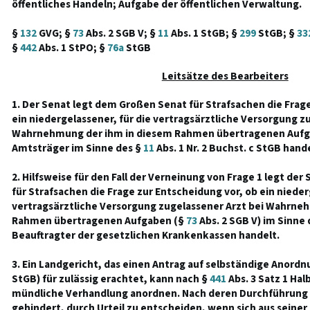
öffentliches Handeln; Aufgabe der öffentlichen Verwaltung.
§
132
GVG; §
73
Abs. 2 SGB V; §
11
Abs. 1 StGB; §
299
StGB; §
33
§
442
Abs. 1 StPO; §
76a
StGB
Leitsätze des Bearbeiters
1. Der Senat legt dem Großen Senat für Strafsachen die Frage
ein niedergelassener, für die vertragsärztliche Versorgung z
Wahrnehmung der ihm in diesem Rahmen übertragenen Aufg
Amtsträger im Sinne des §
11
Abs. 1 Nr. 2 Buchst. c StGB hande
2. Hilfsweise für den Fall der Verneinung von Frage 1 legt d
für Strafsachen die Frage zur Entscheidung vor, ob ein nieder
vertragsärztliche Versorgung zugelassener Arzt bei Wahrne
Rahmen übertragenen Aufgaben (§
73
Abs. 2 SGB V) im Sinne 
Beauftragter der gesetzlichen Krankenkassen handelt.
3. Ein Landgericht, das einen Antrag auf selbständige Anordnu
StGB) für zulässig erachtet, kann nach §
441
Abs. 3 Satz 1 Hal
mündliche Verhandlung anordnen. Nach deren Durchführung i
gehindert, durch Urteil zu entscheiden, wenn sich aus seiner 