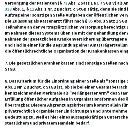
Versorgung der Patienten (§
73
Abs. 2 Satz 1 Nr. 7 SGB V) als 
333
Abs. 1, §
11
Abs. 1 Nr. 2 Buchst. c StGB tätig, denn sie sind
Auftrag einer sonstigen Stelle Aufgaben der öffentlichen V
Die Zulassung als Kassenarzt führt nach §
95
Abs. 3 Satz 1 SGB 
Teilnahme an der vertragsärztlichen Versorgung berechtigt 
Im Rahmen dieses Systems üben sie mit der Behandlung der V
Rahmen der gesetzlichen Krankenversicherung übertragene ö
und sind in einer für die Begründung einer Amtsträgerstellu
die öffentlichrechtliche Organisation der Krankenkassen eing
7. Die gesetzlichen Krankenkassen sind sonstige Stellen nac
StGB.
8. Das Kriterium für die Einordnung einer Stelle als "sonstige
Abs. 1 Nr. 2 Buchst. c StGB ist, ob sie bei einer Gesamtbetrach
kennzeichnenden Merkmale als "verlängerter Arm" des Staates
Erfüllung öffentlicher Aufgaben in Organisationsformen des ö
übertragbar. Diesem Abgrenzungskriterium kommt allein für 
privatrechtlich organisierter Einrichtungen und Unternehme
Bedeutung zu, weil es hier eines aussagekräftigen Untersc
staatlichem und privatem Handeln bedarf.