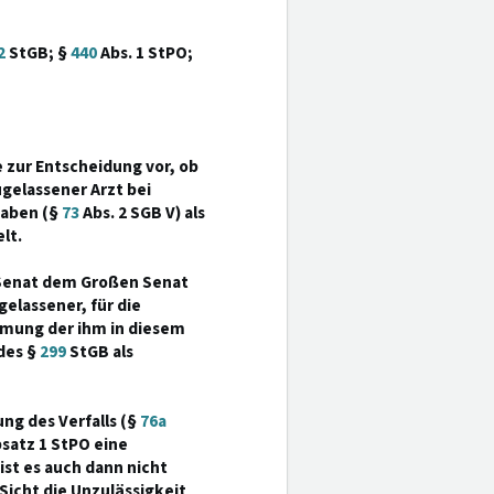
2
StGB; §
440
Abs. 1 StPO;
 zur Entscheidung vor, ob
ugelassener Arzt bei
aben (§
73
Abs. 2 SGB V) als
lt.
er Senat dem Großen Senat
gelassener, für die
hmung der ihm in diesem
des §
299
StGB als
ng des Verfalls (§
76a
bsatz 1 StPO eine
st es auch dann nicht
Sicht die Unzulässigkeit