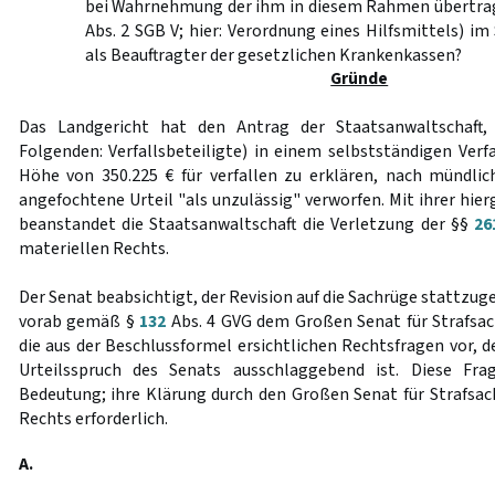
bei Wahrnehmung der ihm in diesem Rahmen übertra
Abs. 2 SGB V; hier: Verordnung eines Hilfsmittels) im
als Beauftragter der gesetzlichen Krankenkassen?
Gründe
Das Landgericht hat den Antrag der Staatsanwaltschaft
Folgenden: Verfallsbeteiligte) in einem selbstständigen Verf
Höhe von 350.225 € für verfallen zu erklären, nach mündli
angefochtene Urteil "als unzulässig" verworfen. Mit ihrer hie
beanstandet die Staatsanwaltschaft die Verletzung der §§
26
materiellen Rechts.
Der Senat beabsichtigt, der Revision auf die Sachrüge stattzuge
vorab gemäß §
132
Abs. 4 GVG dem Großen Senat für Strafsac
die aus der Beschlussformel ersichtlichen Rechtsfragen vor, 
Urteilsspruch des Senats ausschlaggebend ist. Diese Fra
Bedeutung; ihre Klärung durch den Großen Senat für Strafsach
Rechts erforderlich.
A.