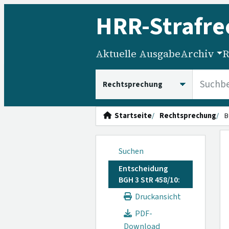
HRR
-Strafre
Aktuelle Ausgabe
Archiv
R
HRRS durchsuchen
Startseite
Rechtsprechung
B
Suchen
Entscheidung
BGH 3 StR 458/10:
Druckansicht
PDF-
Download