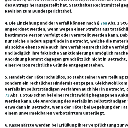
des Antrags herausgestellt hat. Statthaftes Rechtsmittel gege
Revision zum Bundesgerichtshof.
4. Die Einziehung und der Verfall können nach §
76a
Abs. 1 StG
angeordnet werden, wenn wegen einer Straftat aus tatsächl
bestimmte Person verfolgt oder verurteilt werden kann. Da
nur solche Hinderungsgründe in Betracht, welche die materie
als solche ebenso wie auch ihre verfahrensrechtliche Verfolg
und lediglich ihre faktische Sanktionierung unmöglich mache
Anordnung kommt dagegen grundsätzlich nicht in Betracht,
einer Person rechtliche Gründe entgegenstehen.
5. Handelt der Täter schuldlos, so steht seiner Verurteilung z
sondern ein rechtliches Hindernis entgegen. Gleichwohl ko
Verfalls im selbstständigen Verfahren auch hier in Betracht, d
73
Abs. 1 StGB schon bei einer rechtswidrig begangenen An
werden kann. Die Anordnung des Verfalls im selbstständige
etwa dann in Betracht, wenn der Täter bei Begehung der Tat 
einem unvermeidbaren Verbotsirrtum unterliegt.
6. Kassenärzte werden bei Erfüllung ihrer Verpflichtung zur 