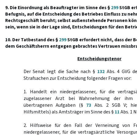
9. Die Einordnung als Beauftragter im Sinne des §
299
StGB erf
Befugnis, auf die Entscheidung des Betriebes Einfluss zu ne
Rechtsgeschäft beruht; selbst außenstehende Personen kön
sein, wenn sie in der Lage sind, Entscheidungen für den Betri
10. Der Tatbestand des §
299
StGB erfordert nicht, dass der B
dem Geschäftsherrn entgegen gebrachtes Vertrauen missbr
Entscheidungstenor
Der Senat legt die Sache nach §
132
Abs. 4 GVG de
Strafsachen zur Entscheidung folgender Fragen vor:
1. Handelt ein niedergelassener, für die vertrags
zugelassener Arzt bei Wahrnehmung der ihm
übertragenen Aufgaben (§
73
Abs. 2 SGB V; hier
Hilfsmittels) als Amtsträger im Sinne des §
11
Abs. 1 N
2. Hilfsweise für den Fall der Verneinung von F
niedergelassener, für die vertragsärztliche Versorg