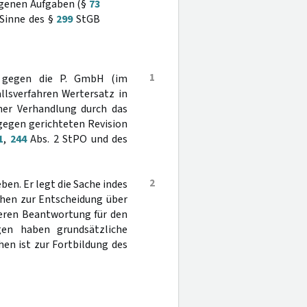
genen Aufgaben (§
73
 Sinne des §
299
StGB
1
, gegen die P. GmbH (im
allsverfahren Wertersatz in
cher Verhandlung durch das
rgegen gerichteten Revision
1
,
244
Abs. 2 StPO und des
2
ben. Er legt die Sache indes
hen zur Entscheidung über
deren Beantwortung für den
gen haben grundsätzliche
en ist zur Fortbildung des