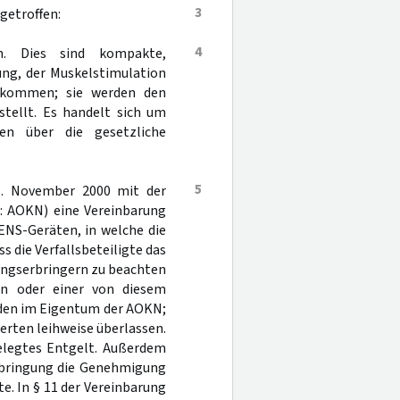
3
getroffen:
4
en. Dies sind kompakte,
ung, der Muskelstimulation
 kommen; sie werden den
tellt. Es handelt sich um
en über die gesetzliche
5
 1. November 2000 mit der
: AOKN) eine Vereinbarung
ENS-Geräten, in welche die
ss die Verfallsbeteiligte das
tungserbringern zu beachten
en oder einer von diesem
nden im Eigentum der AOKN;
herten leihweise überlassen.
gelegtes Entgelt. Außerdem
erbringung die Genehmigung
e. In § 11 der Vereinbarung