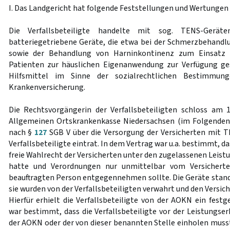
I. Das Landgericht hat folgende Feststellungen und Wertungen 
Die Verfallsbeteiligte handelte mit sog. TENS-Gerät
batteriegetriebene Geräte, die etwa bei der Schmerzbehandl
sowie der Behandlung von Harninkontinenz zum Einsatz
Patienten zur häuslichen Eigenanwendung zur Verfügung ges
Hilfsmittel im Sinne der sozialrechtlichen Bestimmung
Krankenversicherung.
Die Rechtsvorgängerin der Verfallsbeteiligten schloss am
Allgemeinen Ortskrankenkasse Niedersachsen (im Folgenden
nach §
127
SGB V über die Versorgung der Versicherten mit T
Verfallsbeteiligte eintrat. In dem Vertrag war u.a. bestimmt, da
freie Wahlrecht der Versicherten unter den zugelassenen Leis
hatte und Verordnungen nur unmittelbar vom Versichert
beauftragten Person entgegennehmen sollte. Die Geräte sta
sie wurden von der Verfallsbeteiligten verwahrt und den Versic
Hierfür erhielt die Verfallsbeteiligte von der AOKN ein fest
war bestimmt, dass die Verfallsbeteiligte vor der Leistungs
der AOKN oder der von dieser benannten Stelle einholen musst