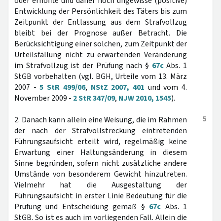
oder erhoffte und daher noch ungewisse (positive)
Entwicklung der Persönlichkeit des Täters bis zum
Zeitpunkt der Entlassung aus dem Strafvollzug
bleibt bei der Prognose außer Betracht. Die
Berücksichtigung einer solchen, zum Zeitpunkt der
Urteilsfällung nicht zu erwartenden Veränderung
im Strafvollzug ist der Prüfung nach §
67c
Abs. 1
StGB vorbehalten (vgl. BGH, Urteile vom 13. März
2007 -
5 StR 499/06
,
NStZ 2007, 401
und vom 4.
November 2009 -
2 StR 347/09
,
NJW 2010, 1545
).
5
2. Danach kann allein eine Weisung, die im Rahmen
der nach der Strafvollstreckung eintretenden
Führungsaufsicht erteilt wird, regelmäßig keine
Erwartung einer Haltungsänderung in diesem
Sinne begründen, sofern nicht zusätzliche andere
Umstände von besonderem Gewicht hinzutreten.
Vielmehr hat die Ausgestaltung der
Führungsaufsicht in erster Linie Bedeutung für die
Prüfung und Entscheidung gemäß §
67c
Abs. 1
StGB. So ist es auch im vorliegenden Fall. Allein die