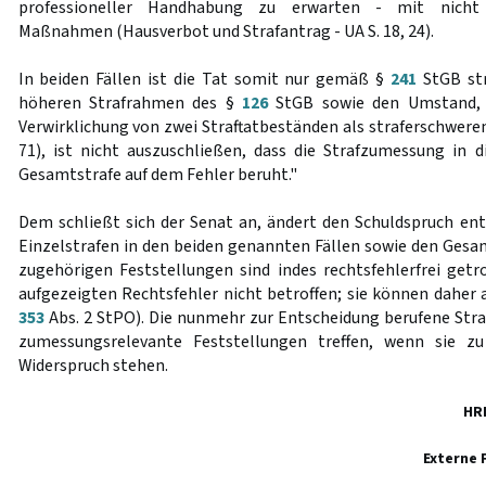
professioneller Handhabung zu erwarten - mit nicht ö
Maßnahmen (Hausverbot und Strafantrag - UA S. 18, 24).
In beiden Fällen ist die Tat somit nur gemäß §
241
StGB str
höheren Strafrahmen des §
126
StGB sowie den Umstand, 
Verwirklichung von zwei Straftatbeständen als straferschwere
71), ist nicht auszuschließen, dass die Strafzumessung in d
Gesamtstrafe auf dem Fehler beruht."
Dem schließt sich der Senat an, ändert den Schuldspruch en
Einzelstrafen in den beiden genannten Fällen sowie den Gesam
zugehörigen Feststellungen sind indes rechtsfehlerfrei ge
aufgezeigten Rechtsfehler nicht betroffen; sie können daher 
353
Abs. 2 StPO). Die nunmehr zur Entscheidung berufene St
zumessungsrelevante Feststellungen treffen, wenn sie zu
Widerspruch stehen.
HR
Externe 