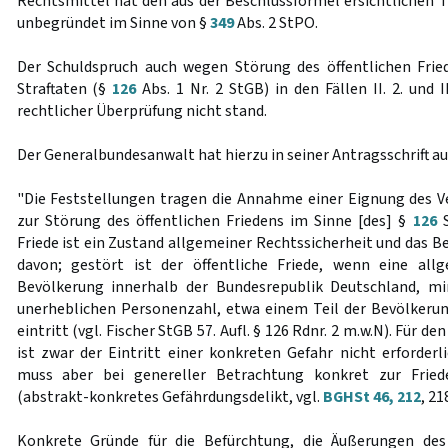
Rechtsmittel hat den aus der Beschlussformel ersichtlichen Te
unbegründet im Sinne von §
349
Abs. 2 StPO.
Der Schuldspruch auch wegen Störung des öffentlichen Fri
Straftaten (§
126
Abs. 1 Nr. 2 StGB) in den Fällen II. 2. und I
rechtlicher Überprüfung nicht stand.
Der Generalbundesanwalt hat hierzu in seiner Antragsschrift au
"Die Feststellungen tragen die Annahme einer Eignung des 
zur Störung des öffentlichen Friedens im Sinne [des] §
126
S
Friede ist ein Zustand allgemeiner Rechtssicherheit und das 
davon; gestört ist der öffentliche Friede, wenn eine al
Bevölkerung innerhalb der Bundesrepublik Deutschland, mi
unerheblichen Personenzahl, etwa einem Teil der Bevölkeru
eintritt (vgl. Fischer StGB 57. Aufl. § 126 Rdnr. 2 m.w.N). Für d
ist zwar der Eintritt einer konkreten Gefahr nicht erforderl
muss aber bei genereller Betrachtung konkret zur Fried
(abstrakt-konkretes Gefährdungsdelikt, vgl.
BGHSt 46, 212
, 21
Konkrete Gründe für die Befürchtung, die Äußerungen de