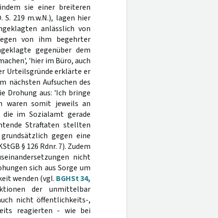
 indem sie einer breiteren
 S. 219 m.w.N.), lagen hier
ngeklagten anlässlich von
wegen von ihm begehrter
 Angeklagte gegenüber dem
machen', 'hier im Büro, auch
er Urteilsgründe erklärte er
im nächsten Aufsuchen des
ie Drohung aus: 'Ich bringe
n waren somit jeweils an
f die im Sozialamt gerade
tende Straftaten stellten
s grundsätzlich gegen eine
SKStGB § 126 Rdnr. 7). Zudem
useinandersetzungen nicht
rohungen sich aus Sorge um
keit wenden (vgl.
BGHSt 34,
ktionen der unmittelbar
uch nicht öffentlichkeits-,
eits reagierten - wie bei