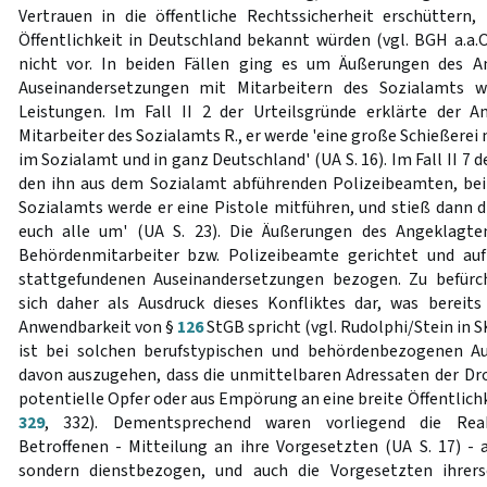
Vertrauen in die öffentliche Rechtssicherheit erschüttern,
Öffentlichkeit in Deutschland bekannt würden (vgl. BGH a.a.O.
nicht vor. In beiden Fällen ging es um Äußerungen des A
Auseinandersetzungen mit Mitarbeitern des Sozialamts 
Leistungen. Im Fall II 2 der Urteilsgründe erklärte der
Mitarbeiter des Sozialamts R., er werde 'eine große Schießerei 
im Sozialamt und in ganz Deutschland' (UA S. 16). Im Fall II 7 d
den ihn aus dem Sozialamt abführenden Polizeibeamten, be
Sozialamts werde er eine Pistole mitführen, und stieß dann d
euch alle um' (UA S. 23). Die Äußerungen des Angeklagte
Behördenmitarbeiter bzw. Polizeibeamte gerichtet und au
stattgefundenen Auseinandersetzungen bezogen. Zu befürch
sich daher als Ausdruck dieses Konfliktes dar, was bereit
Anwendbarkeit von §
126
StGB spricht (vgl. Rudolphi/Stein in 
ist bei solchen berufstypischen und behördenbezogenen A
davon auszugehen, dass die unmittelbaren Adressaten der D
potentielle Opfer oder aus Empörung an eine breite Öffentlich
329
, 332). Dementsprechend waren vorliegend die Rea
Betroffenen - Mitteilung an ihre Vorgesetzten (UA S. 17) - a
sondern dienstbezogen, und auch die Vorgesetzten ihrers