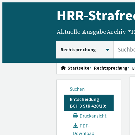
HRR
-Strafre
Aktuelle Ausgabe
Archiv
R
HRRS durchsuchen
Startseite
Rechtsprechung
B
Suchen
Entscheidung
BGH 3 StR 428/10:
Druckansicht
PDF-
Download