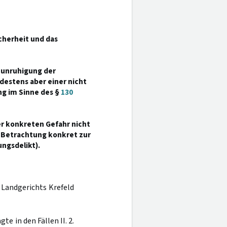
icherheit und das
Beunruhigung der
estens aber einer nicht
ng im Sinne des §
130
ner konkreten Gefahr nicht
r Betrachtung konkret zur
ngsdelikt).
s Landgerichts Krefeld
e in den Fällen II. 2.