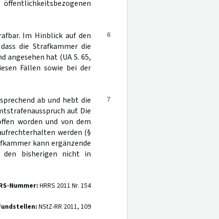
ffentlichkeitsbezogenen
6
afbar. Im Hinblick auf den
dass die Strafkammer die
nd angesehen hat (UA S. 65,
iesen Fällen sowie bei der
7
tsprechend ab und hebt die
tstrafenausspruch auf. Die
troffen worden und von dem
aufrechterhalten werden (§
rafkammer kann ergänzende
 den bisherigen nicht in
RS-Nummer:
HRRS 2011 Nr. 154
Fundstellen:
NStZ-RR 2011, 109