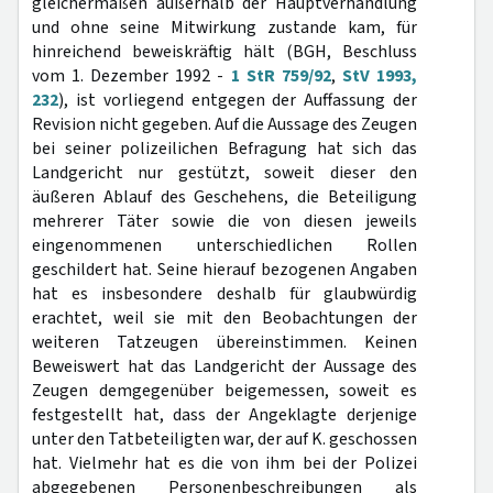
gleichermaßen außerhalb der Hauptverhandlung
und ohne seine Mitwirkung zustande kam, für
hinreichend beweiskräftig hält (BGH, Beschluss
vom 1. Dezember 1992 -
1 StR 759/92
,
StV 1993,
232
), ist vorliegend entgegen der Auffassung der
Revision nicht gegeben. Auf die Aussage des Zeugen
bei seiner polizeilichen Befragung hat sich das
Landgericht nur gestützt, soweit dieser den
äußeren Ablauf des Geschehens, die Beteiligung
mehrerer Täter sowie die von diesen jeweils
eingenommenen unterschiedlichen Rollen
geschildert hat. Seine hierauf bezogenen Angaben
hat es insbesondere deshalb für glaubwürdig
erachtet, weil sie mit den Beobachtungen der
weiteren Tatzeugen übereinstimmen. Keinen
Beweiswert hat das Landgericht der Aussage des
Zeugen demgegenüber beigemessen, soweit es
festgestellt hat, dass der Angeklagte derjenige
unter den Tatbeteiligten war, der auf K. geschossen
hat. Vielmehr hat es die von ihm bei der Polizei
abgegebenen Personenbeschreibungen als