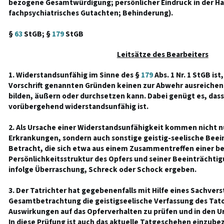
bezogene Gesamtwürdigung; persönlicher Eindruck in der H
fachpsychiatrisches Gutachten; Behinderung).
§
63
StGB; §
179
StGB
Leitsätze des Bearbeiters
1. Widerstandsunfähig im Sinne des §
179
Abs. 1 Nr. 1 StGB ist
Vorschrift genannten Gründen keinen zur Abwehr ausreichen
bilden, äußern oder durchsetzen kann. Dabei genügt es, dass
vorübergehend widerstandsunfähig ist.
2. Als Ursache einer Widerstandsunfähigkeit kommen nicht nu
Erkrankungen, sondern auch sonstige geistig-seelische Beei
Betracht, die sich etwa aus einem Zusammentreffen einer b
Persönlichkeitsstruktur des Opfers und seiner Beeinträchtig
infolge Überraschung, Schreck oder Schock ergeben.
3. Der Tatrichter hat gegebenenfalls mit Hilfe eines Sachver
Gesamtbetrachtung die geistigseelische Verfassung des Tat
Auswirkungen auf das Opferverhalten zu prüfen und in den U
In diese Prüfung ist auch das aktuelle Tatgeschehen einzube