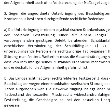
der Allgemeinheit auch ohne Vollstreckung der Maßregel zu ge
2. Gegen die angeordnete Unterbringung des Beschuldigten
Krankenhaus bestehen durchgreifende rechtliche Bedenken.
a) Die Unterbringung in einem psychiatrischen Krankenhaus 
der positiven Feststellung einer auf einem länger 
vorübergehenden geistigen Defekt beruhenden Schuldunfä
erheblichen Verminderung der Schuldfähigkeit (§
21
S
unterzubringende Person eine rechtswidrige Tat begangen hat
Störung manifestiert. Weiterhin muss die Gesamtwürdigung 
dass von ihm infolge seines Zustandes erhebliche rechtswidr
und er deshalb für die Allgemeinheit gefährlich ist.
b) Das Landgericht hat zwar rechtsfehlerfrei festgestellt, dass
Beschuldigten wegen einer krankhaften seelischen Störung bei
Taten aufgehoben war. Die Beweiswürdigung belegt aber nic
Tatbestand des sexuellen Missbrauchs widerstandsunfähig
Feststellung, die Geschädigte sei bei den sexuellen Überg
gewesen.