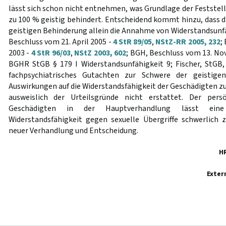
lässt sich schon nicht entnehmen, was Grundlage der Feststellu
zu 100 % geistig behindert. Entscheidend kommt hinzu, dass d
geistigen Behinderung allein die Annahme von Widerstandsunfä
Beschluss vom 21. April 2005 -
4 StR 89/05
,
NStZ-RR 2005, 232
;
2003 -
4 StR 96/03
,
NStZ 2003, 602
; BGH, Beschluss vom 13. N
BGHR StGB § 179 I Widerstandsunfähigkeit 9; Fischer, StGB, 5
fachpsychiatrisches Gutachten zur Schwere der geistig
Auswirkungen auf die Widerstandsfähigkeit der Geschädigten z
ausweislich der Urteilsgründe nicht erstattet. Der pers
Geschädigten in der Hauptverhandlung lässt ein
Widerstandsfähigkeit gegen sexuelle Übergriffe schwerlich 
neuer Verhandlung und Entscheidung.
H
Exter