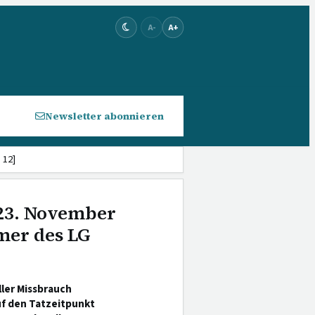
A-
A+
Newsletter abonnieren
 12]
 23. November
mer des LG
ler Missbrauch
f den Tatzeitpunkt