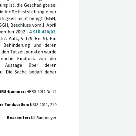
ng ist, die Geschädigte sei
ie bloße Feststellung einer
higkeit nicht belegt (BGH,
 BGH, Beschluss vom 1. April
ovember 2002 -
4 StR 438/02
,
7. Aufl., § 179 Rn. 9). Ein
en Behinderung und deren
u den Tatzeitpunkten wurde
önliche Eindruck von der
e Aussage über deren
zu. Die Sache bedarf daher
RRS-Nummer:
HRRS 2011 Nr. 12
ne Fundstellen:
NStZ 2011, 210
Bearbeiter:
Ulf Buermeyer