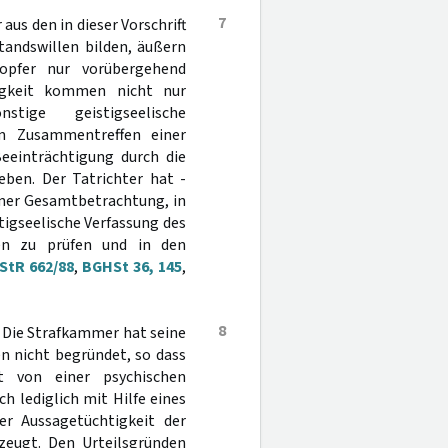
7
 aus den in dieser Vorschrift
andswillen bilden, äußern
opfer nur vorübergehend
higkeit kommen nicht nur
tige geistigseelische
em Zusammentreffen einer
Beeinträchtigung durch die
eben. Der Tatrichter hat -
iner Gesamtbetrachtung, in
tigseelische Verfassung des
en zu prüfen und in den
 StR 662/88
,
BGHSt 36, 145
,
8
 Die Strafkammer hat seine
n nicht begründet, so dass
t von einer psychischen
h lediglich mit Hilfe eines
er Aussagetüchtigkeit der
zeugt. Den Urteilsgründen