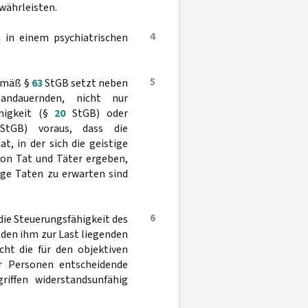
währleisten.
4
 in einem psychiatrischen
5
gemäß §
63
StGB setzt neben
andauernden, nicht nur
higkeit (§
20
StGB) oder
tGB) voraus, dass die
, in der sich die geistige
von Tat und Täter ergeben,
ige Taten zu erwarten sind
6
 die Steuerungsfähigkeit des
 den ihm zur Last liegenden
ht die für den objektiven
er Personen entscheidende
riffen widerstandsunfähig