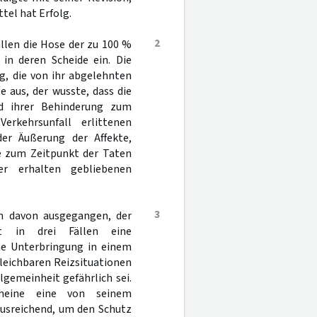
tel hat Erfolg.
2
ällen die Hose der zu 100 %
 in deren Scheide ein. Die
g, die von ihr abgelehnten
e aus, der wusste, dass die
nd ihrer Behinderung zum
rkehrsunfall erlittenen
der Äußerung der Affekte,
te zum Zeitpunkt der Taten
er erhalten gebliebenen
3
en davon ausgegangen, der
it in drei Fällen eine
ine Unterbringung in einem
leichbaren Reizsituationen
lgemeinheit gefährlich sei.
cheine eine von seinem
ausreichend, um den Schutz