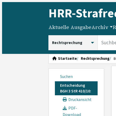
HRR
-Strafre
Aktuelle Ausgabe
Archiv
R
HRRS durchsuchen
Startseite
Rechtsprechung
B
Suchen
Entscheidung
BGH 3 StR 410/10:
Druckansicht
PDF-
Download