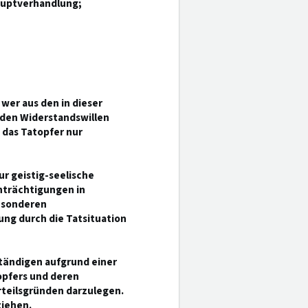
auptverhandlung;
, wer aus den in dieser
den Widerstandswillen
 das Tatopfer nur
r geistig-seelische
nträchtigungen in
esonderen
ung durch die Tatsituation
ständigen aufgrund einer
opfers und deren
rteilsgründen darzulegen.
ziehen.