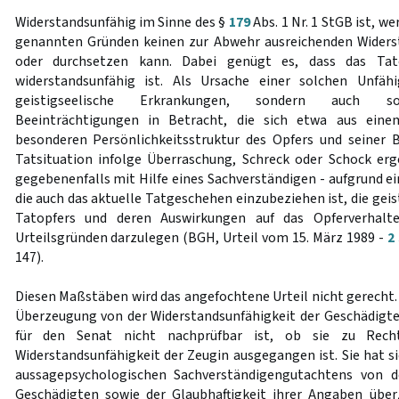
Widerstandsunfähig im Sinne des §
179
Abs. 1 Nr. 1 StGB ist, wer
genannten Gründen keinen zur Abwehr ausreichenden Widerst
oder durchsetzen kann. Dabei genügt es, dass das Tat
widerstandsunfähig ist. Als Ursache einer solchen Unfä
geistigseelische Erkrankungen, sondern auch sons
Beeinträchtigungen in Betracht, die sich etwa aus ein
besonderen Persönlichkeitsstruktur des Opfers und seiner 
Tatsituation infolge Überraschung, Schreck oder Schock erg
gegebenenfalls mit Hilfe eines Sachverständigen - aufgrund e
die auch das aktuelle Tatgeschehen einzubeziehen ist, die geis
Tatopfers und deren Auswirkungen auf das Opferverhalt
Urteilsgründen darzulegen (BGH, Urteil vom 15. März 1989 -
2
147).
Diesen Maßstäben wird das angefochtene Urteil nicht gerecht.
Überzeugung von der Widerstandsunfähigkeit der Geschädigte
für den Senat nicht nachprüfbar ist, ob sie zu Rech
Widerstandsunfähigkeit der Zeugin ausgegangen ist. Sie hat sic
aussagepsychologischen Sachverständigengutachtens von d
Geschädigten sowie der Glaubhaftigkeit ihrer Angaben über