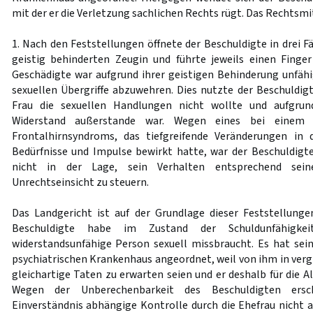
mit der er die Verletzung sachlichen Rechts rügt. Das Rechtsmit
1. Nach den Feststellungen öffnete der Beschuldigte in drei F
geistig behinderten Zeugin und führte jeweils einen Finger
Geschädigte war aufgrund ihrer geistigen Behinderung unfähi
sexuellen Übergriffe abzuwehren. Dies nutzte der Beschuldigt
Frau die sexuellen Handlungen nicht wollte und aufgru
Widerstand außerstande war. Wegen eines bei einem Ve
Frontalhirnsyndroms, das tiefgreifende Veränderungen in 
Bedürfnisse und Impulse bewirkt hatte, war der Beschuldig
nicht in der Lage, sein Verhalten entsprechend sein
Unrechtseinsicht zu steuern.
Das Landgericht ist auf der Grundlage dieser Feststellung
Beschuldigte habe im Zustand der Schuldunfähigke
widerstandsunfähige Person sexuell missbraucht. Es hat se
psychiatrischen Krankenhaus angeordnet, weil von ihm in verg
gleichartige Taten zu erwarten seien und er deshalb für die Al
Wegen der Unberechenbarkeit des Beschuldigten ers
Einverständnis abhängige Kontrolle durch die Ehefrau nicht 