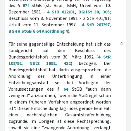
des §
67f
StGB (st. Rspr.; BGH, Urteil vom 10.
Dezember 1981 -
4 StR 622/81
,
BGHSt 30, 305
;
Beschluss vom 8. November 1991 - 2 StR 401/91;
Urteil vom 11. September 1997 -
4 StR 287/97
,
BGHR StGB § 64 Anordnung 4
).
4
Für seine gegenteilige Entscheidung hat sich das
Landgericht auf den Beschluss des
Bundesgerichtshofs vom 30. März 1992 (
4 StR
108/92
,
NStZ 1992, 432
) bezogen. Der
Bundesgerichtshof hat darin ausgesprochen, die
Anordnung der Unterbringung in einer
Entziehungsanstalt sei bei Vorliegen der
Voraussetzungen des §
64
StGB "auch dann
zwingend" anzuordnen, "wenn die Maßregel schon
in einem früheren Verfahren angeordnet worden
ist". Dieser Entscheidung lag indes gerade kein Fall
einer nachträglichen Gesamtstrafenbildung
zugrunde. Im Übrigen ist diese Rechtsprechung,
soweit sie eine "zwingende Anordnung" verlangt