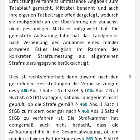
Ermittlungsverfahrens umfassende Angaben zum
Tatablauf gemacht, Mittäter benannt und auch
ihre eigenen Tatbeiträge offen dargelegt, wodurch
sie maßgeblich an der Überführung der zunächst
nicht geständigen Mittäter mitgewirkt hat. Die
geleistete Aufklärungshilfe hat das Landgericht
nach Verneinung der Annahme eines minder
schweren Falles lediglich im Rahmen der
konkreten Strafzumessung als allgemeinen
Strafmilderungsgrund berücksichtigt.
4
Dies ist rechtsfehlerhaft; denn obwohl nach den
getroffenen Feststellungen die Voraussetzungen
des §
46b
Abs. 1 Satz 1 Nr. 1 StGB, §
100a
Abs. 2 Nr. 1
Buchst. n StPO vorlagen, hat das Landgericht nicht
geprüft, ob die Strafe gemäß §
46b
Abs. 1 Satz 1
StGB zu mildern oder gar nach §
46b
Abs. 1 Satz 4
StGB zu verfahren ist. Die Strafkammer hat
demgemäß auch nicht bedacht, dass die
Aufklärungshilfe in die Gesamtabwägung, ob ein
minder schwerer Fall im Sinne des §
263
Abs. 5 StGB