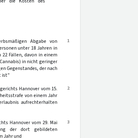
er die Kosten des
1
erbsmäßigen Abgabe von
ersonen unter 18 Jahren in
 22 Fällen, davon in einem
Cannabis) in nicht geringer
gen Gegenstandes, der nach
 ist"
2
sgerichts Hannover vom 15.
iheitsstrafe von einem Jahr
erlaubnis aufrechterhalten
3
ichts Hannover vom 29. Mai
ng der dort gebildeten
m Jahr und