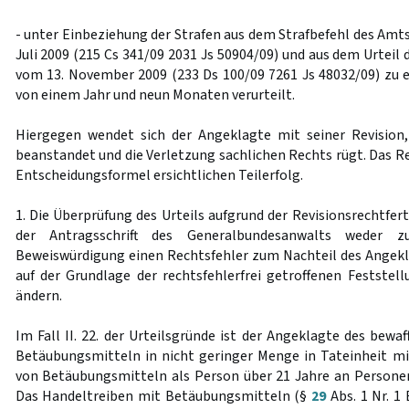
- unter Einbeziehung der Strafen aus dem Strafbefehl des Amt
Juli 2009 (215 Cs 341/09 2031 Js 50904/09) und aus dem Urtei
vom 13. November 2009 (233 Ds 100/09 7261 Js 48032/09) zu e
von einem Jahr und neun Monaten verurteilt.
Hiergegen wendet sich der Angeklagte mit seiner Revision,
beanstandet und die Verletzung sachlichen Rechts rügt. Das R
Entscheidungsformel ersichtlichen Teilerfolg.
1. Die Überprüfung des Urteils aufgrund der Revisionsrechtfe
der Antragsschrift des Generalbundesanwalts weder 
Beweiswürdigung einen Rechtsfehler zum Nachteil des Angek
auf der Grundlage der rechtsfehlerfrei getroffenen Feststel
ändern.
Im Fall II. 22. der Urteilsgründe ist der Angeklagte des bew
Betäubungsmitteln in nicht geringer Menge in Tateinheit 
von Betäubungsmitteln als Person über 21 Jahre an Personen
Das Handeltreiben mit Betäubungsmitteln (§
29
Abs. 1 Nr. 1 