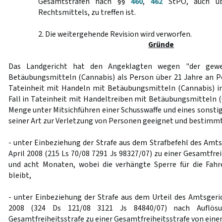
Gesamtstrafen nach §§
460
,
462
StPO, auch üb
Rechtsmittels, zu treffen ist.
2. Die weitergehende Revision wird verworfen.
Gründe
Das Landgericht hat den Angeklagten wegen "der gew
Betäubungsmitteln (Cannabis) als Person über 21 Jahre an P
Tateinheit mit Handeln mit Betäubungsmitteln (Cannabis) in
Fall in Tateinheit mit Handeltreiben mit Betäubungsmitteln (
Menge unter Mitsichführen einer Schusswaffe und eines sonsti
seiner Art zur Verletzung von Personen geeignet und bestimmt
- unter Einbeziehung der Strafe aus dem Strafbefehl des Amt
April 2008 (215 Ls 70/08 7291 Js 98327/07) zu einer Gesamtfre
und acht Monaten, wobei die verhängte Sperre für die Fahr
bleibt,
- unter Einbeziehung der Strafe aus dem Urteil des Amtsger
2008 (324 Ds 121/08 3121 Js 84840/07) nach Auflösu
Gesamtfreiheitsstrafe zu einer Gesamtfreiheitsstrafe von eine