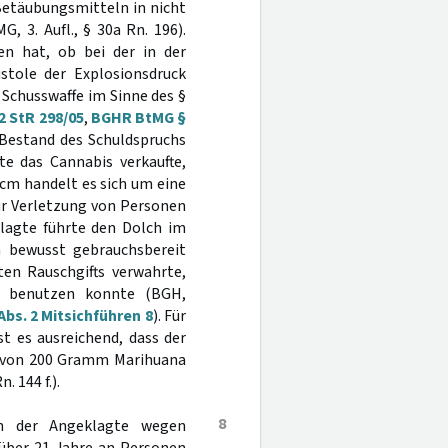
Betäubungsmitteln in nicht
, 3. Aufl., § 30a Rn. 196).
en hat, ob bei der in der
stole der Explosionsdruck
 Schusswaffe im Sinne des §
2 StR 298/05
,
BGHR BtMG §
n Bestand des Schuldspruchs
e das Cannabis verkaufte,
cm handelt es sich um eine
ur Verletzung von Personen
klagte führte den Dolch im
n bewusst gebrauchsbereit
n Rauschgifts verwahrte,
d benutzen konnte (BGH,
bs. 2 Mitsichführen 8
). Für
st es ausreichend, dass der
e von 200 Gramm Marihuana
 144 f.).
8
ich der Angeklagte wegen