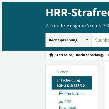
HRR
-Strafre
Aktuelle Ausgabe
Archiv
R
HRRS durchsuchen
Startseite
Rechtsprechung
B
Suchen
Entscheidung
BGH 3 StR 353/10:
Druckansicht
PDF-
Download