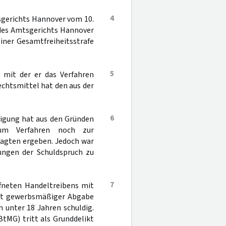
4
sgerichts Hannover vom 10.
l des Amtsgerichts Hannover
iner Gesamtfreiheitsstrafe
5
 mit der er das Verfahren
echtsmittel hat den aus der
6
rtigung hat aus den Gründen
zum Verfahren noch zur
lagten ergeben. Jedoch war
lungen der Schuldspruch zu
7
affneten Handeltreibens mit
mit gewerbsmäßiger Abgabe
 unter 18 Jahren schuldig.
BtMG) tritt als Grunddelikt