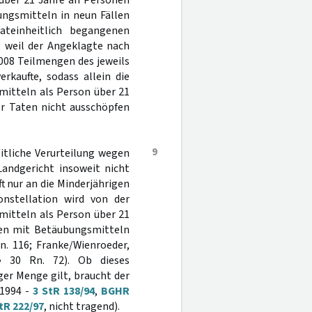
über 21 Jahre an Personen
ungsmitteln in neun Fällen
ateinheitlich begangenen
 weil der Angeklagte nach
008 Teilmengen des jeweils
rkaufte, sodass allein die
itteln als Person über 21
er Taten nicht ausschöpfen
9
heitliche Verurteilung wegen
Landgericht insoweit nicht
t nur an die Minderjährigen
konstellation wird von der
itteln als Person über 21
ben mit Betäubungsmitteln
n. 116; Franke/Wienroeder,
§ 30 Rn. 72). Ob dieses
er Menge gilt, braucht der
 1994 -
3 StR 138/94
,
BGHR
tR 222/97
, nicht tragend).