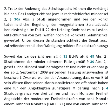
2. Trotz der Änderung des Schuldspruchs können die verhäng
bleiben. Das Landgericht hat jeweils rechtsfehlerfrei minder s
2, §
30a
Abs. 3 StGB angenommen und bei der konkre
tateinheitliche Begehung der weggefallenen Straftatbest
berücksichtigt. Im Fall II. 22. der Urteilsgründe hat es zu Last
Mitsichführen von zwei Waffen noch die konkrete Gefährlichke
gewertet. Unter diesen Umständen schließt der Senat aus,
zutreffender rechtlicher Würdigung mildere Einzelstrafen ausg
Soweit das Landgericht gemäß §
31
BtMG aF, §
49
Abs. 2 
Strafrahmen der minder schweren Fälle gemäß §
30
Abs. 2,
gesetzliche Mindestmaß herabgesetzt und nicht erkennbar ge
der ab 1. September 2009 geltenden Fassung anzuwenden ist
beschwert. Zwar wäre unter der Voraussetzung, dass er vor Er
sein Wissen über seinen Marihuanalieferanten offenbart haben
eine für den Angeklagten günstigere Milderung nach §
4
Strafobergrenze von drei Jahren und neun Monaten Freihei
Angesichts der moderaten Freiheitsstrafen von acht Monaten (
einem Jahr drei Monaten (Fall II. 21.) und von einem Jahr acht 