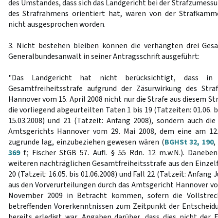
des Umstandes, dass sich das Landgericht bei der Strafzumess
des Strafrahmens orientiert hat, wären von der Strafkamme
nicht ausgesprochen worden.
3. Nicht bestehen bleiben können die verhängten drei Gesa
Generalbundesanwalt in seiner Antragsschrift ausgeführt:
"Das Landgericht hat nicht berücksichtigt, dass in
Gesamtfreiheitsstrafe aufgrund der Zäsurwirkung des Stra
Hannover vom 15. April 2008 nicht nur die Strafe aus diesem Str
die vorliegend abgeurteilten Taten 1 bis 19 (Tatzeiten: 01.06. b
15.03.2008) und 21 (Tatzeit: Anfang 2008), sondern auch die
Amtsgerichts Hannover vom 29. Mai 2008, dem eine am 12
zugrunde lag, einzubeziehen gewesen wären (
BGHSt 32, 190
,
369
f.; Fischer StGB 57. Aufl. § 55 Rdn. 12 m.w.N.). Danebe
weiteren nachträglichen Gesamtfreiheitsstrafe aus den Einzelfr
20 (Tatzeit: 16.05. bis 01.06.2008) und Fall 22 (Tatzeit: Anfang
aus den Vorverurteilungen durch das Amtsgericht Hannover vom
November 2009 in Betracht kommen, sofern die Vollstrec
betreffenden Vorerkenntnissen zum Zeitpunkt der Entscheid
bereits erledigt war. Angaben darüber, dass dies nicht der F