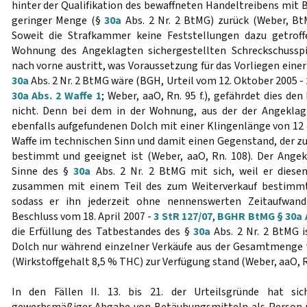
hinter der Qualifikation des bewaffneten Handeltreibens mit 
geringer Menge (§
30a
Abs. 2 Nr. 2 BtMG) zurück (Weber, BtMG
Soweit die Strafkammer keine Feststellungen dazu getroff
Wohnung des Angeklagten sichergestellten Schreckschusspi
nach vorne austritt, was Voraussetzung für das Vorliegen einer
30a
Abs. 2 Nr. 2 BtMG wäre (BGH, Urteil vom 12. Oktober 2005 -
30a Abs. 2 Waffe 1
; Weber, aaO, Rn. 95 f.), gefährdet dies de
nicht. Denn bei dem in der Wohnung, aus der der Angeklagt
ebenfalls aufgefundenen Dolch mit einer Klingenlänge von 12 
Waffe im technischen Sinn und damit einen Gegenstand, der z
bestimmt und geeignet ist (Weber, aaO, Rn. 108). Der Ange
Sinne des §
30a
Abs. 2 Nr. 2 BtMG mit sich, weil er diese
zusammen mit einem Teil des zum Weiterverkauf bestimmte
sodass er ihn jederzeit ohne nennenswerten Zeitaufwan
Beschluss vom 18. April 2007 -
3 StR 127/07
,
BGHR BtMG § 30a A
die Erfüllung des Tatbestandes des §
30a
Abs. 2 Nr. 2 BtMG i
Dolch nur während einzelner Verkäufe aus der Gesamtmeng
(Wirkstoffgehalt 8,5 % THC) zur Verfügung stand (Weber, aaO, Rn.
In den Fällen II. 13. bis 21. der Urteilsgründe hat s