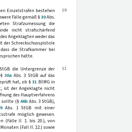
10
ten Einzelstrafen bestehen
chwere Fälle gemäß §
30
Abs.
ten Strafzumessung die
ände nicht strafschärfend
en des Angeklagten weder das
it der Schreckschusspistole
 dass die Strafkammer bei
esprochen hätte.
11
StGB die Untergrenze der
 §
30a
Abs. 3 StGB auf das
prüft hat, ob §
31
BtMG in
, ist der Angeklagte nicht
öffnung des Hauptverfahrens
 sollte (§
46b
Abs. 3 StGB),
9
Abs. 1 StGB mit einer
tsstrafe möglich gewesen.
Fälle II. 1. bis 20.), von
Monaten (Fall II. 22.) sowie