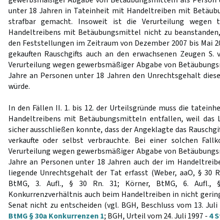
gewerbsmäßiger Abgabe von Betäubungsmitteln als Person 
unter 18 Jahren in Tateinheit mit Handeltreiben mit Betäub
strafbar gemacht. Insoweit ist die Verurteilung wegen t
Handeltreibens mit Betäubungsmittel nicht zu beanstanden,
den Feststellungen im Zeitraum von Dezember 2007 bis Mai 2
gekauften Rauschgifts auch an den erwachsenen Zeugen S. ve
Verurteilung wegen gewerbsmäßiger Abgabe von Betäubungsm
Jahre an Personen unter 18 Jahren den Unrechtsgehalt dies
würde.
In den Fällen II. 1. bis 12. der Urteilsgründe muss die tatein
Handeltreibens mit Betäubungsmitteln entfallen, weil das 
sicher ausschließen konnte, dass der Angeklagte das Rauschgif
verkaufte oder selbst verbrauchte. Bei einer solchen Fall
Verurteilung wegen gewerbsmäßiger Abgabe von Betäubungsm
Jahre an Personen unter 18 Jahren auch der im Handeltrei
liegende Unrechtsgehalt der Tat erfasst (Weber, aaO, § 30 R
BtMG, 3. Aufl., § 30 Rn. 31; Körner, BtMG, 6. Aufl., 
Konkurrenzverhältnis auch beim Handeltreiben in nicht gering
Senat nicht zu entscheiden (vgl. BGH, Beschluss vom 13. Juli
BtMG § 30a Konkurrenzen 1
; BGH, Urteil vom 24. Juli 1997 -
4 S