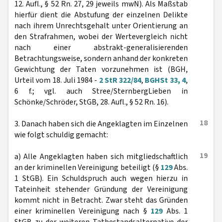
12. Aufl., § 52 Rn. 27, 29 jeweils mwN). Als Maßstab
hierfür dient die Abstufung der einzelnen Delikte
nach ihrem Unrechtsgehalt unter Orientierung an
den Strafrahmen, wobei der Wertevergleich nicht
nach einer abstrakt-generalisierenden
Betrachtungsweise, sondern anhand der konkreten
Gewichtung der Taten vorzunehmen ist (BGH,
Urteil vom 18. Juli 1984 -
2 StR 322/84
,
BGHSt 33, 4
,
6 f.; vgl. auch Stree/SternbergLieben in
Schönke/Schröder, StGB, 28. Aufl., § 52 Rn. 16).
18
3. Danach haben sich die Angeklagten im Einzelnen
wie folgt schuldig gemacht:
19
a) Alle Angeklagten haben sich mitgliedschaftlich
an der kriminellen Vereinigung beteiligt (§
129
Abs.
1 StGB). Ein Schuldspruch auch wegen hierzu in
Tateinheit stehender Gründung der Vereinigung
kommt nicht in Betracht. Zwar steht das Gründen
einer kriminellen Vereinigung nach §
129
Abs. 1