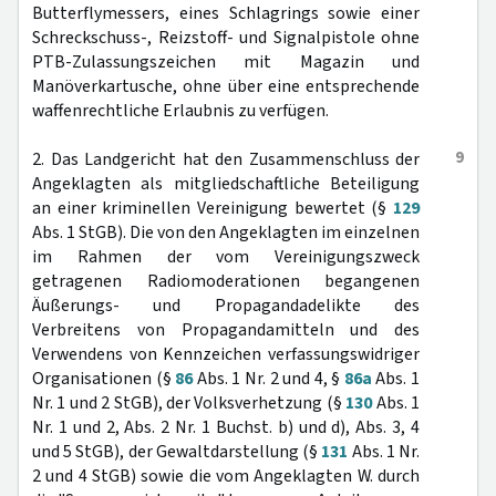
Butterflymessers, eines Schlagrings sowie einer
Schreckschuss-, Reizstoff- und Signalpistole ohne
PTB-Zulassungszeichen mit Magazin und
Manöverkartusche, ohne über eine entsprechende
waffenrechtliche Erlaubnis zu verfügen.
9
2. Das Landgericht hat den Zusammenschluss der
Angeklagten als mitgliedschaftliche Beteiligung
an einer kriminellen Vereinigung bewertet (§
129
Abs. 1 StGB). Die von den Angeklagten im einzelnen
im Rahmen der vom Vereinigungszweck
getragenen Radiomoderationen begangenen
Äußerungs- und Propagandadelikte des
Verbreitens von Propagandamitteln und des
Verwendens von Kennzeichen verfassungswidriger
Organisationen (§
86
Abs. 1 Nr. 2 und 4, §
86a
Abs. 1
Nr. 1 und 2 StGB), der Volksverhetzung (§
130
Abs. 1
Nr. 1 und 2, Abs. 2 Nr. 1 Buchst. b) und d), Abs. 3, 4
und 5 StGB), der Gewaltdarstellung (§
131
Abs. 1 Nr.
2 und 4 StGB) sowie die vom Angeklagten W. durch