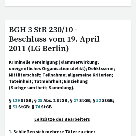
BGH 3 StR 230/10 -
Beschluss vom 19. April
2011 (LG Berlin)
Kriminelle Vereinigung (Klammerwirkung;
uneigentliches Organisationsdelikt); Deliktsserie;
Mittäterschaft; Teilnahme; allgemeine Kriterien;
Tateinheit; Tatmehrheit; Einziehung
(Sachgesamtheit; Sammlung).
§
129
StGB; §
25
Abs. 2 StGB; §
27
StGB; §
52
StGB;
§
53
StGB; §
74
StGB
Leitsätze des Bearbeiters
1. Schließen sich mehrere Täter zu einer