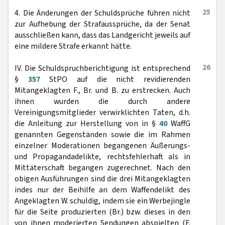
25
4. Die Änderungen der Schuldsprüche führen nicht
zur Aufhebung der Strafaussprüche, da der Senat
ausschließen kann, dass das Landgericht jeweils auf
eine mildere Strafe erkannt hätte.
26
IV. Die Schuldspruchberichtigung ist entsprechend
§
357
StPO auf die nicht revidierenden
Mitangeklagten F., Br. und B. zu erstrecken. Auch
ihnen wurden die durch andere
Vereinigungsmitglieder verwirklichten Taten, d.h.
die Anleitung zur Herstellung von in §
40
WaffG
genannten Gegenständen sowie die im Rahmen
einzelner Moderationen begangenen Äußerungs-
und Propagandadelikte, rechtsfehlerhaft als in
Mittäterschaft begangen zugerechnet. Nach den
obigen Ausführungen sind die drei Mitangeklagten
indes nur der Beihilfe an dem Waffendelikt des
Angeklagten W. schuldig, indem sie ein Werbejingle
für die Seite produzierten (Br.) bzw. dieses in den
von ihnen moderierten Sendungen abspielten (F.