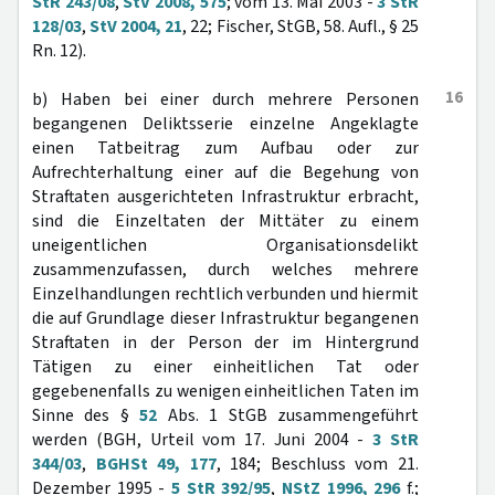
StR 243/08
,
StV 2008, 575
; vom 13. Mai 2003 -
3 StR
128/03
,
StV 2004, 21
, 22; Fischer, StGB, 58. Aufl., § 25
Rn. 12).
16
b) Haben bei einer durch mehrere Personen
begangenen Deliktsserie einzelne Angeklagte
einen Tatbeitrag zum Aufbau oder zur
Aufrechterhaltung einer auf die Begehung von
Straftaten ausgerichteten Infrastruktur erbracht,
sind die Einzeltaten der Mittäter zu einem
uneigentlichen Organisationsdelikt
zusammenzufassen, durch welches mehrere
Einzelhandlungen rechtlich verbunden und hiermit
die auf Grundlage dieser Infrastruktur begangenen
Straftaten in der Person der im Hintergrund
Tätigen zu einer einheitlichen Tat oder
gegebenenfalls zu wenigen einheitlichen Taten im
Sinne des §
52
Abs. 1 StGB zusammengeführt
werden (BGH, Urteil vom 17. Juni 2004 -
3 StR
344/03
,
BGHSt 49, 177
, 184; Beschluss vom 21.
Dezember 1995 -
5 StR 392/95
,
NStZ 1996, 296
f.;