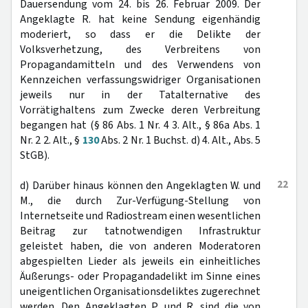
Dauersendung vom 24. bis 26. Februar 2009. Der
Angeklagte R. hat keine Sendung eigenhändig
moderiert, so dass er die Delikte der
Volksverhetzung, des Verbreitens von
Propagandamitteln und des Verwendens von
Kennzeichen verfassungswidriger Organisationen
jeweils nur in der Tatalternative des
Vorrätighaltens zum Zwecke deren Verbreitung
begangen hat (§ 86 Abs. 1 Nr. 4 3. Alt., § 86a Abs. 1
Nr. 2 2. Alt., §
130
Abs. 2 Nr. 1 Buchst. d) 4. Alt., Abs. 5
StGB).
22
d) Darüber hinaus können den Angeklagten W. und
M., die durch Zur-Verfügung-Stellung von
Internetseite und Radiostream einen wesentlichen
Beitrag zur tatnotwendigen Infrastruktur
geleistet haben, die von anderen Moderatoren
abgespielten Lieder als jeweils ein einheitliches
Äußerungs- oder Propagandadelikt im Sinne eines
uneigentlichen Organisationsdeliktes zugerechnet
werden. Den Angeklagten P. und R. sind die von