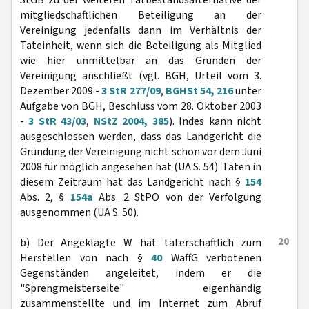
StGB zu der weiteren Tatbestandsalternative der
mitgliedschaftlichen Beteiligung an der
Vereinigung jedenfalls dann im Verhältnis der
Tateinheit, wenn sich die Beteiligung als Mitglied
wie hier unmittelbar an das Gründen der
Vereinigung anschließt (vgl. BGH, Urteil vom 3.
Dezember 2009 -
3 StR 277/09
,
BGHSt 54, 216
unter
Aufgabe von BGH, Beschluss vom 28. Oktober 2003
-
3 StR 43/03
,
NStZ 2004, 385
). Indes kann nicht
ausgeschlossen werden, dass das Landgericht die
Gründung der Vereinigung nicht schon vor dem Juni
2008 für möglich angesehen hat (UA S. 54). Taten in
diesem Zeitraum hat das Landgericht nach §
154
Abs. 2, §
154a
Abs. 2 StPO von der Verfolgung
ausgenommen (UA S. 50).
20
b) Der Angeklagte W. hat täterschaftlich zum
Herstellen von nach §
40
WaffG verbotenen
Gegenständen angeleitet, indem er die
"Sprengmeisterseite" eigenhändig
zusammenstellte und im Internet zum Abruf