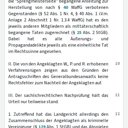
die "Sprengmeisterseite" begangene Anleitung zur
Herstellung von nach §
40
WaffG verbotenen
Gegenständen (§ 52 Abs. 1 Nr. 4, § 40 Abs. 1 i.V.m.
Anlage 2 Abschnitt 1 Nr. 1.3.4 WaffG) hat es den
jeweils anderen Mitgliedern als mittäterschaftlich
begangene Taten zugerechnet (§
25
Abs. 2 StGB).
Dabei hat es alle Äußerungs- und
Propagandadelikte jeweils als eine einheitliche Tat
im Rechtssinne angesehen.
10
II. Die von den Angeklagten W., P. und R. erhobenen
Verfahrensrügen zeigen aus den Gründen der
Antragsschriften des Generalbundesanwalts keine
Rechtsfehler zum Nachteil der Angeklagten auf.
11
III. Der sachlichrechtlichen Nachprüfung hält das
Urteil nur teilweise stand.
12
1. Zutreffend hat das Landgericht allerdings den
Zusammenschluss der Angeklagten als kriminelle
Vereinigung (§
129
Abs. 1 StGB) und das Abspielen