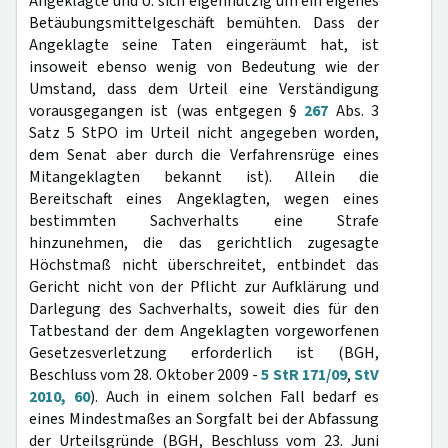
Angeklagte und U. sich eigennützig um ein eigenes
Betäubungsmittelgeschäft bemühten. Dass der
Angeklagte seine Taten eingeräumt hat, ist
insoweit ebenso wenig von Bedeutung wie der
Umstand, dass dem Urteil eine Verständigung
vorausgegangen ist (was entgegen §
267
Abs. 3
Satz 5 StPO im Urteil nicht angegeben worden,
dem Senat aber durch die Verfahrensrüge eines
Mitangeklagten bekannt ist). Allein die
Bereitschaft eines Angeklagten, wegen eines
bestimmten Sachverhalts eine Strafe
hinzunehmen, die das gerichtlich zugesagte
Höchstmaß nicht überschreitet, entbindet das
Gericht nicht von der Pflicht zur Aufklärung und
Darlegung des Sachverhalts, soweit dies für den
Tatbestand der dem Angeklagten vorgeworfenen
Gesetzesverletzung erforderlich ist (BGH,
Beschluss vom 28. Oktober 2009 -
5 StR 171/09
,
StV
2010, 60
). Auch in einem solchen Fall bedarf es
eines Mindestmaßes an Sorgfalt bei der Abfassung
der Urteilsgründe (BGH, Beschluss vom 23. Juni