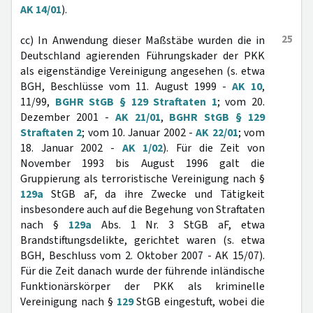
AK 14/01
).
25
cc) In Anwendung dieser Maßstäbe wurden die in
Deutschland agierenden Führungskader der PKK
als eigenständige Vereinigung angesehen (s. etwa
BGH, Beschlüsse vom 11. August 1999 -
AK 10
,
11/99,
BGHR StGB § 129 Straftaten 1
; vom 20.
Dezember 2001 -
AK 21/01
,
BGHR StGB § 129
Straftaten 2
; vom 10. Januar 2002 -
AK 22/01
; vom
18. Januar 2002 -
AK 1/02
). Für die Zeit von
November 1993 bis August 1996 galt die
Gruppierung als terroristische Vereinigung nach §
129a
StGB aF, da ihre Zwecke und Tätigkeit
insbesondere auch auf die Begehung von Straftaten
nach §
129a
Abs. 1 Nr. 3 StGB aF, etwa
Brandstiftungsdelikte, gerichtet waren (s. etwa
BGH, Beschluss vom 2. Oktober 2007 - AK 15/07).
Für die Zeit danach wurde der führende inländische
Funktionärskörper der PKK als kriminelle
Vereinigung nach §
129
StGB eingestuft, wobei die