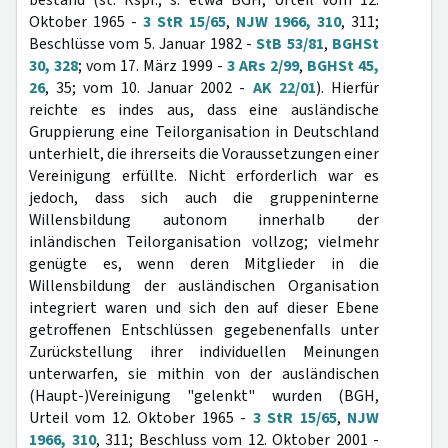
bestand (st. Rspr.; s. etwa BGH, Urteil vom 12.
Oktober 1965 -
3 StR 15/65
,
NJW 1966, 310
, 311;
Beschlüsse vom 5. Januar 1982 -
StB 53/81
,
BGHSt
30, 328
; vom 17. März 1999 -
3 ARs 2/99
,
BGHSt 45,
26
, 35; vom 10. Januar 2002 -
AK 22/01
). Hierfür
reichte es indes aus, dass eine ausländische
Gruppierung eine Teilorganisation in Deutschland
unterhielt, die ihrerseits die Voraussetzungen einer
Vereinigung erfüllte. Nicht erforderlich war es
jedoch, dass sich auch die gruppeninterne
Willensbildung autonom innerhalb der
inländischen Teilorganisation vollzog; vielmehr
genügte es, wenn deren Mitglieder in die
Willensbildung der ausländischen Organisation
integriert waren und sich den auf dieser Ebene
getroffenen Entschlüssen gegebenenfalls unter
Zurückstellung ihrer individuellen Meinungen
unterwarfen, sie mithin von der ausländischen
(Haupt-)Vereinigung "gelenkt" wurden (BGH,
Urteil vom 12. Oktober 1965 -
3 StR 15/65
,
NJW
1966, 310
, 311; Beschluss vom 12. Oktober 2001 -