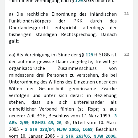
- kriminelle Vereinigung nach §
129
StGB bildeten.
21
a) Die rechtliche Einordnung des inländischen
Funktionärskörpers der PKK durch das
Oberlandesgericht entspricht allerdings der
bisherigen ständigen Rechtsprechung. Danach
galt:
22
aa) Als Vereinigung im Sinne der §§
129
ff. StGB ist
der auf eine gewisse Dauer angelegte, freiwillige
organisatorische Zusammenschluss von
mindestens drei Personen zu verstehen, die bei
Unterordnung des Willens des Einzelnen unter den
Willen der Gesamtheit gemeinsame Zwecke
verfolgen und unter sich derart in Beziehung
stehen, dass sie sich untereinander als
einheitlicher Verband fühlen (st. Rspr.; s. aus
neuerer Zeit BGH, Beschluss vom 17. März 1999 -
3
ARs 2/99
,
BGHSt 45, 26
, 35; Urteil vom 10. März
2005 -
3 StR 233/04
,
NJW 2005, 1668
; Beschluss
vom 10. Januar 2006 -
3 StR 263/05
,
NJW 2006,