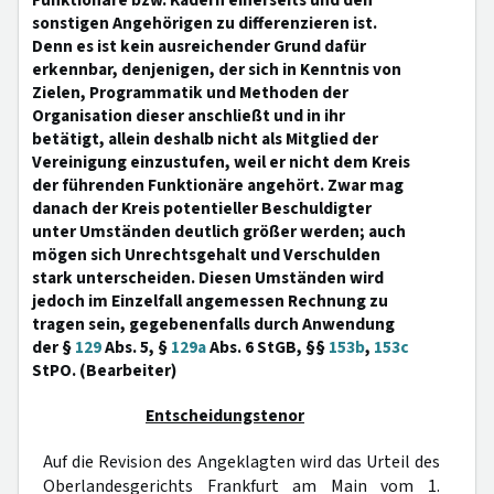
Funktionäre bzw. Kadern einerseits und den
sonstigen Angehörigen zu differenzieren ist.
Denn es ist kein ausreichender Grund dafür
erkennbar, denjenigen, der sich in Kenntnis von
Zielen, Programmatik und Methoden der
Organisation dieser anschließt und in ihr
betätigt, allein deshalb nicht als Mitglied der
Vereinigung einzustufen, weil er nicht dem Kreis
der führenden Funktionäre angehört. Zwar mag
danach der Kreis potentieller Beschuldigter
unter Umständen deutlich größer werden; auch
mögen sich Unrechtsgehalt und Verschulden
stark unterscheiden. Diesen Umständen wird
jedoch im Einzelfall angemessen Rechnung zu
tragen sein, gegebenenfalls durch Anwendung
der §
129
Abs. 5, §
129a
Abs. 6 StGB, §§
153b
,
153c
StPO. (Bearbeiter)
Entscheidungstenor
Auf die Revision des Angeklagten wird das Urteil des
Oberlandesgerichts Frankfurt am Main vom 1.