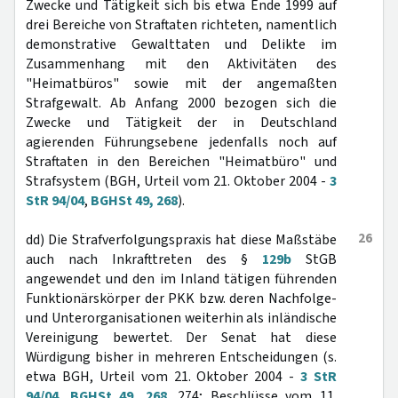
Zwecke und Tätigkeit sich bis etwa Ende 1999 auf
drei Bereiche von Straftaten richteten, namentlich
demonstrative Gewalttaten und Delikte im
Zusammenhang mit den Aktivitäten des
"Heimatbüros" sowie mit der angemaßten
Strafgewalt. Ab Anfang 2000 bezogen sich die
Zwecke und Tätigkeit der in Deutschland
agierenden Führungsebene jedenfalls noch auf
Straftaten in den Bereichen "Heimatbüro" und
Strafsystem (BGH, Urteil vom 21. Oktober 2004 -
3
StR 94/04
,
BGHSt 49, 268
).
26
dd) Die Strafverfolgungspraxis hat diese Maßstäbe
auch nach Inkrafttreten des §
129b
StGB
angewendet und den im Inland tätigen führenden
Funktionärskörper der PKK bzw. deren Nachfolge-
und Unterorganisationen weiterhin als inländische
Vereinigung bewertet. Der Senat hat diese
Würdigung bisher in mehreren Entscheidungen (s.
etwa BGH, Urteil vom 21. Oktober 2004 -
3 StR
94/04
,
BGHSt 49, 268
, 274; Beschlüsse vom 11.