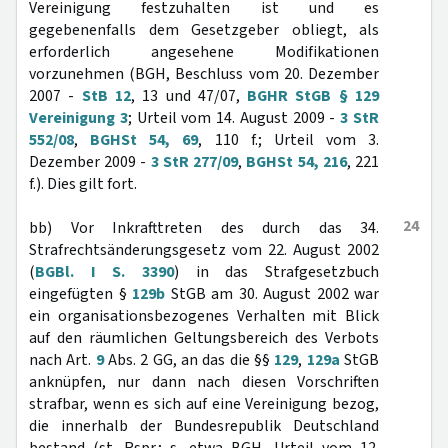
Vereinigung festzuhalten ist und es
gegebenenfalls dem Gesetzgeber obliegt, als
erforderlich angesehene Modifikationen
vorzunehmen (BGH, Beschluss vom 20. Dezember
2007 -
StB 12
, 13 und 47/07,
BGHR StGB § 129
Vereinigung 3
; Urteil vom 14. August 2009 -
3 StR
552/08
,
BGHSt 54, 69
, 110 f.; Urteil vom 3.
Dezember 2009 -
3 StR 277/09
,
BGHSt 54, 216
, 221
f.). Dies gilt fort.
24
bb) Vor Inkrafttreten des durch das 34.
Strafrechtsänderungsgesetz vom 22. August 2002
(
BGBl. I S. 3390
) in das Strafgesetzbuch
eingefügten §
129b
StGB am 30. August 2002 war
ein organisationsbezogenes Verhalten mit Blick
auf den räumlichen Geltungsbereich des Verbots
nach Art.
9
Abs. 2 GG, an das die §§
129
,
129a
StGB
anknüpfen, nur dann nach diesen Vorschriften
strafbar, wenn es sich auf eine Vereinigung bezog,
die innerhalb der Bundesrepublik Deutschland