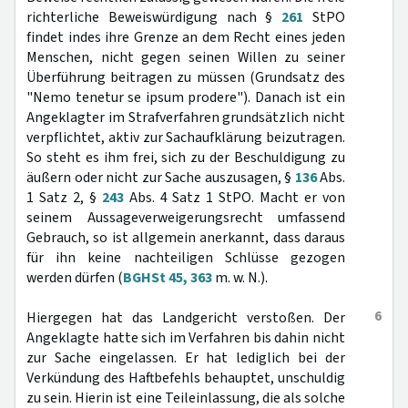
richterliche Beweiswürdigung nach §
261
StPO
findet indes ihre Grenze an dem Recht eines jeden
Menschen, nicht gegen seinen Willen zu seiner
Überführung beitragen zu müssen (Grundsatz des
"Nemo tenetur se ipsum prodere"). Danach ist ein
Angeklagter im Strafverfahren grundsätzlich nicht
verpflichtet, aktiv zur Sachaufklärung beizutragen.
So steht es ihm frei, sich zu der Beschuldigung zu
äußern oder nicht zur Sache auszusagen, §
136
Abs.
1 Satz 2, §
243
Abs. 4 Satz 1 StPO. Macht er von
seinem Aussageverweigerungsrecht umfassend
Gebrauch, so ist allgemein anerkannt, dass daraus
für ihn keine nachteiligen Schlüsse gezogen
werden dürfen (
BGHSt 45, 363
m. w. N.).
6
Hiergegen hat das Landgericht verstoßen. Der
Angeklagte hatte sich im Verfahren bis dahin nicht
zur Sache eingelassen. Er hat lediglich bei der
Verkündung des Haftbefehls behauptet, unschuldig
zu sein. Hierin ist eine Teileinlassung, die als solche