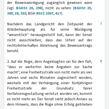
der Beweiswürdigung zugänglich gewesen wäre
(vgl.
BGHSt 20, 298
), nicht zu sehen (
BGHSt 25,
365
;
38, 302
; BGH
NStZ 2007, 417
).
7
Nachdem das Landgericht den Zeitpunkt der
Alibibehauptung als für seine Würdigung
"wesentlich" herausgestellt hat, kann der Senat
nicht ausschließen, dass das Urteil auf der
rechtsfehlerhaften Ablehnung des Beweisantrags
beruht.
8
2. Auf die Rüge, dem Angeklagten sei für den Fall,
"dass er weiterhin keine Angaben zur Sache
macht", eine Freiheitsstrafe von nicht mehr als vier
Jahren und sechs Monaten zugesichert worden,
weshalb mit der Verhängung einer fünfjährigen
Freiheitsstrafe der Grundsatz fairer
Verfahrensgestaltung verletzt worden sei, kommt
es nicht mehr an. Der Senat sieht jedoch Anlass zu
dem Hinweis, dass die Rüge ohne Erfolg geblieben