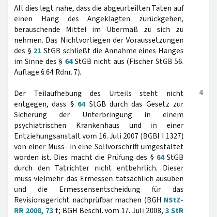
All dies legt nahe, dass die abgeurteilten Taten auf
einen Hang des Angeklagten zurückgehen,
berauschende Mittel im Übermaß zu sich zu
nehmen. Das Nichtvorliegen der Voraussetzungen
des §
21
StGB schließt die Annahme eines Hanges
im Sinne des §
64
StGB nicht aus (Fischer StGB 56.
Auflage § 64 Rdnr. 7).
4
Der Teilaufhebung des Urteils steht nicht
entgegen, dass §
64
StGB durch das Gesetz zur
Sicherung der Unterbringung in einem
psychiatrischen Krankenhaus und in einer
Entziehungsanstalt vom 16. Juli 2007 (BGBI I 1327)
von einer Muss- in eine Sollvorschrift umgestaltet
worden ist. Dies macht die Prüfung des §
64
StGB
durch den Tatrichter nicht entbehrlich. Dieser
muss vielmehr das Ermessen tatsächlich ausüben
und die Ermessensentscheidung für das
Revisionsgericht nachprüfbar machen (BGH
NStZ-
RR 2008, 73
f.; BGH Beschl. vom 17. Juli 2008,
3 StR