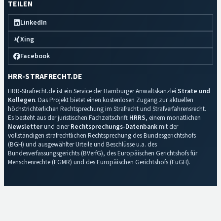
TEILEN
LinkedIn
Xing
Facebook
HRR-STRAFRECHT.DE
HRR-Strafrecht.de ist ein Service der Hamburger Anwaltskanzlei
Strate und
Kollegen
. Das Projekt bietet einen kostenlosen Zugang zur aktuellen
höchstrichterlichen Rechtsprechung im Strafrecht und Strafverfahrensrecht.
Es besteht aus der juristischen Fachzeitschrift
HRRS
, einem monatlichen
Newsletter
und einer
Rechtsprechungs-Datenbank
mit der
vollständigen strafrechtlichen Rechtsprechung des Bundesgerichtshofs
(BGH) und ausgewählter Urteile und Beschlüsse u.a. des
Bundesverfassungsgerichts (BVerfG), des Europäischen Gerichtshofs für
Menschenrechte (EGMR) und des Europäischen Gerichtshofs (EuGH).
Impressum
·
Datenschutz