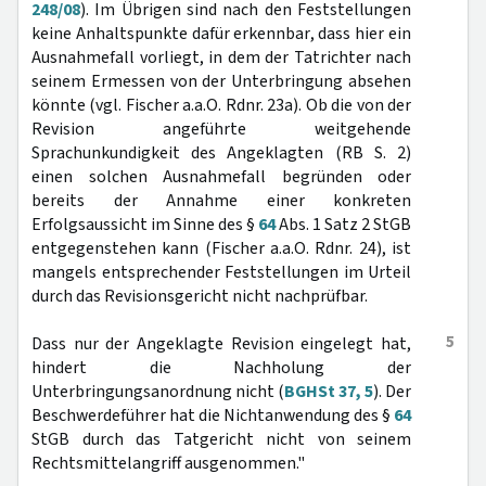
248/08
). Im Übrigen sind nach den Feststellungen
keine Anhaltspunkte dafür erkennbar, dass hier ein
Ausnahmefall vorliegt, in dem der Tatrichter nach
seinem Ermessen von der Unterbringung absehen
könnte (vgl. Fischer a.a.O. Rdnr. 23a). Ob die von der
Revision angeführte weitgehende
Sprachunkundigkeit des Angeklagten (RB S. 2)
einen solchen Ausnahmefall begründen oder
bereits der Annahme einer konkreten
Erfolgsaussicht im Sinne des §
64
Abs. 1 Satz 2 StGB
entgegenstehen kann (Fischer a.a.O. Rdnr. 24), ist
mangels entsprechender Feststellungen im Urteil
durch das Revisionsgericht nicht nachprüfbar.
5
Dass nur der Angeklagte Revision eingelegt hat,
hindert die Nachholung der
Unterbringungsanordnung nicht (
BGHSt 37, 5
). Der
Beschwerdeführer hat die Nichtanwendung des §
64
StGB durch das Tatgericht nicht von seinem
Rechtsmittelangriff ausgenommen."