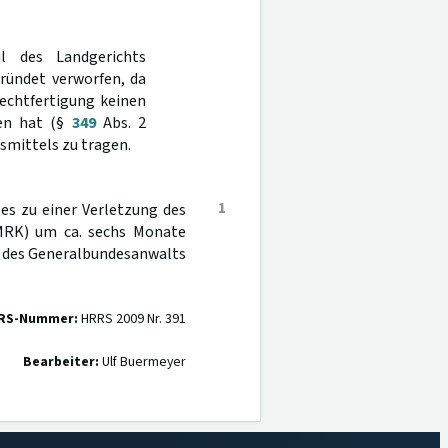
l des Landgerichts
ründet verworfen, da
rechtfertigung keinen
ben hat (§
349
Abs. 2
smittels zu tragen.
1
es zu einer Verletzung des
MRK) um ca. sechs Monate
t des Generalbundesanwalts
RS-Nummer:
HRRS 2009 Nr. 391
Bearbeiter:
Ulf Buermeyer