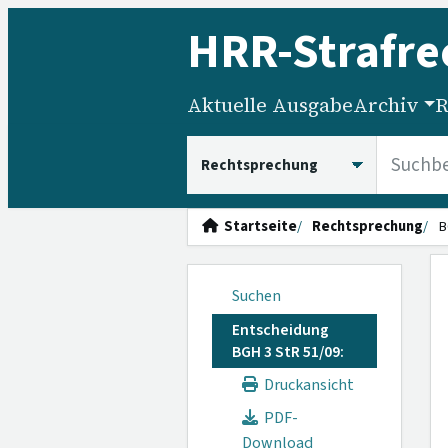
HRR
-Strafre
Aktuelle Ausgabe
Archiv
R
HRRS durchsuchen
Startseite
Rechtsprechung
B
Suchen
Entscheidung
BGH 3 StR 51/09:
Druckansicht
PDF-
Download