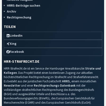
HRRS-Beiträge suchen
Archiv
Rechtsprechung
TEILEN
LinkedIn
Xing
Facebook
HRR-STRAFRECHT.DE
HRR-Strafrecht.de ist ein Service der Hamburger Anwaltskanzlei
Strate und
Kollegen
. Das Projekt bietet einen kostenlosen Zugang zur aktuellen
höchstrichterlichen Rechtsprechung im Strafrecht und Strafverfahrensrecht.
Es besteht aus der juristischen Fachzeitschrift
HRRS
, einem monatlichen
Newsletter
und einer
Rechtsprechungs-Datenbank
mit der
vollständigen strafrechtlichen Rechtsprechung des Bundesgerichtshofs
(BGH) und ausgewählter Urteile und Beschlüsse u.a. des
Bundesverfassungsgerichts (BVerfG), des Europäischen Gerichtshofs für
Menschenrechte (EGMR) und des Europäischen Gerichtshofs (EuGH).