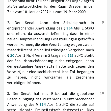
Taten sind nicht Teil der Tätigkeit des Angeklagten
als Verantwortlicher für den Raum Dresden in der
Zeit vom 10. Januar 2007 bis zum 19. März 2009.
9
2. Der Senat kann den Schuldspruch in
entsprechender Anwendung des §
354
Abs. 1 StPO
umstellen, da auszuschließen ist, dass in einer
neuen Hauptverhandlung Feststellungen getroffen
werden können, die eine Verurteilung wegen zweier
materiellrechtlich selbstständiger Vergehen nach
§
20
Abs. 1 Nr. 4 VereinsG tragen. §
265
StPO steht
der Schuldspruchänderung nicht entgegen; denn
der geständige Angeklagte hätte sich gegen den
Vorwurf, nur eine sachlichrechtliche Tat begangen
zu haben, nicht wirksamer als geschehen
verteidigen können.
10
3. Der Senat hat mit Blick auf die gebotene
Beschleunigung des Verfahrens in entsprechender
Anwendung des §
354
Abs. 1 StPO die Strafe auf
sechs Monate Freiheitsstrafe festgesetzt. Dies