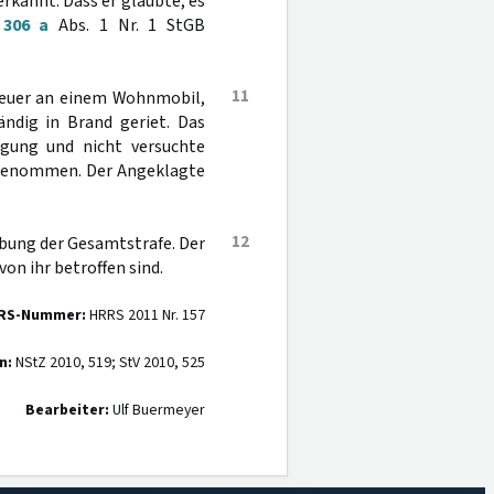
rkannt. Dass er glaubte, es
§
306 a
Abs. 1 Nr. 1 StGB
11
e Feuer an einem Wohnmobil,
ndig in Brand geriet. Das
igung und nicht versuchte
enommen. Der Angeklagte
12
hebung der Gesamtstrafe. Der
von ihr betroffen sind.
RS-Nummer:
HRRS 2011 Nr. 157
n:
NStZ 2010, 519; StV 2010, 525
Bearbeiter:
Ulf Buermeyer