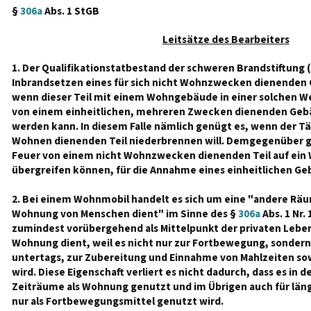
§
306a
Abs. 1 StGB
Leitsätze des Bearbeiters
1. Der Qualifikationstatbestand der schweren Brandstiftung 
Inbrandsetzen eines für sich nicht Wohnzwecken dienenden G
wenn dieser Teil mit einem Wohngebäude in einer solchen We
von einem einheitlichen, mehreren Zwecken dienenden Ge
werden kann. In diesem Falle nämlich genügt es, wenn der Tä
Wohnen dienenden Teil niederbrennen will. Demgegenüber ge
Feuer von einem nicht Wohnzwecken dienenden Teil auf ei
übergreifen können, für die Annahme eines einheitlichen Geb
2. Bei einem Wohnmobil handelt es sich um eine "andere Räum
Wohnung von Menschen dient" im Sinne des §
306a
Abs. 1 Nr.
zumindest vorübergehend als Mittelpunkt der privaten Lebe
Wohnung dient, weil es nicht nur zur Fortbewegung, sonder
untertags, zur Zubereitung und Einnahme von Mahlzeiten so
wird. Diese Eigenschaft verliert es nicht dadurch, dass es in 
Zeiträume als Wohnung genutzt und im Übrigen auch für läng
nur als Fortbewegungsmittel genutzt wird.