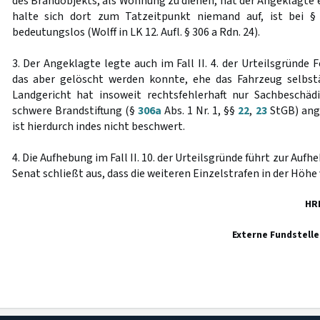
des Brandobjekts, als Wohnung zu dienen, hat der Angeklagte e
halte sich dort zum Tatzeitpunkt niemand auf, ist bei 
bedeutungslos (Wolff in LK 12. Aufl. § 306 a Rdn. 24).
3. Der Angeklagte legte auch im Fall II. 4. der Urteilsgründ
das aber gelöscht werden konnte, ehe das Fahrzeug selbstä
Landgericht hat insoweit rechtsfehlerhaft nur Sachbeschäd
schwere Brandstiftung (§
306a
Abs. 1 Nr. 1, §§
22
,
23
StGB) ang
ist hierdurch indes nicht beschwert.
4. Die Aufhebung im Fall II. 10. der Urteilsgründe führt zur Auf
Senat schließt aus, dass die weiteren Einzelstrafen in der Höhe 
HR
Externe Fundstelle