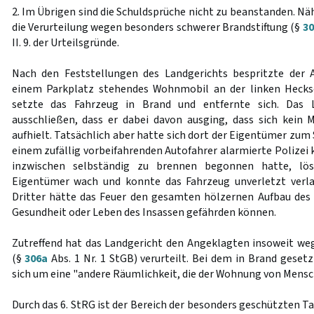
2. Im Übrigen sind die Schuldsprüche nicht zu beanstanden. Nä
die Verurteilung wegen besonders schwerer Brandstiftung (§
3
II. 9. der Urteilsgründe.
Nach den Feststellungen des Landgerichts bespritzte der 
einem Parkplatz stehendes Wohnmobil an der linken Hecks
setzte das Fahrzeug in Brand und entfernte sich. Das 
ausschließen, dass er dabei davon ausging, dass sich kei
aufhielt. Tatsächlich aber hatte sich dort der Eigentümer zum 
einem zufällig vorbeifahrenden Autofahrer alarmierte Polizei
inzwischen selbständig zu brennen begonnen hatte, lös
Eigentümer wach und konnte das Fahrzeug unverletzt verla
Dritter hätte das Feuer den gesamten hölzernen Aufbau des
Gesundheit oder Leben des Insassen gefährden können.
Zutreffend hat das Landgericht den Angeklagten insoweit we
(§
306a
Abs. 1 Nr. 1 StGB) verurteilt. Bei dem in Brand gese
sich um eine "andere Räumlichkeit, die der Wohnung von Mensc
Durch das 6. StRG ist der Bereich der besonders geschützten T