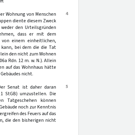
f.
4
s der Wohnung von Menschen
huppen diente diesem Zweck
h weder den Urteilsgründen
ehmen, dass er mit dem
von einem einheitlichen,
ann, bei dem die die Tat
 allein den nicht zum Wohnen
06a Rdn. 12 m. w. N.). Allein
pen auf das Wohnhaus hätte
 Gebäudes nicht.
5
Der Senat ist daher daran
1 StGB) umzustellen. Die
ven Tatgeschehen können
r Gebäude noch zur Kenntnis
rgreifen des Feuers auf das
, die den bisherigen nicht