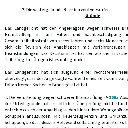
2. Die weitergehende Revision wird verworfen.
Gründe
Das Landgericht hat den Angeklagten wegen schwerer Bran
Brandstiftung in fünf Fällen und Sachbeschädigung i
Gesamtfreiheitsstrafe von sechs Jahren und sechs Monaten ver
sich die Revision des Angeklagten mit Verfahrensrügen s
Beanstandungen. Das Rechtsmittel hat den aus der Entschei
Teilerfolg. Im Übrigen ist es unbegründet.
Das Landgericht hat sich aufgrund einer rechtsfehlerfre
überzeugt, dass der Angeklagte während eines Zeitraums von g
Fällen fremde Sachen in Brand gesetzt hat.
1. Die Verurteilung wegen schwerer Brandstiftung (§
306a
Abs. 
der Urteilsgründe hält rechtlicher Überprüfung nicht stan
entschloss sich der Angeklagte, den hinter dem Wohngebäude
Schuppen anzuzünden. Mit Feuerzeugbenzin und Grillanz
Schuppen, so dass dessen Holzwand selbständig brannte. Es be