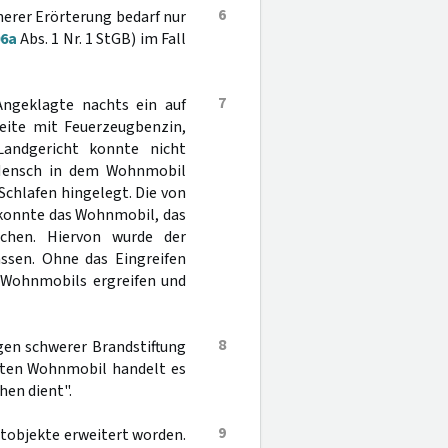
6
herer Erörterung bedarf nur
06a
Abs. 1 Nr. 1 StGB) im Fall
7
Angeklagte nachts ein auf
eite mit Feuerzeugbenzin,
Landgericht konnte nicht
n Mensch in dem Wohnmobil
Schlafen hingelegt. Die von
 konnte das Wohnmobil, das
chen. Hiervon wurde der
ssen. Ohne das Eingreifen
 Wohnmobils ergreifen und
8
gen schwerer Brandstiftung
tzten Wohnmobil handelt es
hen dient".
9
atobjekte erweitert worden.