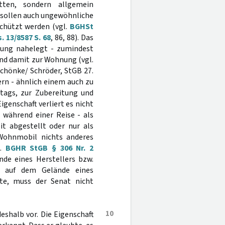
ten, sondern allgemein
 sollen auch ungewöhnliche
chützt werden (vgl.
BGHSt
 13/8587 S. 68
, 86, 88). Das
nung nahelegt - zumindest
nd damit zur Wohnung (vgl.
Schönke/ Schröder, StGB 27.
dern - ähnlich einem auch zu
tags, zur Zubereitung und
genschaft verliert es nicht
 während einer Reise - als
t abgestellt oder nur als
 Wohnmobil nichts anderes
l.
BGHR StGB § 306 Nr. 2
nde eines Herstellers bzw.
g auf dem Gelände eines
te, muss der Senat nicht
10
deshalb vor. Die Eigenschaft