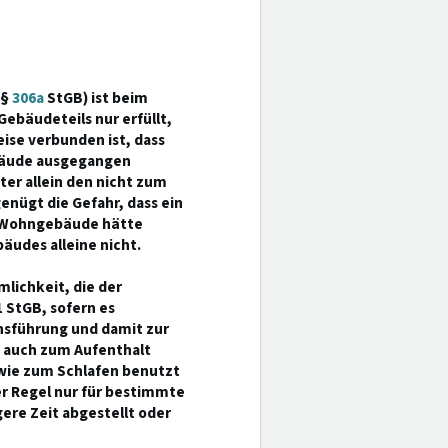
(§
306a
StGB) ist beim
ebäudeteils nur erfüllt,
ise verbunden ist, dass
bäude ausgegangen
ter allein den nicht zum
nügt die Gefahr, dass ein
n Wohngebäude hätte
äudes alleine nicht.
lichkeit, die der
 1 StGB, sofern es
nsführung und damit zur
n auch zum Aufenthalt
wie zum Schlafen benutzt
der Regel nur für bestimmte
ere Zeit abgestellt oder