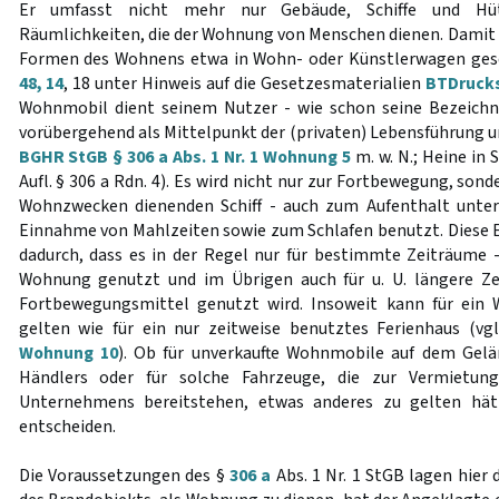
Er umfasst nicht mehr nur Gebäude, Schiffe und Hüt
Räumlichkeiten, die der Wohnung von Menschen dienen. Damit
Formen des Wohnens etwa in Wohn- oder Künstlerwagen ges
48, 14
, 18 unter Hinweis auf die Gesetzesmaterialien
BTDrucks.
Wohnmobil dient seinem Nutzer - wie schon seine Bezeich
vorübergehend als Mittelpunkt der (privaten) Lebensführung u
BGHR StGB § 306 a Abs. 1 Nr. 1 Wohnung 5
m. w. N.; Heine in 
Aufl. § 306 a Rdn. 4). Es wird nicht nur zur Fortbewegung, son
Wohnzwecken dienenden Schiff - auch zum Aufenthalt unter
Einnahme von Mahlzeiten sowie zum Schlafen benutzt. Diese Ei
dadurch, dass es in der Regel nur für bestimmte Zeiträume -
Wohnung genutzt und im Übrigen auch für u. U. längere Zei
Fortbewegungsmittel genutzt wird. Insoweit kann für ein
gelten wie für ein nur zeitweise benutztes Ferienhaus (vg
Wohnung 10
). Ob für unverkaufte Wohnmobile auf dem Gelä
Händlers oder für solche Fahrzeuge, die zur Vermietun
Unternehmens bereitstehen, etwas anderes zu gelten hät
entscheiden.
Die Voraussetzungen des §
306 a
Abs. 1 Nr. 1 StGB lagen hier 