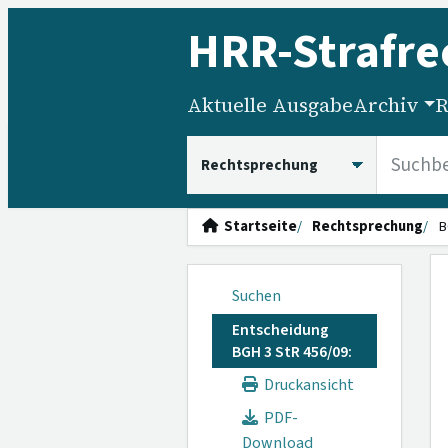
HRR
-Strafre
Aktuelle Ausgabe
Archiv
R
HRRS durchsuchen
Startseite
Rechtsprechung
B
Suchen
Entscheidung
BGH 3 StR 456/09:
Druckansicht
PDF-
Download