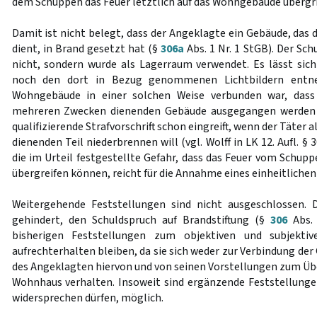
dem Schuppen das Feuer letztlich auf das Wohngebäude übergrif
Damit ist nicht belegt, dass der Angeklagte ein Gebäude, da
dient, in Brand gesetzt hat (§
306a
Abs. 1 Nr. 1 StGB). Der Sc
nicht, sondern wurde als Lagerraum verwendet. Es lässt sic
noch den dort in Bezug genommenen Lichtbildern entn
Wohngebäude in einer solchen Weise verbunden war, dass 
mehreren Zwecken dienenden Gebäude ausgegangen werden k
qualifizierende Strafvorschrift schon eingreift, wenn der Täter
dienenden Teil niederbrennen will (vgl. Wolff in LK 12. Aufl. § 3
die im Urteil festgestellte Gefahr, dass das Feuer vom Schup
übergreifen können, reicht für die Annahme eines einheitlichen
Weitergehende Feststellungen sind nicht ausgeschlossen. 
gehindert, den Schuldspruch auf Brandstiftung (§
306
Abs. 
bisherigen Feststellungen zum objektiven und subjekti
aufrechterhalten bleiben, da sie sich weder zur Verbindung de
des Angeklagten hiervon und von seinen Vorstellungen zum Übe
Wohnhaus verhalten. Insoweit sind ergänzende Feststellungen
widersprechen dürfen, möglich.