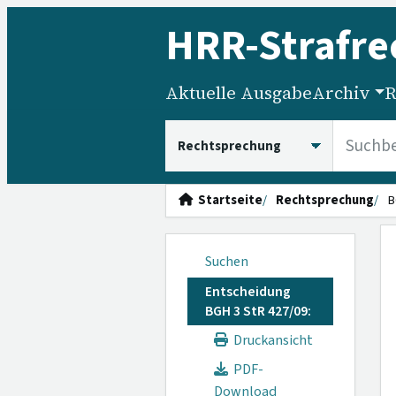
HRR
-Strafre
Aktuelle Ausgabe
Archiv
R
HRRS durchsuchen
Startseite
Rechtsprechung
B
Suchen
Entscheidung
BGH 3 StR 427/09:
Druckansicht
PDF-
Download