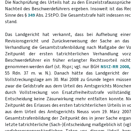
Die Nachprüfung des Urteils hat zu den Einzelstrafaussprüch
Nachteil des Beschwerdeführers ergeben. Insoweit ist das R
Sinne des §
349
Abs. 2 StPO. Die Gesamtstrafe hält indessen re
stand.
Das Landgericht hat verkannt, dass bei Aufhebung eine
Revisionsgericht und Zurückverweisung der Sache an das
Verhandlung die Gesamtstrafenbildung nach Maßgabe der Vo
Zeitpunkt der ersten tatrichterlichen Verhandlung vo
Beschwerdeführer ein früher erlangter Rechtsvorteil nich
genommen werden darf (st. Rspr.; vgl. nur BGH
NStZ-RR 2008,
55 Rdn. 37 m. w. N.). Danach hätte das Landgericht der 
Vollstreckungslage am 30. Mai 2008 zu Grunde legen müssen
zwar die Geldstrafe aus dem Urteil des Amtsgerichts Mönche
durch Vollstreckung von Ersatzfreiheitsstrafe vollständi
Entscheidung keine Zäsurwirkung mehr entfalten konnte. Ni
Zeitpunkt des Erlasses des ersten tatrichterlichen Urteils in v
aus dem Urteil des Amtsgerichts Neuss vom 19. März 2007.
Gesamtstrafenbildung der Zeitpunkt des in jener Sache ergan
letzte tatrichterliche (Sach-)Entscheidung maßgeblich ist (vgl.