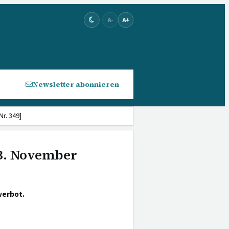
A-
A+
Newsletter abonnieren
r. 349]
 3. November
verbot.