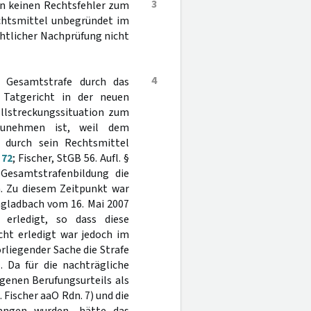
3
en keinen Rechtsfehler zum
echtsmittel unbegründet im
chtlicher Nachprüfung nicht
4
r Gesamtstrafe durch das
 Tatgericht in der neuen
llstreckungssituation zum
rzunehmen ist, weil dem
t durch sein Rechtsmittel
 72
; Fischer, StGB 56. Aufl. §
Gesamtstrafenbildung die
. Zu diesem Zeitpunkt war
ngladbach vom 16. Mai 2007
g erledigt, so dass diese
cht erledigt war jedoch im
orliegender Sache die Strafe
 Da für die nachträgliche
genen Berufungsurteils als
 Fischer aaO Rdn. 7) und die