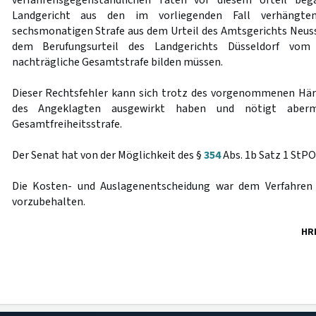
verfahrensgegenständlichen Taten vor diesem Urteil be
Landgericht aus den im vorliegenden Fall verhängten
sechsmonatigen Strafe aus dem Urteil des Amtsgerichts Neuss 
dem Berufungsurteil des Landgerichts Düsseldorf vom
nachträgliche Gesamtstrafe bilden müssen.
Dieser Rechtsfehler kann sich trotz des vorgenommenen Här
des Angeklagten ausgewirkt haben und nötigt aber
Gesamtfreiheitsstrafe.
Der Senat hat von der Möglichkeit des §
354
Abs. 1b Satz 1 StP
Die Kosten- und Auslagenentscheidung war dem Verfahr
vorzubehalten.
HR