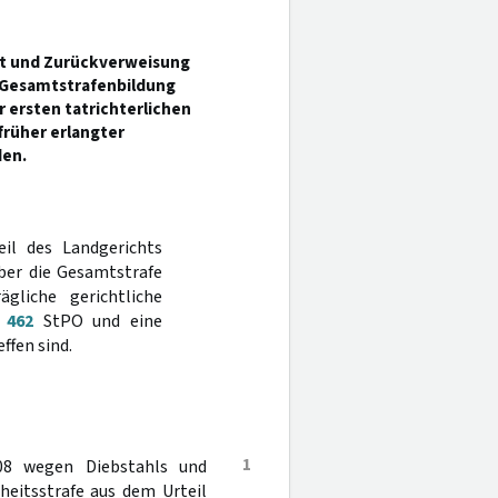
ht und Zurückverweisung
e Gesamtstrafenbildung
 ersten tatrichterlichen
rüher erlangter
den.
eil des Landgerichts
ber die Gesamtstrafe
gliche gerichtliche
,
462
StPO und eine
ffen sind.
1
08 wegen Diebstahls und
heitsstrafe aus dem Urteil