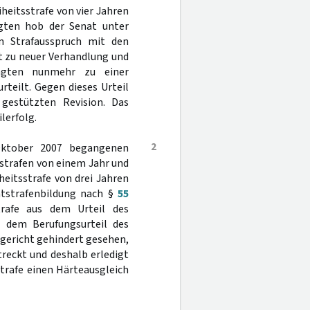
heitsstrafe von vier Jahren
agten hob der Senat unter
m Strafausspruch mit den
t zu neuer Verhandlung und
agten nunmehr zu einer
teilt. Gegen dieses Urteil
gestützten Revision. Das
lerfolg.
2
Oktober 2007 begangenen
sstrafen von einem Jahr und
eitsstrafe von drei Jahren
mtstrafenbildung nach §
55
trafe aus dem Urteil des
 dem Berufungsurteil des
dgericht gehindert gesehen,
treckt und deshalb erledigt
trafe einen Härteausgleich