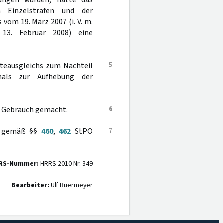
gangen wurden, hätte das
 Einzelstrafen und der
vom 19. März 2007 (i. V. m.
 13. Februar 2008) eine
5
teausgleichs zum Nachteil
mals zur Aufhebung der
6
O Gebrauch gemacht.
7
en gemäß §§
460
,
462
StPO
RS-Nummer:
HRRS 2010 Nr. 349
Bearbeiter:
Ulf Buermeyer