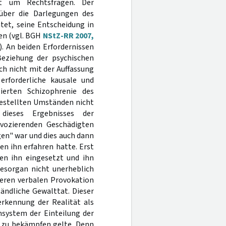
it um Rechtsfragen. Der
über die Darlegungen des
tet, seine Entscheidung in
en (vgl. BGH
NStZ-RR 2007,
.). An beiden Erfordernissen
Beziehung der psychischen
ch nicht mit der Auffassung
erforderliche kausale und
erten Schizophrenie des
gestellten Umständen nicht
dieses Ergebnisses der
ovozierenden Geschädigten
en" war und dies auch dann
en ihn erfahren hatte. Erst
en ihn eingesetzt und ihn
esorgan nicht unerheblich
teren verbalen Provokation
ändliche Gewalttat. Dieser
erkennung der Realität als
nsystem der Einteilung der
s zu bekämpfen gelte. Denn