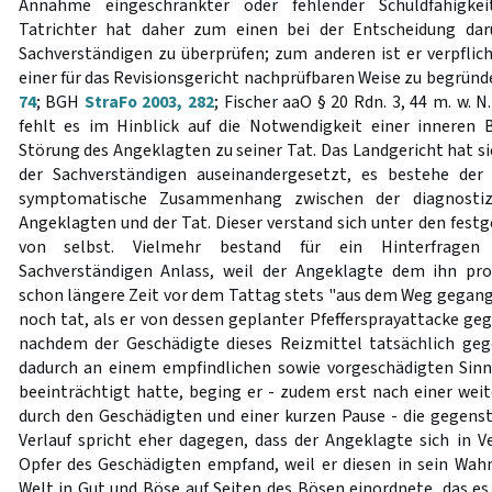
Annahme eingeschränkter oder fehlender Schuldfähigke
Tatrichter hat daher zum einen bei der Entscheidung dar
Sachverständigen zu überprüfen; zum anderen ist er verpflich
einer für das Revisionsgericht nachprüfbaren Weise zu begründ
74
; BGH
StraFo 2003, 282
; Fischer aaO § 20 Rdn. 3, 44 m. w. N
fehlt es im Hinblick auf die Notwendigkeit einer inneren 
Störung des Angeklagten zu seiner Tat. Das Landgericht hat si
der Sachverständigen auseinandergesetzt, es bestehe der 
symptomatische Zusammenhang zwischen der diagnostizi
Angeklagten und der Tat. Dieser verstand sich unter den fest
von selbst. Vielmehr bestand für ein Hinterfragen 
Sachverständigen Anlass, weil der Angeklagte dem ihn pr
schon längere Zeit vor dem Tattag stets "aus dem Weg gegang
noch tat, als er von dessen geplanter Pfeffersprayattacke geg
nachdem der Geschädigte dieses Reizmittel tatsächlich geg
dadurch an einem empfindlichen sowie vorgeschädigten Sinn
beeinträchtigt hatte, beging er - zudem erst nach einer wei
durch den Geschädigten und einer kurzen Pause - die gegenst
Verlauf spricht eher dagegen, dass der Angeklagte sich in V
Opfer des Geschädigten empfand, weil er diesen in sein Wah
Welt in Gut und Böse auf Seiten des Bösen einordnete, das e