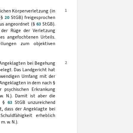
1
ichen Körperverletzung (in
 (§
20
StGB) freigesprochen
aus angeordnet (§
63
StGB).
 der Rüge der Verletzung
es angefochtenen Urteils.
ellungen zum objektiven
2
 Angeklagten bei Begehung
belegt. Das Landgericht hat
twendigen Umfang mit der
s Angeklagten in dem nach §
 psychischen Erkrankung
w. N.). Damit ist aber die
ch §
63
StGB unzureichend
t, dass der Angeklagte bei
chuldfähigkeit erheblich
m. w. N.).