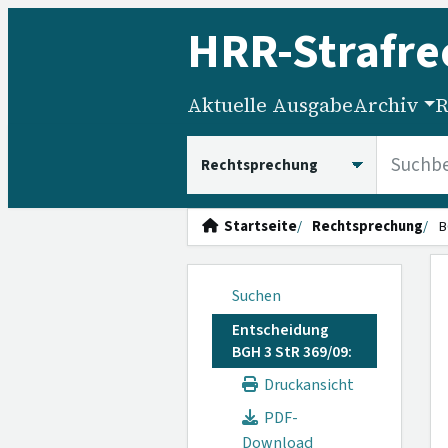
HRR
-Strafre
Aktuelle Ausgabe
Archiv
R
HRRS durchsuchen
Startseite
Rechtsprechung
B
Suchen
Entscheidung
BGH 3 StR 369/09:
Druckansicht
PDF-
Download