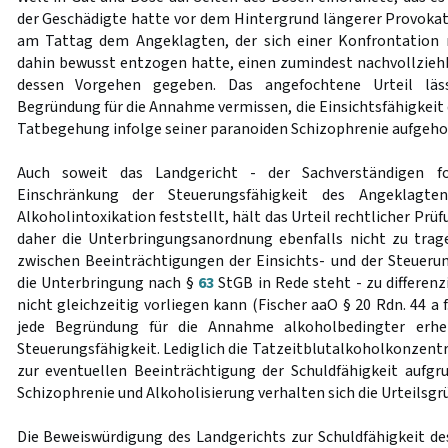
der Geschädigte hatte vor dem Hintergrund längerer Provokat
am Tattag dem Angeklagten, der sich einer Konfrontation
dahin bewusst entzogen hatte, einen zumindest nachvollzieh
dessen Vorgehen gegeben. Das angefochtene Urteil läss
Begründung für die Annahme vermissen, die Einsichtsfähigkeit 
Tatbegehung infolge seiner paranoiden Schizophrenie aufgeh
Auch soweit das Landgericht - der Sachverständigen fo
Einschränkung der Steuerungsfähigkeit des Angeklagte
Alkoholintoxikation feststellt, hält das Urteil rechtlicher Pr
daher die Unterbringungsanordnung ebenfalls nicht zu trag
zwischen Beeinträchtigungen der Einsichts- und der Steueru
die Unterbringung nach §
63
StGB in Rede steht - zu differenz
nicht gleichzeitig vorliegen kann (Fischer aaO § 20 Rdn. 44 a f.
jede Begründung für die Annahme alkoholbedingter erhe
Steuerungsfähigkeit. Lediglich die Tatzeitblutalkoholkonzentr
zur eventuellen Beeinträchtigung der Schuldfähigkeit auf
Schizophrenie und Alkoholisierung verhalten sich die Urteilsgr
Die Beweiswürdigung des Landgerichts zur Schuldfähigkeit de