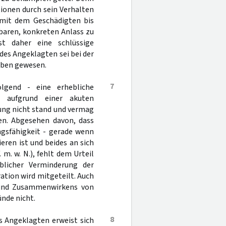
ionen durch sein Verhalten
 mit dem Geschädigten bis
baren, konkreten Anlass zu
t daher eine schlüssige
des Angeklagten sei bei der
oben gewesen.
7
lgend - eine erhebliche
n aufgrund einer akuten
üfung nicht stand und vermag
en. Abgesehen davon, dass
ngsfähigkeit - gerade wenn
ieren ist und beides an sich
 m. w. N.), fehlt dem Urteil
blicher Verminderung der
ation wird mitgeteilt. Auch
grund Zusammenwirkens von
ünde nicht.
8
s Angeklagten erweist sich