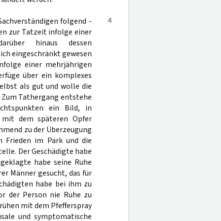
4
Sachverständigen folgend -
n zur Tatzeit infolge einer
darüber hinaus dessen
lich eingeschränkt gewesen
nfolge einer mehrjährigen
verfüge über ein komplexes
elbst als gut und wolle die
h. Zum Tathergang entstehe
chtspunkten ein Bild, in
n mit dem späteren Opfer
nehmend zu der Überzeugung
n Frieden im Park und die
telle. Der Geschädigte habe
ngeklagte habe seine Ruhe
rer Männer gesucht, das für
schädigten habe bei ihm zu
vor der Person nie Ruhe zu
rühen mit dem Pfefferspray
usale und symptomatische