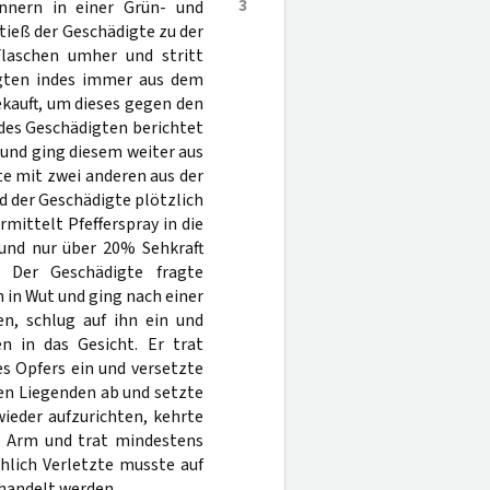
3
nnern in einer Grün- und
tieß der Geschädigte zu der
Flaschen umher und stritt
gten indes immer aus dem
ekauft, um dieses gegen den
des Geschädigten berichtet
 und ging diesem weiter aus
e mit zwei anderen aus der
nd der Geschädigte plötzlich
mittelt Pfefferspray in die
und nur über 20% Sehkraft
. Der Geschädigte fragte
 in Wut und ging nach einer
en, schlug auf ihn ein und
n in das Gesicht. Er trat
 Opfers ein und versetzte
en Liegenden ab und setzte
wieder aufzurichten, kehrte
n Arm und trat mindestens
hlich Verletzte musste auf
ehandelt werden.