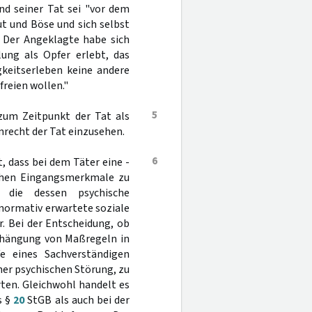
d seiner Tat sei "vor dem
t und Böse und sich selbst
 Der Angeklagte habe sich
ung als Opfer erlebt, das
keitserleben keine andere
reien wollen."
5
 zum Zeitpunkt der Tat als
nrecht der Tat einzusehen.
6
, dass bei dem Täter eine -
schen Eingangsmerkmale zu
, die dessen psychische
 normativ erwartete soziale
. Bei der Entscheidung, ob
Verhängung von Maßregeln in
e eines Sachverständigen
er psychischen Störung, zu
ten. Gleichwohl handelt es
s §
20
StGB als auch bei der