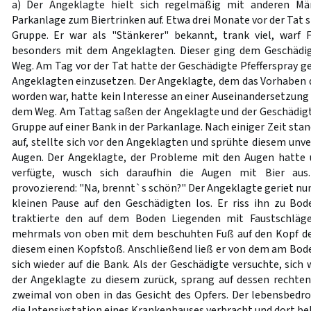
a) Der Angeklagte hielt sich regelmäßig mit anderen Mä
Parkanlage zum Biertrinken auf. Etwa drei Monate vor der Tat s
Gruppe. Er war als "Stänkerer" bekannt, trank viel, warf 
besonders mit dem Angeklagten. Dieser ging dem Geschädi
Weg. Am Tag vor der Tat hatte der Geschädigte Pfefferspray g
Angeklagten einzusetzen. Der Angeklagte, dem das Vorhaben 
worden war, hatte kein Interesse an einer Auseinandersetzung
dem Weg. Am Tattag saßen der Angeklagte und der Geschädigt
Gruppe auf einer Bank in der Parkanlage. Nach einiger Zeit sta
auf, stellte sich vor den Angeklagten und sprühte diesem unver
Augen. Der Angeklagte, der Probleme mit den Augen hatte 
verfügte, wusch sich daraufhin die Augen mit Bier aus
provozierend: "Na, brennt`s schön?" Der Angeklagte geriet nun
kleinen Pause auf den Geschädigten los. Er riss ihn zu Bod
traktierte den auf dem Boden Liegenden mit Faustschläge
mehrmals von oben mit dem beschuhten Fuß auf den Kopf des
diesem einen Kopfstoß. Anschließend ließ er von dem am Bod
sich wieder auf die Bank. Als der Geschädigte versuchte, sich 
der Angeklagte zu diesem zurück, sprang auf dessen rechte
zweimal von oben in das Gesicht des Opfers. Der lebensbedro
die Intensivstation eines Krankenhauses verbracht und dort b