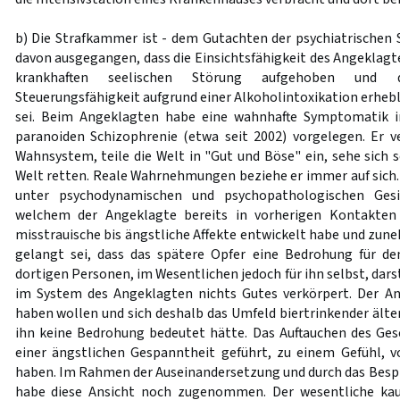
b) Die Strafkammer ist - dem Gutachten der psychiatrischen 
davon ausgegangen, dass die Einsichtsfähigkeit des Angeklagte
krankhaften seelischen Störung aufgehoben und 
Steuerungsfähigkeit aufgrund einer Alkoholintoxikation erheb
sei. Beim Angeklagten habe eine wahnhafte Symptomatik i
paranoiden Schizophrenie (etwa seit 2002) vorgelegen. Er 
Wahnsystem, teile die Welt in "Gut und Böse" ein, sehe sich s
Welt retten. Reale Wahrnehmungen beziehe er immer auf sic
unter psychodynamischen und psychopathologischen Gesi
welchem der Angeklagte bereits in vorherigen Kontakte
misstrauische bis ängstliche Affekte entwickelt habe und zu
gelangt sei, dass das spätere Opfer eine Bedrohung für de
dortigen Personen, im Wesentlichen jedoch für ihn selbst, dars
im System des Angeklagten nichts Gutes verkörpert. Der A
haben wollen und sich deshalb das Umfeld biertrinkender älte
ihn keine Bedrohung bedeutet hätte. Das Auftauchen des Ge
einer ängstlichen Gespanntheit geführt, zu einem Gefühl, 
haben. Im Rahmen der Auseinandersetzung und durch das Besp
habe diese Ansicht noch zugenommen. Der wesentliche ka