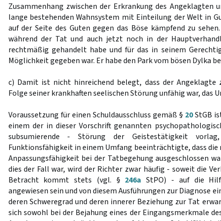
Zusammenhang zwischen der Erkrankung des Angeklagten un
lange bestehenden Wahnsystem mit Einteilung der Welt in Gu
auf der Seite des Guten gegen das Böse kämpfend zu sehen.
während der Tat und auch jetzt noch in der Hauptverhandl
rechtmäßig gehandelt habe und für das in seinem Gerechtig
Möglichkeit gegeben war. Er habe den Park vom bösen Dylka bef
c) Damit ist nicht hinreichend belegt, dass der Angeklagte
Folge seiner krankhaften seelischen Störung unfähig war, das U
Voraussetzung für einen Schuldausschluss gemäß §
20
StGB ist
einem der in dieser Vorschrift genannten psychopathologi
subsumierende - Störung der Geistestätigkeit vorlag
Funktionsfähigkeit in einem Umfang beeinträchtigte, dass die
Anpassungsfähigkeit bei der Tatbegehung ausgeschlossen war
dies der Fall war, wird der Richter zwar häufig - soweit die 
Betracht kommt stets (vgl. §
246a
StPO) - auf die Hilf
angewiesen sein und von diesem Ausführungen zur Diagnose ein
deren Schweregrad und deren innerer Beziehung zur Tat erwar
sich sowohl bei der Bejahung eines der Eingangsmerkmale de