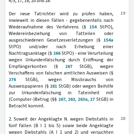
4/5, 17, 18, 20 und 28.
19
Der neue Tatrichter wird zu prüfen haben,
inwieweit in diesen Fällen - gegebenenfalls nach
Wiederaufnahme des Verfahrens (§
154
StPO),
Wiedereinbeziehung von Tatteilen oder
ausgeschiedenen Gesetzesverletzungen (§
154a
StPO) und/oder nach Erhebung einer
Nachtragsanklage (§
266
StPO) - eine Verurteilung
wegen Urkundenfälschung durch Eröffnung der
Empfängerkonten (§
267
StGB), wegen
Verschaffens von falschen amtlichen Ausweisen (§
276
StGB), wegen Missbrauchs von
Ausweispapieren (§
281
StGB) oder wegen Beihilfe
zur Urkundenfälschung in Tateinheit mit
(Computer-)Betrug (§§
267
,
263
,
263a
,
27
StGB) in
Betracht kommt.
20
2. Soweit der Angeklagte N. wegen Diebstahls in
fünf Fällen (B I 1 bis 5) sowie beide Angeklagte
wegen Diebstahls (A I 1 und 2) und versuchten