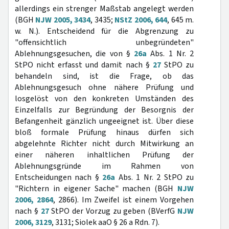
allerdings ein strenger Maßstab angelegt werden
(BGH
NJW 2005, 3434
, 3435;
NStZ 2006, 644
, 645 m.
w. N.). Entscheidend für die Abgrenzung zu
"offensichtlich unbegründeten"
Ablehnungsgesuchen, die von §
26a
Abs. 1 Nr. 2
StPO nicht erfasst und damit nach §
27
StPO zu
behandeln sind, ist die Frage, ob das
Ablehnungsgesuch ohne nähere Prüfung und
losgelöst von den konkreten Umständen des
Einzelfalls zur Begründung der Besorgnis der
Befangenheit gänzlich ungeeignet ist. Über diese
bloß formale Prüfung hinaus dürfen sich
abgelehnte Richter nicht durch Mitwirkung an
einer näheren inhaltlichen Prüfung der
Ablehnungsgründe im Rahmen von
Entscheidungen nach §
26a
Abs. 1 Nr. 2 StPO zu
"Richtern in eigener Sache" machen (BGH
NJW
2006, 2864
, 2866). Im Zweifel ist einem Vorgehen
nach §
27
StPO der Vorzug zu geben (BVerfG
NJW
2006, 3129
, 3131; Siolek aaO § 26 a Rdn. 7).