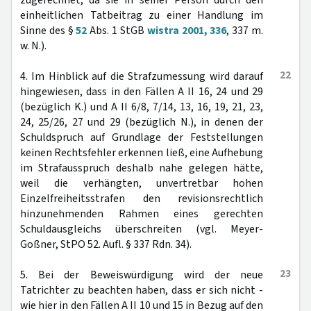
zugerechnet, da sie in seiner Person durch den
einheitlichen Tatbeitrag zu einer Handlung im
Sinne des §
52
Abs. 1 StGB
wistra 2001, 336
, 337 m.
w. N.).
22
4. Im Hinblick auf die Strafzumessung wird darauf
hingewiesen, dass in den Fällen A II 16, 24 und 29
(bezüglich K.) und A II 6/8, 7/14, 13, 16, 19, 21, 23,
24, 25/26, 27 und 29 (bezüglich N.), in denen der
Schuldspruch auf Grundlage der Feststellungen
keinen Rechtsfehler erkennen ließ, eine Aufhebung
im Strafausspruch deshalb nahe gelegen hätte,
weil die verhängten, unvertretbar hohen
Einzelfreiheitsstrafen den revisionsrechtlich
hinzunehmenden Rahmen eines gerechten
Schuldausgleichs überschreiten (vgl. Meyer-
Goßner, StPO 52. Aufl. § 337 Rdn. 34).
23
5. Bei der Beweiswürdigung wird der neue
Tatrichter zu beachten haben, dass er sich nicht -
wie hier in den Fällen A II 10 und 15 in Bezug auf den