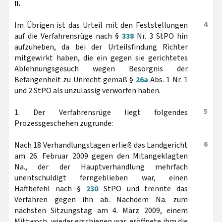
II.
4
Im Übrigen ist das Urteil mit den Feststellungen
auf die Verfahrensrüge nach §
338
Nr. 3 StPO hin
aufzuheben, da bei der Urteilsfindung Richter
mitgewirkt haben, die ein gegen sie gerichtetes
Ablehnungsgesuch wegen Besorgnis der
Befangenheit zu Unrecht gemäß §
26a
Abs. 1 Nr. 1
und 2 StPO als unzulässig verworfen haben.
5
1. Der Verfahrensrüge liegt folgendes
Prozessgeschehen zugrunde:
6
Nach 18 Verhandlungstagen erließ das Landgericht
am 26. Februar 2009 gegen den Mitangeklagten
Na., der der Hauptverhandlung mehrfach
unentschuldigt ferngeblieben war, einen
Haftbefehl nach §
230
StPO und trennte das
Verfahren gegen ihn ab. Nachdem Na. zum
nächsten Sitzungstag am 4. März 2009, einem
Mittwoch, wieder erschienen war, eröffnete ihm die