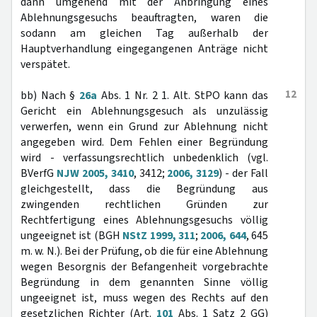
dann umgehend mit der Anbringung eines
Ablehnungsgesuchs beauftragten, waren die
sodann am gleichen Tag außerhalb der
Hauptverhandlung eingegangenen Anträge nicht
verspätet.
12
bb) Nach §
26a
Abs. 1 Nr. 2 1. Alt. StPO kann das
Gericht ein Ablehnungsgesuch als unzulässig
verwerfen, wenn ein Grund zur Ablehnung nicht
angegeben wird. Dem Fehlen einer Begründung
wird - verfassungsrechtlich unbedenklich (vgl.
BVerfG
NJW 2005, 3410
, 3412;
2006, 3129
) - der Fall
gleichgestellt, dass die Begründung aus
zwingenden rechtlichen Gründen zur
Rechtfertigung eines Ablehnungsgesuchs völlig
ungeeignet ist (BGH
NStZ 1999, 311
;
2006, 644
, 645
m. w. N.). Bei der Prüfung, ob die für eine Ablehnung
wegen Besorgnis der Befangenheit vorgebrachte
Begründung in dem genannten Sinne völlig
ungeeignet ist, muss wegen des Rechts auf den
gesetzlichen Richter (Art.
101
Abs. 1 Satz 2 GG)