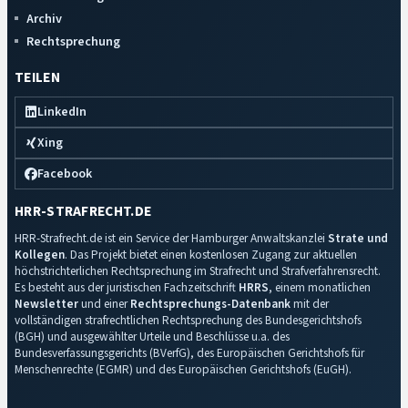
Archiv
Rechtsprechung
TEILEN
LinkedIn
Xing
Facebook
HRR-STRAFRECHT.DE
HRR-Strafrecht.de ist ein Service der Hamburger Anwaltskanzlei
Strate und
Kollegen
. Das Projekt bietet einen kostenlosen Zugang zur aktuellen
höchstrichterlichen Rechtsprechung im Strafrecht und Strafverfahrensrecht.
Es besteht aus der juristischen Fachzeitschrift
HRRS
, einem monatlichen
Newsletter
und einer
Rechtsprechungs-Datenbank
mit der
vollständigen strafrechtlichen Rechtsprechung des Bundesgerichtshofs
(BGH) und ausgewählter Urteile und Beschlüsse u.a. des
Bundesverfassungsgerichts (BVerfG), des Europäischen Gerichtshofs für
Menschenrechte (EGMR) und des Europäischen Gerichtshofs (EuGH).