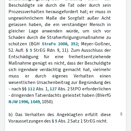
Beschuldigte sie durch die Tat oder durch sein
Prozessverhalten herausgefordert hat; er muss in
ungewöhnlichem Maße die Sorgfalt außer Acht
gelassen haben, die ein verständiger Mensch in
gleicher Lage anwenden würde, um sich vor
Schaden durch die Strafverfolgungsmaßnahme zu
schützen (BGH
StraFo 2008, 352
; Meyer-Goßner,
52. Aufl. §
5
StrEG Rdn. 9, 11). Zum Ausschluss der
Entschädigung für eine freiheitsentziehende
Maßnahme genügt es nicht, dass der Beschuldigte
sich irgendwie verdächtig gemacht hat, vielmehr
muss er durch eigenes Verhalten einen
wesentlichen Ursachenbeitrag zur Begründung des
- nach §§
112
Abs. 1,
127
Abs. 2 StPO erforderlichen
- dringenden Tatverdachts geleistet haben (BVerfG
NJW 1996, 1049
, 1050).
5
b) Das Verhalten des Angeklagten erfüllt diese
Voraussetzungen des §
5
Abs. 2 Satz 1 StrEG nicht.