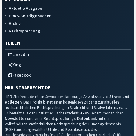
Aktuelle Ausgabe
HRRS-Beiträge suchen
Archiv
Rechtsprechung
TEILEN
LinkedIn
Xing
Facebook
HRR-STRAFRECHT.DE
HRR-Strafrecht.de ist ein Service der Hamburger Anwaltskanzlei
Strate und
Kollegen
. Das Projekt bietet einen kostenlosen Zugang zur aktuellen
höchstrichterlichen Rechtsprechung im Strafrecht und Strafverfahrensrecht.
Es besteht aus der juristischen Fachzeitschrift
HRRS
, einem monatlichen
Newsletter
und einer
Rechtsprechungs-Datenbank
mit der
vollständigen strafrechtlichen Rechtsprechung des Bundesgerichtshofs
(BGH) und ausgewählter Urteile und Beschlüsse u.a. des
Bundesverfassungsgerichts (BVerfG), des Europäischen Gerichtshofs für