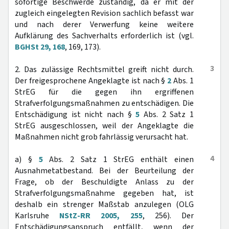
sofortige Beschwerde zuständig, da er mit der
zugleich eingelegten Revision sachlich befasst war
und nach derer Verwerfung keine weitere
Aufklärung des Sachverhalts erforderlich ist (vgl.
BGHSt 29, 168
, 169, 173).
3
2. Das zulässige Rechtsmittel greift nicht durch.
Der freigesprochene Angeklagte ist nach §
2
Abs. 1
StrEG für die gegen ihn ergriffenen
Strafverfolgungsmaßnahmen zu entschädigen. Die
Entschädigung ist nicht nach §
5
Abs. 2 Satz 1
StrEG ausgeschlossen, weil der Angeklagte die
Maßnahmen nicht grob fahrlässig verursacht hat.
4
a) §
5
Abs. 2 Satz 1 StrEG enthält einen
Ausnahmetatbestand. Bei der Beurteilung der
Frage, ob der Beschuldigte Anlass zu der
Strafverfolgungsmaßnahme gegeben hat, ist
deshalb ein strenger Maßstab anzulegen (OLG
Karlsruhe
NStZ-RR 2005, 255
, 256). Der
Entschädigungsanspruch entfällt, wenn der